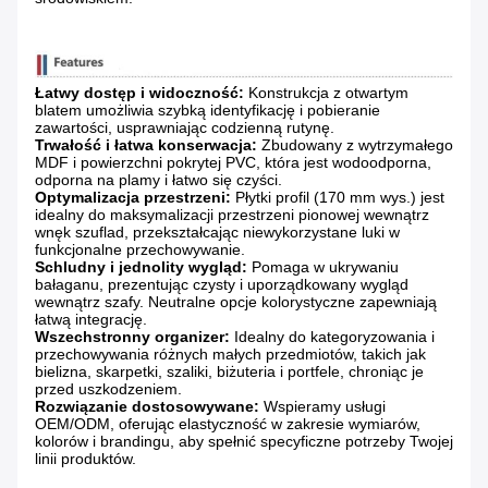
Łatwy dostęp i widoczność:
​ Konstrukcja z otwartym
blatem umożliwia szybką identyfikację i pobieranie
zawartości, usprawniając codzienną rutynę.
Trwałość i łatwa konserwacja:
​ Zbudowany z wytrzymałego
MDF i powierzchni pokrytej PVC, która jest wodoodporna,
odporna na plamy i łatwo się czyści.
Optymalizacja przestrzeni:
​ Płytki profil (170 mm wys.) jest
idealny do maksymalizacji przestrzeni pionowej wewnątrz
wnęk szuflad, przekształcając niewykorzystane luki w
funkcjonalne przechowywanie.
Schludny i jednolity wygląd:
​ Pomaga w ukrywaniu
bałaganu, prezentując czysty i uporządkowany wygląd
wewnątrz szafy. Neutralne opcje kolorystyczne zapewniają
łatwą integrację.
Wszechstronny organizer:
​ Idealny do kategoryzowania i
przechowywania różnych małych przedmiotów, takich jak
bielizna, skarpetki, szaliki, biżuteria i portfele, chroniąc je
przed uszkodzeniem.
Rozwiązanie dostosowywane:
​ Wspieramy usługi
OEM/ODM, oferując elastyczność w zakresie wymiarów,
kolorów i brandingu, aby spełnić specyficzne potrzeby Twojej
linii produktów.