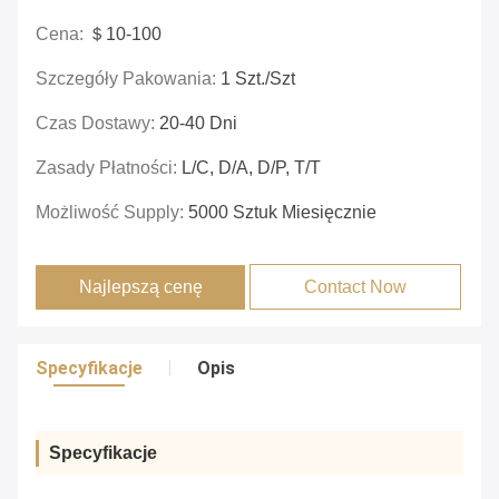
Cena:
＄10-100
Szczegóły Pakowania:
1 Szt./szt
Czas Dostawy:
20-40 Dni
Zasady Płatności:
L/C, D/A, D/P, T/T
Możliwość Supply:
5000 Sztuk Miesięcznie
Najlepszą cenę
Contact Now
Specyfikacje
Opis
Specyfikacje