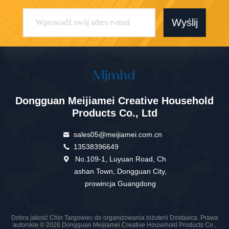
Wyślij
Dongguan Meijiamei Creative Household
Products Co., Ltd
sales05@meijiamei.com.cn
13538396649
No.109-1, Luyuan Road, Ch
ashan Town, Dongguan City,
prowincja Guangdong
Dobra jakość Chin Targowiec do organizowania biżuterii Dostawca. Prawa
autorskie © 2026 Dongguan Meijiamei Creative Household Products Co.,