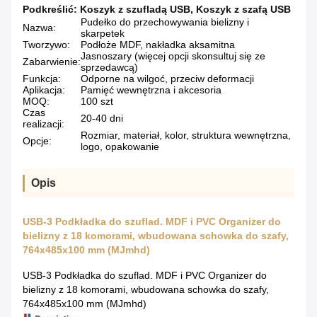
Podkreślić:
Koszyk z szufladą USB
,
Koszyk z szafą USB
Pudełko do przechowywania bielizny i
Nazwa:
skarpetek
Tworzywo:
Podłoże MDF, nakładka aksamitna
Jasnoszary (więcej opcji skonsultuj się ze
Zabarwienie:
sprzedawcą)
Funkcja:
Odporne na wilgoć, przeciw deformacji
Aplikacja:
Pamięć wewnętrzna i akcesoria
MOQ:
100 szt
Czas
20-40 dni
realizacji:
Rozmiar, materiał, kolor, struktura wewnętrzna,
Opcje:
logo, opakowanie
Opis
USB-3 Podkładka do szuflad. MDF i PVC Organizer do
bielizny z 18 komorami, wbudowana schowka do szafy,
764x485x100 mm (MJmhd)
USB-3 Podkładka do szuflad. MDF i PVC Organizer do
bielizny z 18 komorami, wbudowana schowka do szafy,
764x485x100 mm (MJmhd)