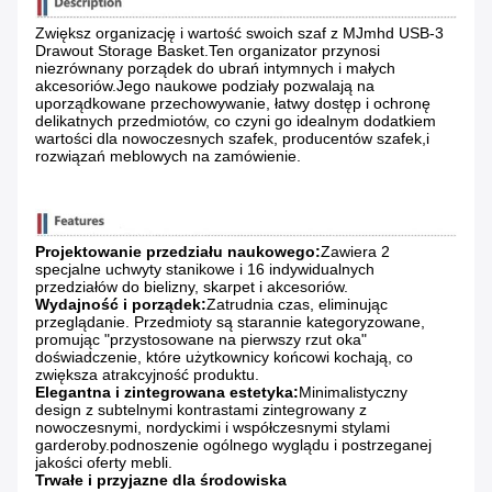
Zwiększ organizację i wartość swoich szaf z MJmhd USB-3
Drawout Storage Basket.Ten organizator przynosi
niezrównany porządek do ubrań intymnych i małych
akcesoriów.Jego naukowe podziały pozwalają na
uporządkowane przechowywanie, łatwy dostęp i ochronę
delikatnych przedmiotów, co czyni go idealnym dodatkiem
wartości dla nowoczesnych szafek, producentów szafek,i
rozwiązań meblowych na zamówienie.
Projektowanie przedziału naukowego:
Zawiera 2
specjalne uchwyty stanikowe i 16 indywidualnych
przedziałów do bielizny, skarpet i akcesoriów.
Wydajność i porządek:
Zatrudnia czas, eliminując
przeglądanie. Przedmioty są starannie kategoryzowane,
promując "przystosowane na pierwszy rzut oka"
doświadczenie, które użytkownicy końcowi kochają, co
zwiększa atrakcyjność produktu.
Elegantna i zintegrowana estetyka:
Minimalistyczny
design z subtelnymi kontrastami zintegrowany z
nowoczesnymi, nordyckimi i współczesnymi stylami
garderoby.podnoszenie ogólnego wyglądu i postrzeganej
jakości oferty mebli.
Trwałe i przyjazne dla środowiska