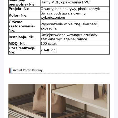
Materiały
Ramy MDF, opakowania PVC
pierwotne
- Nie.
Projekt
- Nie.
Otwarty, bez pokrywy, płaski koszyk
Światła podstawa z ciemnym
Kolor
- Nie.
wykończeniem
Główne
Wyposażenie w bieliznę, skarpetki,
zastosowanie
-
akcesoria
Nie.
Umiejscowione wewnątrz szuflady
Instalacja
- Nie.
szafki/na wyciągalnej ramce
MOQ
- Nie.
100 sztuk
Czas realizacji
-
20-40 dni
Nie.