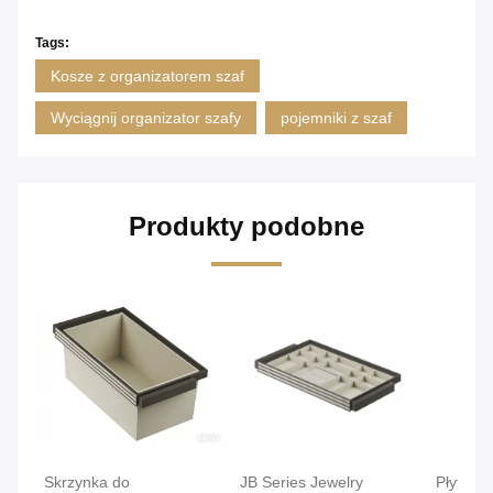
Tags:
Kosze z organizatorem szaf
Wyciągnij organizator szafy
pojemniki z szaf
Produkty podobne
Skrzynka do
JB Series Jewelry
Płytki k