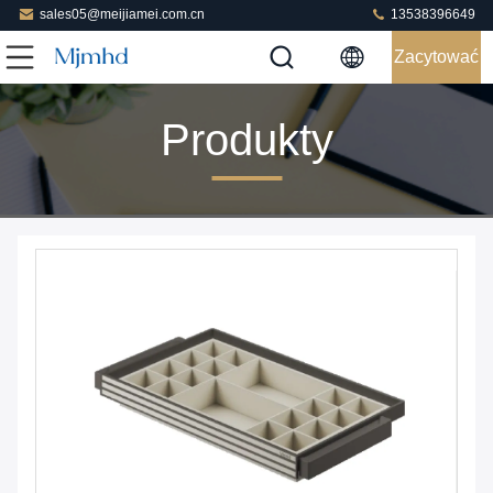
sales05@meijiamei.com.cn
13538396649
Zacytować
Produkty