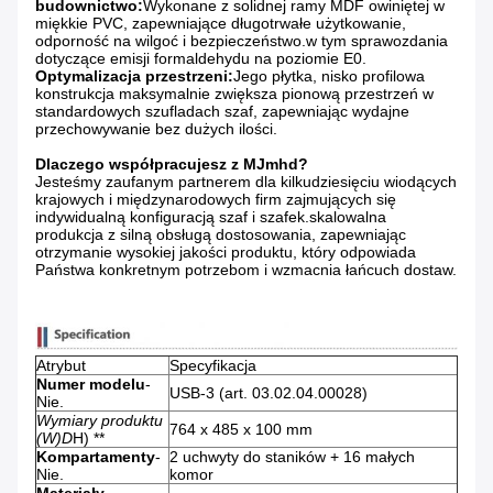
budownictwo:
Wykonane z solidnej ramy MDF owiniętej w
miękkie PVC, zapewniające długotrwałe użytkowanie,
odporność na wilgoć i bezpieczeństwo.w tym sprawozdania
dotyczące emisji formaldehydu na poziomie E0.
Optymalizacja przestrzeni:
Jego płytka, nisko profilowa
konstrukcja maksymalnie zwiększa pionową przestrzeń w
standardowych szufladach szaf, zapewniając wydajne
przechowywanie bez dużych ilości.
Dlaczego współpracujesz z MJmhd?
Jesteśmy zaufanym partnerem dla kilkudziesięciu wiodących
krajowych i międzynarodowych firm zajmujących się
indywidualną konfiguracją szaf i szafek.skalowalna
produkcja z silną obsługą dostosowania, zapewniając
otrzymanie wysokiej jakości produktu, który odpowiada
Państwa konkretnym potrzebom i wzmacnia łańcuch dostaw.
Atrybut
Specyfikacja
Numer modelu
-
USB-3 (art. 03.02.04.00028)
Nie.
Wymiary produktu
764 x 485 x 100 mm
(W)
D
H) **
Kompartamenty
-
2 uchwyty do staników + 16 małych
Nie.
komor