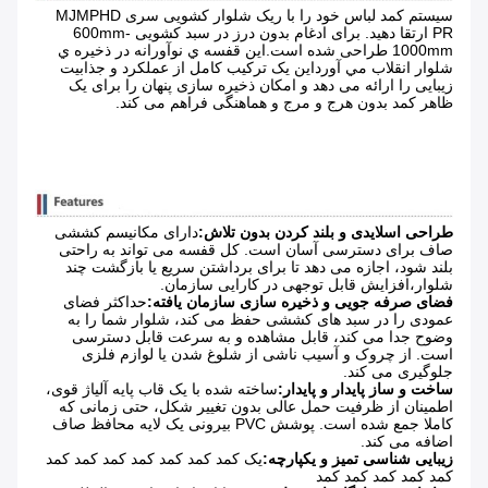
سیستم کمد لباس خود را با ریک شلوار کشویی سری MJMPHD
PR ارتقا دهید. برای ادغام بدون درز در سبد کشویی 600mm-
1000mm طراحی شده است.اين قفسه ي نوآورانه در ذخيره ي
شلوار انقلاب مي آورداین یک ترکیب کامل از عملکرد و جذابیت
زیبایی را ارائه می دهد و امکان ذخیره سازی پنهان را برای یک
ظاهر کمد بدون هرج و مرج و هماهنگی فراهم می کند.
طراحی اسلایدی و بلند کردن بدون تلاش:
دارای مکانیسم کششی
صاف برای دسترسی آسان است. کل قفسه می تواند به راحتی
بلند شود، اجازه می دهد تا برای برداشتن سریع یا بازگشت چند
شلوار،افزایش قابل توجهی در کارایی سازمان.
فضای صرفه جویی و ذخیره سازی سازمان یافته:
حداکثر فضای
عمودی را در سبد های کششی حفظ می کند، شلوار شما را به
وضوح جدا می کند، قابل مشاهده و به سرعت قابل دسترسی
است. از چروک و آسیب ناشی از شلوغ شدن یا لوازم فلزی
جلوگیری می کند.
ساخت و ساز پایدار و پایدار:
ساخته شده با یک قاب پایه آلیاژ قوی،
اطمینان از ظرفیت حمل عالی بدون تغییر شکل، حتی زمانی که
کاملا جمع شده است. پوشش PVC بیرونی یک لایه محافظ صاف
اضافه می کند.
زیبایی شناسی تمیز و یکپارچه:
یک کمد کمد کمد کمد کمد کمد کمد
کمد کمد کمد کمد کمد