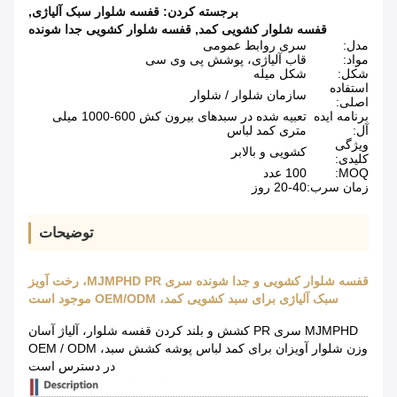
برجسته کردن:
قفسه شلوار سبک آلیاژی
,
قفسه شلوار کشویی کمد
,
قفسه شلوار کشویی جدا شونده
مدل:
سری روابط عمومی
مواد:
قاب آلیاژی، پوشش پی وی سی
شکل:
شکل میله
استفاده
سازمان شلوار / شلوار
اصلی:
برنامه ایده
تعبیه شده در سبدهای بیرون کش 600-1000 میلی
آل:
متری کمد لباس
ویژگی
کشویی و بالابر
کلیدی:
MOQ:
100 عدد
زمان سرب:
20-40 روز
توضیحات
قفسه شلوار کشویی و جدا شونده سری MJMPHD PR، رخت آویز
سبک آلیاژی برای سبد کشویی کمد، OEM/ODM موجود است
MJMPHD سری PR کشش و بلند کردن قفسه شلوار، آلیاژ آسان
وزن شلوار آویزان برای کمد لباس پوشه کشش سبد، OEM / ODM
در دسترس است