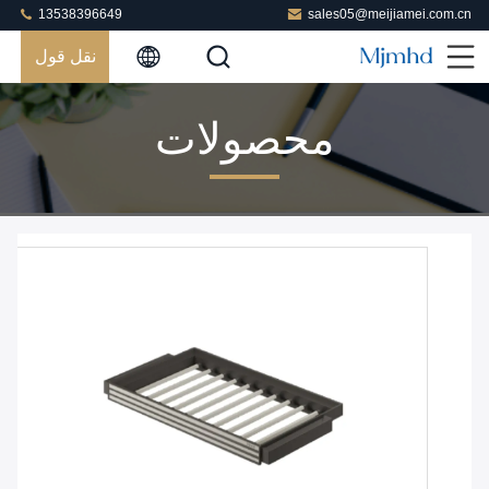
13538396649
sales05@meijiamei.com.cn
نقل قول
محصولات