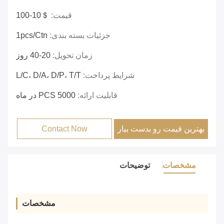
قیمت:
＄10-100
جزئیات بسته بندی:
1pcs/ctn
زمان تحویل:
20-40 روز
شرایط پرداخت:
L/C، D/A، D/P، T/T
قابلیت ارائه:
5000 PCS در ماه
بهترین قیمت رو بدست بیار
Contact Now
مشخصات
توضیحات
مشخصات