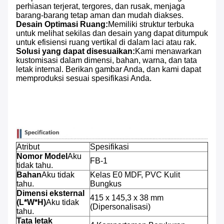
perhiasan terjerat, tergores, dan rusak, menjaga
barang-barang tetap aman dan mudah diakses.
Desain Optimasi Ruang:
Memiliki struktur terbuka
untuk melihat sekilas dan desain yang dapat ditumpuk
untuk efisiensi ruang vertikal di dalam laci atau rak.
Solusi yang dapat disesuaikan:
Kami menawarkan
kustomisasi dalam dimensi, bahan, warna, dan tata
letak internal. Berikan gambar Anda, dan kami dapat
memproduksi sesuai spesifikasi Anda.
Atribut
Spesifikasi
Nomor Model
Aku
FB-1
tidak tahu.
Bahan
Aku tidak
Kelas E0 MDF, PVC Kulit
tahu.
Bungkus
Dimensi eksternal
415 x 145,3 x 38 mm
(L*W*H)
Aku tidak
(Dipersonalisasi)
tahu.
Tata letak