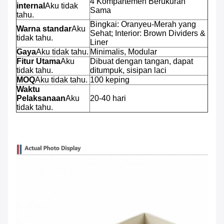
4 Kompartemen Berukuran
internal
Aku tidak
Sama
tahu.
Bingkai: Oranyeu-Merah yang
Warna standar
Aku
Sehat; Interior: Brown Dividers &
tidak tahu.
Liner
Gaya
Aku tidak tahu.
Minimalis, Modular
Fitur Utama
Aku
Dibuat dengan tangan, dapat
tidak tahu.
ditumpuk, sisipan laci
MOQ
Aku tidak tahu.
100 keping
Waktu
Pelaksanaan
Aku
20-40 hari
tidak tahu.