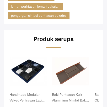
lemari perhiasan lemari pakaian
pengorganisir laci perhiasan beludru
Produk serupa
Handmade Modular
Baki Perhiasan Kulit
Baki Pe
Velvet Perhiasan Laci
Aluminium Mjmhd Baki
OEM Alu
Organiser Lemari Laci
Perhiasan yang Dapat
PVC 46