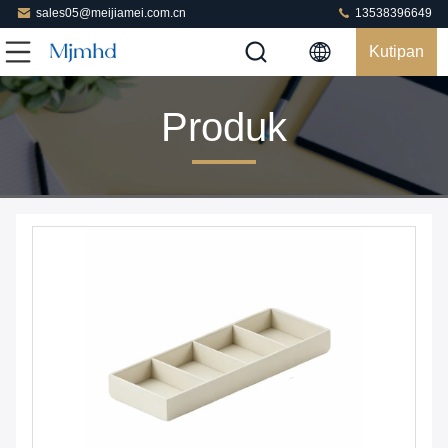
sales05@meijiamei.com.cn
13538396649
Kutipan
Produk