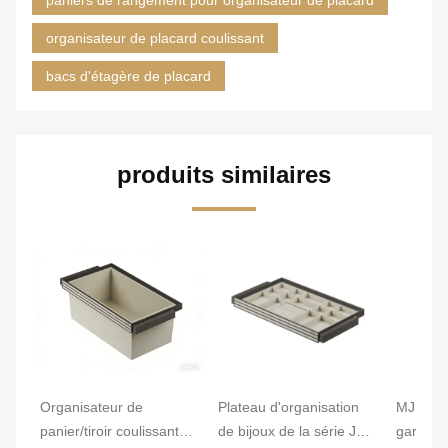
organisateur de placard coulissant
bacs d'étagère de placard
produits similaires
Organisateur de
Plateau d'organisation
MJMLD 
panier/tiroir coulissant
de bijoux de la série JB,
garde-ro