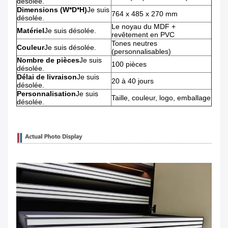
désolée.
Dimensions (W*D*H)
Je suis
764 x 485 x 270 mm
désolée.
Le noyau du MDF +
Matériel
Je suis désolée.
revêtement en PVC
Tones neutres
Couleur
Je suis désolée.
(personnalisables)
Nombre de pièces
Je suis
100 pièces
désolée.
Délai de livraison
Je suis
20 à 40 jours
désolée.
Personnalisation
Je suis
Taille, couleur, logo, emballage
désolée.