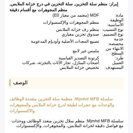
إبراز:
منظم سلة التخزين
,
سلة التخزين في درج خزانة الملابس
,
منظم المجوهرات مع أقسام دقيقة
مادة:
MDF (معتمد من معيار E0)
الوظيفة
منظم المجوهرات والإكسسوارات
الأساسية:
نوع التنسيب:
منظم رف خزانة الملابس
نوع التصميم:
صندوق تخزين معياري
خدمة
تصنيع المعدات الأصلية وأوديإم المدعومة
مخصصة:
الانتهاء من
ملمس غير لامع
السطح:
طَرد:
كرتونة التصدير القياسية
العميل
أصحاب المنازل، تجار الأثاث بالتجزئة، شركات
المستهدف:
تخصيص خزانة الملابس
الوصف
سلسلة Mjmhd MFB: منظمة سلة التخزين متعددة الوظائف
والوحدات مع حجرات لطيفة لدرج خزانة الملابس والمجوهرات
والاكسسوارات
سلسلة Mjmhd MFB: منظم سلال تخزين متعدد الوظائف ووحدات
مع فواصل دقيقة لخزانة الملابس، والمجوهرات، والإكسسوارات