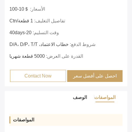
الأسعار:
＄10-100
تفاصيل التغليف:
1 قطعة/ctn
وقت التسليم:
20-40days
شروط الدفع:
خطاب الاعتماد، D/A، D/P، T/T
القدرة على العرض:
5000 قطعة شهريا
احصل على أفضل سعر
Contact Now
المواصفات
الوصف
المواصفات