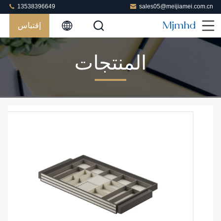
13538396649
sales05@meijiamei.com.cn
إقتباس
المنتجات