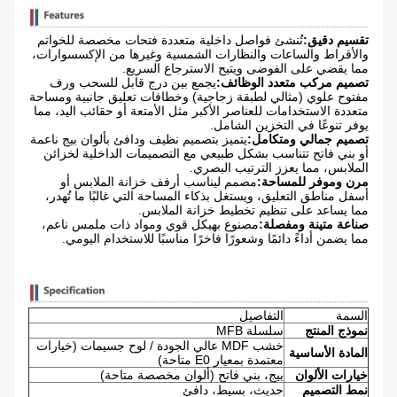
تقسيم دقيق:
تُنشئ فواصل داخلية متعددة فتحات مخصصة للخواتم
والأقراط والساعات والنظارات الشمسية وغيرها من الإكسسوارات،
مما يقضي على الفوضى ويتيح الاسترجاع السريع.
تصميم مركب متعدد الوظائف:
يجمع بين درج قابل للسحب ورف
مفتوح علوي (مثالي لطبقة زجاجية) وخطافات تعليق جانبية ومساحة
متعددة الاستخدامات للعناصر الأكبر مثل الأمتعة أو حقائب اليد، مما
يوفر تنوعًا في التخزين الشامل.
تصميم جمالي ومتكامل:
يتميز بتصميم نظيف ودافئ بألوان بيج ناعمة
أو بني فاتح تتناسب بشكل طبيعي مع التصميمات الداخلية لخزائن
الملابس، مما يعزز الترتيب البصري.
مرن وموفر للمساحة:
مصمم ليناسب أرفف خزانة الملابس أو
أسفل مناطق التعليق، ويستغل بذكاء المساحة التي غالبًا ما تُهدر،
مما يساعد على تنظيم تخطيط خزانة الملابس.
صناعة متينة ومفصلة:
مصنوع بهيكل قوي ومواد ذات ملمس ناعم،
مما يضمن أداءً دائمًا وشعورًا فاخرًا مناسبًا للاستخدام اليومي.
السمة
التفاصيل
نموذج المنتج
سلسلة MFB
خشب MDF عالي الجودة / لوح جسيمات (خيارات
المادة الأساسية
معتمدة بمعيار E0 متاحة)
خيارات الألوان
بيج، بني فاتح (ألوان مخصصة متاحة)
نمط التصميم
حديث، بسيط، دافئ