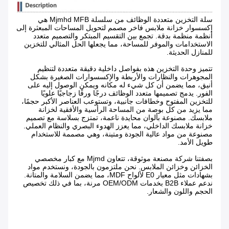
سلة التخزين متعددة الوظائف من سلسلة Mjmhd MFB هي
إكسسوار خزانة ملابس فاخر مصمم لتحويل المساحات المبعثرة إلى
أنظمة منظمة بدقة. تجمع بين التقسيم المبتكر والتصميم متعدد
الاستخدامات والموفر للمساحة، مما يجعلها الحل المثالي للتخزين
للمنازل الحديثة.
تتميز وحدة التخزين هذه بفواصل داخلية دقيقة متعددة لتنظيم
المجوهرات والنظارات والأربطة والإكسسوارات الصغيرة بشكل
أنيق، مما يضمن أن كل شيء له مكانه ويمكن الوصول إليه على
الفور. يدمج تصميمها متعدد الوظائف درجًا ورفًا زجاجيًا علويًا
للتخزين المفتوح وخطافات جانبية، وتستوعب العناصر الأكبر حجمًا،
مما يزيد من كل بوصة من المساحة الرأسية والأفقية لخزانة
ملابسك. مصنوعة بألوان محايدة ناعمة، تمتزج بسلاسة مع تصميم
خزانة ملابسك الداخلي، مما يعزز الهدوء البصري والنظام العملي.
مصنوعة من مواد عالية الجودة ومتينة، وهي مصممة للاستخدام
طويل الأمد.
بصفتنا شركة مصنعة موثوقة، تتعاون Mjmd مع كبار مخصصي
الخزائن وخزائن الملابس. نحن ملتزمون بالجودة، ونستخدم مواد
بشهادات مثل معيار E0 لألواح MDF، مما يضمن السلامة والمتانة.
ندعم عملاء B2B بخدمات OEM/ODM مرنة، بما في ذلك تخصيص
الحجم واللون والشعار.