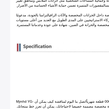
ة وجمالية المساحات الشخصية مثل خزانات الملابس ومناطق تغيير
ابسالمقصورات المتميزة تضمن حماية الأشياء الحساسة من الأضرار.
خزين متخصصة داخل الخزانات المخصصة والأثاث الراقيالتزامنا بالجودة، مدعومًا
 موثوقة ودائمة.نحن فخورون بالشركاء الاستراتيجيين على المدى الطويل مع العديد من أعلى مستويات
لمخصصة والخزانة في الصين، شهادة على جودة وخدماتنا المستمرة.
نحن نقف خلف جودة منتجاتنا وقدراتنا التصنيعية، نقدم سلسلة توريد مستقرة وفعالة، أسعار تنافسية للطلبات السائبة (MOQ 100pcs) ،000 قطعة شهرياًاتصل بنا اليوم لمناقشة كيف يمكن أن Mjmhd YG-