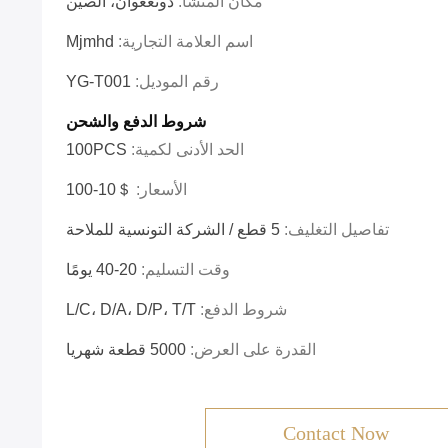
مكان المنشأ:
دونغغوان، الصين
اسم العلامة التجارية:
Mjmhd
رقم الموديل:
YG-T001
شروط الدفع والشحن
الحد الأدنى لكمية:
100PCS
الأسعار:
＄10-100
تفاصيل التغليف:
5 قطع / الشركة التونسية للملاحة
وقت التسليم:
20-40 يومًا
شروط الدفع:
L/C، D/A، D/P، T/T
القدرة على العرض:
5000 قطعة شهريا
Contact Now