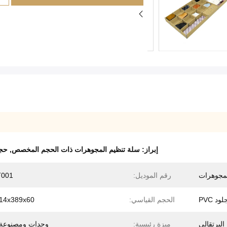
إبراز:
سلة تنظيم المجوهرات ذات الحجم المخصص
,
حج
لمجوهرات
رقم الموديل:
T001
الحجم القياسي:
914x389x60مل
البرتقالي
ميزة رئيسية:
وحدات ومصنوعة ي