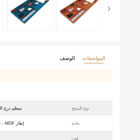
المواصفات
الوصف
نوع المنتج:
منظم درج ا
مادة:
إطار MDF ، جلود PVC
لون: