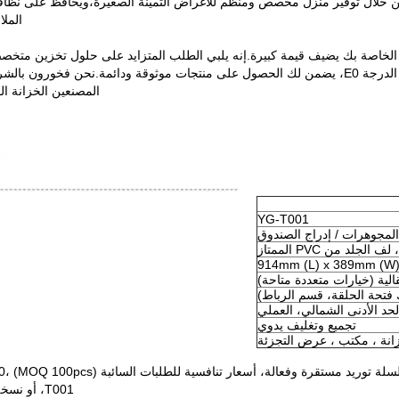
من خلال توفير منزل مخصص ومنظم للأغراض الثمينة الصغيرة،ويحافظ على نظاف
المل
ج YG-T001 في عروض المنتجات الخاصة بك يضيف قيمة كبيرة.إنه يلبي الطلب المتزايد على حلول ت
بتقارير الاختبار لمنتجاتنا من الألواح المقاومة للصدأ من الدرجة E0، يضمن لك الحصول على منتجات
المصنعين الخزانة ا
YG-T001
لمجوهرات / إدراج الصندوق
914mm (L) x 389mm (W)
الية (خيارات متعددة متاحة)
لحد الأدنى الشمالي، العملي
تجميع وتغليف يدوي
زانة ، مكتب ، عرض التجزئة
T001، أو نسخة مخصصة مصممة خصيصا لاحتياجاتك، يمكن أن تعزز خط منتجاتك.