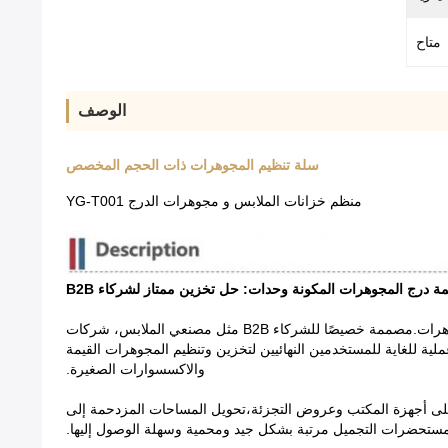
متاح
الوصف
سلة تنظيم المجوهرات ذات الحجم المخصص
منظم خزانات الملابس و مجوهرات الدرج YG-T001
رفع وظائف القيمة المتصورة من خزانات الملابس الخاصة بك، طاولات تغيير الملابس، وحلول التخزين مع Mjmhd YG-T001 منظمة درج المجوهرات.مصممة خصيصًا للشركاء B2B مثل مصنعي الملابس، شركات
ية للغاية للمستخدمين النهائيين لتخزين وتنظيم المجوهرات القيمة
والاكسسوارات الصغيرة.
 أو حتى على أجهزة المكتب وعروض التجزئة،تحويل المساحات المزدحمة إلى
 ومستحضرات التجميل مرتبة بشكل جيد ومحمية وسهلة الوصول إليها.