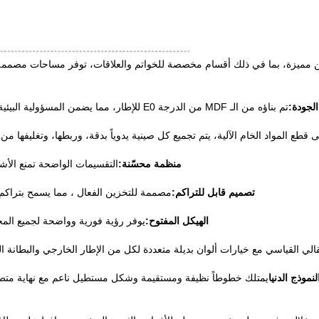
 حجرة تخزين مميزة، بما في ذلك أقسام مخصصة للخواتم والعلاقات، توفر مساحات مصمم
الجودة:
تم بناؤه من الـ MDF من الدرجة E0 للإطار، مما يضمن المسؤولية البيئية والمتانة، وملفوفة في جلد PVC عالي الجودة لمظهر فاخر ومظهر.
ى قطع المواد الخام الآلية، يتم تجميع كل صينية يدوياً بدقة، وربطها، وتغليفها م
منظمة محسّنة:
التقسيمات الواضحة تمنع الأشي
تصميم قابل للتراكم:
مصممة للتخزين الفعال ، مما يسمح بتراكم ا
الهيكل المفتوح:
يوفر رؤية فورية وواضحة لجميع المح
قالي القياسي مع خيارات ألوان بديلة متعددة لكل من الإطار الخارجي والبطانة ال
موذج الدنيا
يمتلك خطوطاً نظيفة ومستقيمة وشكل مستطيل ناعم مع نهاية متطرفة