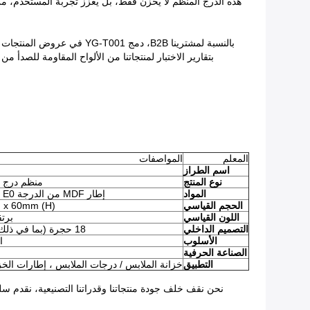
هذه الدرج المنظم لا يخزن فقط، بل يعزز تجربة المستخدم، 
بالنسبة لمشترينا B2B، دم
المعلم
المواصفات
اسم الطراز
نوع المنتج
منظم درج ا
المواد
إطار MDF من الدرجة E0 ، لف الجلد من PVC الممتاز
الحجم القياسي
 x 60mm (H)
اللون القياسي
برتق
التصميم الداخلي
18 حجرة (بما في ذلك فتحة الحلقة، قسم الرباط)
الأسلوب
ا
الصناعة الحرفية
التطبيق
خزانة الملابس / درجات الملابس ، إطارات الخ