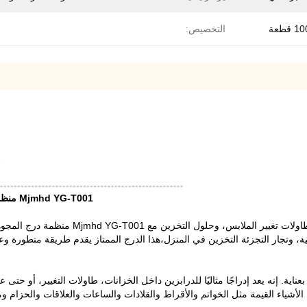
1 قطعة
التخصيص:
Mjmhd YG-T001 منظمة درج المجوهرات المكونة وحدات: حل تخزين ممتاز لشركاء B2B
 وتجار التجزئة التخزين في المنزل،هذا الدرج الممتاز يقدم طريقة متطورة وعمل
 مصمم بعناية. إنه يعد إدراجًا مثاليًا للدرابزين داخل الخزانات، طاولات التغيير،
لأشياء القيمة مثل الخواتم والأقراط والقلادات والساعات والعلاقات والحزام