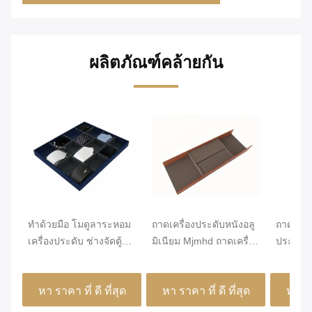
ผลิตภัณฑ์คล้ายกัน
ทําด้วยมือ โมดูลาระหอม
ถาดเครื่องประดับหนังอลู
ถาดจัดระ
เครื่องประดับ ช่างจัดตู้ตู้
มิเนียม Mjmhd ถาดเครื่อง
ประดับน
ใส่
ประดับแบบวางซ้อนได้
อะลูมิเน
สำหรับลิ้นชัก งานฝีมือ
460x155
หา ราคา ที่ ดี ที่สุด
หา ราคา ที่ ดี ที่สุด
หา ราค