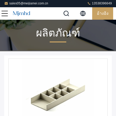
sales05@meijiamei.com.cn
13538396649
อ้างอิง
ผลิตภัณฑ์