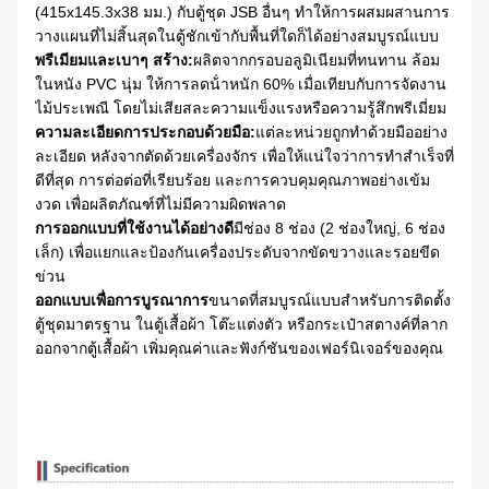
(415x145.3x38 มม.) กับตู้ชุด JSB อื่นๆ ทําให้การผสมผสานการ
วางแผนที่ไม่สิ้นสุดในตู้ชักเข้ากับพื้นที่ใดก็ได้อย่างสมบูรณ์แบบ
พรีเมียมและเบาๆ สร้าง:
ผลิตจากกรอบอลูมิเนียมที่ทนทาน ล้อม
ในหนัง PVC นุ่ม ให้การลดน้ําหนัก 60% เมื่อเทียบกับการจัดงาน
ไม้ประเพณี โดยไม่เสียสละความแข็งแรงหรือความรู้สึกพรีเมี่ยม
ความละเอียดการประกอบด้วยมือ:
แต่ละหน่วยถูกทําด้วยมืออย่าง
ละเอียด หลังจากตัดด้วยเครื่องจักร เพื่อให้แน่ใจว่าการทําสําเร็จที่
ดีที่สุด การต่อต่อที่เรียบร้อย และการควบคุมคุณภาพอย่างเข้ม
งวด เพื่อผลิตภัณฑ์ที่ไม่มีความผิดพลาด
การออกแบบที่ใช้งานได้อย่างดี
มีช่อง 8 ช่อง (2 ช่องใหญ่, 6 ช่อง
เล็ก) เพื่อแยกและป้องกันเครื่องประดับจากขัดขวางและรอยขีด
ข่วน
ออกแบบเพื่อการบูรณาการ
ขนาดที่สมบูรณ์แบบสําหรับการติดตั้ง
ตู้ชุดมาตรฐาน ในตู้เสื้อผ้า โต๊ะแต่งตัว หรือกระเป๋าสตางค์ที่ลาก
ออกจากตู้เสื้อผ้า เพิ่มคุณค่าและฟังก์ชันของเฟอร์นิเจอร์ของคุณ