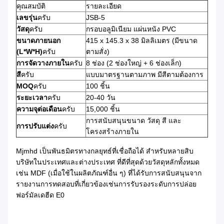
คุณสมบัติ
รายละเอียด
เลขรุ่น
ครับ
JSB-5
วัสดุ
ครับ
กรอบอลูมิเนียม แผ่นหนัง PVC
ขนาดภายนอก
415 x 145.3 x 38 มิลลิเมตร (มีขนาด
(L*W*H)
ครับ
ตามสั่ง)
การจัดวางภายใน
ครับ
8 ช่อง (2 ช่องใหญ่ + 6 ช่องเล็ก)
สี
ครับ
แบบมาตรฐานตามภาพ มีสีตามต้องการ
MOQ
ครับ
100 ชิ้น
ระยะเวลา
ครับ
20-40 วัน
ความจุต่อเดือน
ครับ
15,000 ชิ้น
การสนับสนุนขนาด วัสดุ สี และ
การปรับแต่ง
ครับ
โครงสร้างภายใน
Mjmhd เป็นพันธมิตรทางกลยุทธ์ที่เชื่อถือได้ สําหรับหลายสิบ
บริษัทในประเทศและต่างประเทศ ที่ดีที่สุดด้วยวัสดุหลักทั้งหมด
เช่น MDF (เมื่อใช้ในผลิตภัณฑ์อื่น ๆ) ที่ได้รับการสนับสนุนจาก
รายงานการทดสอบที่เกี่ยวข้องเช่นการรับรองระดับการปล่อย
ฟอร์มัลเดฮีด E0