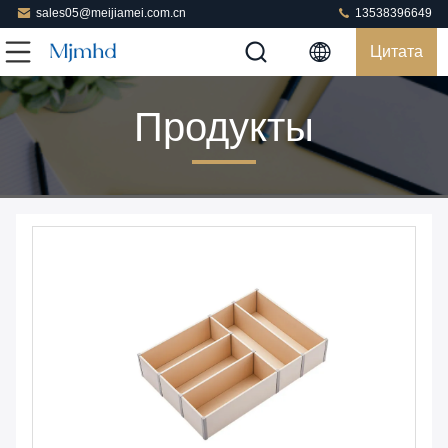
sales05@meijiamei.com.cn
13538396649
Цитата
Продукты