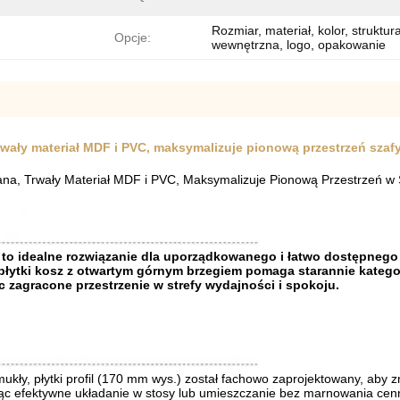
Rozmiar, materiał, kolor, struktur
Opcje:
wewnętrzna, logo, opakowanie
trwały materiał MDF i PVC, maksymalizuje pionową przestrzeń szaf
ana, Trwały Materiał MDF i PVC, Maksymalizuje Pionową Przestrzeń w 
o idealne rozwiązanie dla uporządkowanego i łatwo dostępnego 
ytki kosz z otwartym górnym brzegiem pomaga starannie kategor
jąc zagracone przestrzenie w strefy wydajności i spokoju.
smukły, płytki profil (170 mm wys.) został fachowo zaprojektowany, a
ąc efektywne układanie w stosy lub umieszczanie bez marnowania cenn