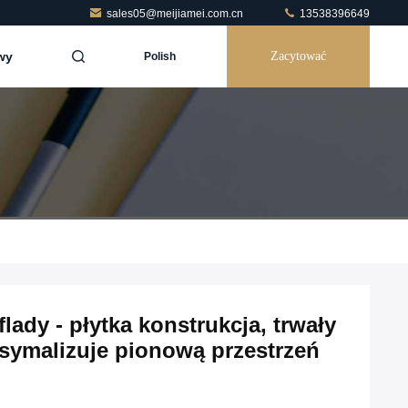
sales05@meijiamei.com.cn
13538396649
wy
Zacytować
Polish
lady - płytka konstrukcja, trwały
symalizuje pionową przestrzeń