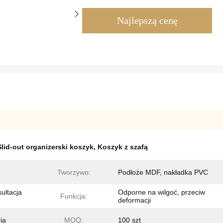
Najlepszą cenę
Slid-out organizerski koszyk
,
Koszyk z szafą
Tworzywo:
Podłoże MDF, nakładka PVC
sultacja
Odporne na wilgoć, przeciw
Funkcja:
deformacji
ia
MOQ:
100 szt