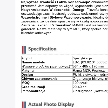
Najwyższa Trwałość i Łatwa Konserwacja:
​ Zbudowany
przetrwać. Jest odporny na wilgoć, wypaczanie i jest nie
Natychmiastowa Widoczność i Dostęp:
​ Filozofia ko
oszczędzając czas i frustrację podczas codziennej rutyny
Wszechstronne i Stylowe Przechowywanie:
​ Idealny 
zapewniają, że idealnie wpasuje się w każdą nowoczesną
Zaufana Jakość i Partnerstwo:
​ MJMHD jest niezawodny
garderób. Nasze materiały, w tym MDF, który spełnia nor
klientów końcowych.
Atrybut
Specyfikacja
Numer modelu
LB-1 (03.02.04.00036)
Wymiary produktu (szer.
gł.
wys.)**​
564 x 485 x 170 mm
Materiał
Rama MDF, Powierzch
Design
Płytki, z otwartym gór
Główne zastosowanie
Organizacja bielizny, s
MOQ
100 sztuk
Czas realizacji
20-40 dni
Personalizacja
Obsługiwana (Rozmiar, 