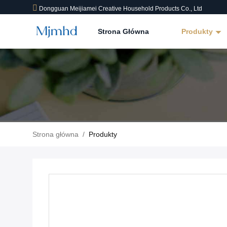
Dongguan Meijiamei Creative Household Products Co., Ltd
Strona Główna
Produkty
Strona główna
/
Produkty