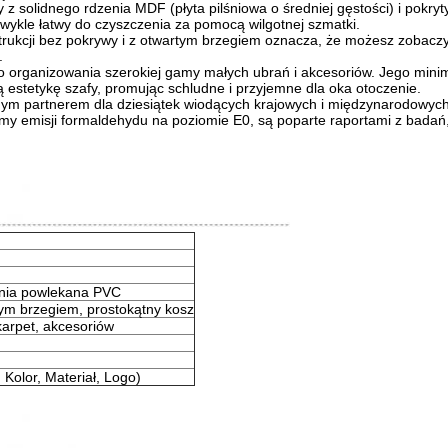
 z solidnego rdzenia MDF (płyta pilśniowa o średniej gęstości) i pokry
zwykle łatwy do czyszczenia za pomocą wilgotnej szmatki.
nstrukcji bez pokrywy i z otwartym brzegiem oznacza, że możesz zobacz
.
do organizowania szerokiej gamy małych ubrań i akcesoriów. Jego minim
 estetykę szafy, promując schludne i przyjemne dla oka otoczenie.
m partnerem dla dziesiątek wiodących krajowych i międzynarodowych fi
my emisji formaldehydu na poziomie E0, są poparte raportami z badań,
nia powlekana PVC
nym brzegiem, prostokątny kosz
karpet, akcesoriów
Kolor, Materiał, Logo)