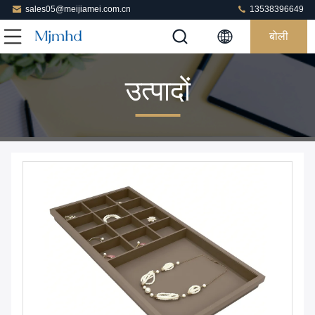
sales05@meijiamei.com.cn
13538396649
बोली
उत्पादों