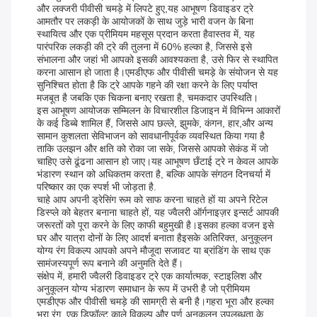
और लक्जरी पीवीसी चमड़े में लिपटे हुए,यह आभूषण डिवाइडर ट्रे
आमतौर पर लकड़ी के आयोजकों के साथ जुड़े भारी वजन के बिना
स्थायित्व और एक प्रीमियम महसूस प्रदान करता हैवास्तव में, यह
पारंपरिक लकड़ी की ट्रे की तुलना में 60% हल्का है, जिससे इसे
संभालना और जहां भी आपको इसकी आवश्यकता है, उसे फिर से स्थापित
करना आसान हो जाता है।एमडीएफ और पीवीसी चमड़े के संयोजन से यह
सुनिश्चित होता है कि ट्रे आपके गहने की रक्षा करने के लिए पर्याप्त
मजबूत है जबकि एक चिकना बनाए रखता है, चमकदार उपस्थिति।
इस आभूषण आयोजक सम्मिलन के विचारशील डिजाइन में विभिन्न आकारों
के कई डिब्बे शामिल हैं, जिससे आप छल्ले, झुमके, कंगन, हार,और अन्य
सामान कुशलता सेविभाजन को सावधानीपूर्वक व्यवस्थित किया गया है
ताकि उलझन और क्षति को रोका जा सके, जिससे आपको सेकंड में जो
चाहिए उसे ढूंढना आसान हो जाए।यह आभूषण छँटाई ट्रे न केवल आपके
भंडारण स्थान को अधिकतम करता है, बल्कि आपके संगठन दिनचर्या में
परिष्कार का एक स्पर्श भी जोड़ता है.
चाहे आप अपनी ड्रेसिंग रूम को साफ करना चाहते हों या अपने रिटेल
डिस्प्ले को बेहतर बनाना चाहते हों, यह ज्वैलरी ऑर्गनाइज़र इन्सर्ट आपकी
जरूरतों को पूरा करने के लिए काफी बहुमुखी है।इसका हल्का वजन इसे
घर और यात्रा दोनों के लिए आदर्श बनाता हैइसके अतिरिक्त, अनुकूलन
योग्य रंग विकल्प आपको अपने मौजूदा सजावट या ब्रांडिंग के साथ एक
सामंजस्यपूर्ण रूप बनाने की अनुमति देते हैं।
संक्षेप में, हमारी ज्वैलरी डिवाइडर ट्रे एक कार्यात्मक, स्टाइलिश और
अनुकूलन योग्य भंडारण समाधान के रूप में उभरी है जो प्रीमियम
एमडीएफ और पीवीसी चमड़े की सामग्री से बनी है।गहरा भूरा और हल्का
भूरा रंग, एक डिफ़ॉल्ट काले विकल्प और पूर्ण अनुकूलन उपलब्धता के