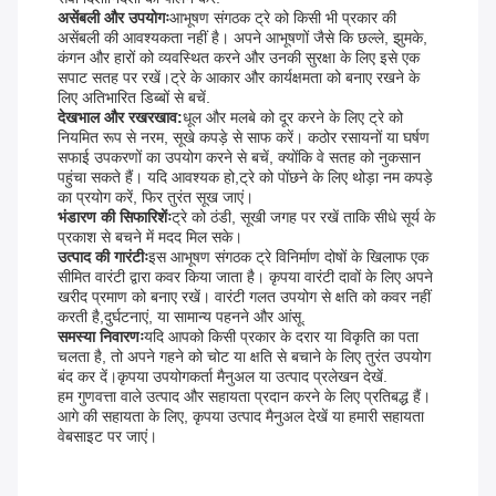
असेंबली और उपयोगः
आभूषण संगठक ट्रे को किसी भी प्रकार की
असेंबली की आवश्यकता नहीं है। अपने आभूषणों जैसे कि छल्ले, झुमके,
कंगन और हारों को व्यवस्थित करने और उनकी सुरक्षा के लिए इसे एक
सपाट सतह पर रखें।ट्रे के आकार और कार्यक्षमता को बनाए रखने के
लिए अतिभारित डिब्बों से बचें.
देखभाल और रखरखाव:
धूल और मलबे को दूर करने के लिए ट्रे को
नियमित रूप से नरम, सूखे कपड़े से साफ करें। कठोर रसायनों या घर्षण
सफाई उपकरणों का उपयोग करने से बचें, क्योंकि वे सतह को नुकसान
पहुंचा सकते हैं। यदि आवश्यक हो,ट्रे को पोंछने के लिए थोड़ा नम कपड़े
का प्रयोग करें, फिर तुरंत सूख जाएं।
भंडारण की सिफारिशेंः
ट्रे को ठंडी, सूखी जगह पर रखें ताकि सीधे सूर्य के
प्रकाश से बचने में मदद मिल सके।
उत्पाद की गारंटीः
इस आभूषण संगठक ट्रे विनिर्माण दोषों के खिलाफ एक
सीमित वारंटी द्वारा कवर किया जाता है। कृपया वारंटी दावों के लिए अपने
खरीद प्रमाण को बनाए रखें। वारंटी गलत उपयोग से क्षति को कवर नहीं
करती है,दुर्घटनाएं, या सामान्य पहनने और आंसू.
समस्या निवारणः
यदि आपको किसी प्रकार के दरार या विकृति का पता
चलता है, तो अपने गहने को चोट या क्षति से बचाने के लिए तुरंत उपयोग
बंद कर दें।कृपया उपयोगकर्ता मैनुअल या उत्पाद प्रलेखन देखें.
हम गुणवत्ता वाले उत्पाद और सहायता प्रदान करने के लिए प्रतिबद्ध हैं।
आगे की सहायता के लिए, कृपया उत्पाद मैनुअल देखें या हमारी सहायता
वेबसाइट पर जाएं।