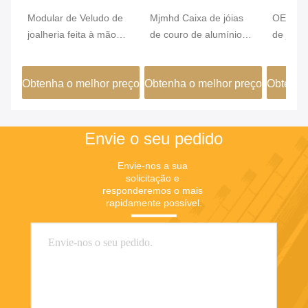
Modular de Veludo de
Mjmhd Caixa de jóias
OEM Cof
joalheria feita à mão
de couro de alumínio
de jóias
organizador de gaveta
Caixas de jóias
PVC Co
de armário inserção de
empilháveis para
460x15
Obtenha o melhor preço
Obtenha o melhor preço
Obtenha
gaveta
caixotes artesanais
Envie o seu pedido
Envie-nos a sua 
solicitação e 
responderemos o mais 
rapidamente possível.