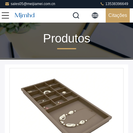
sales05@meijiamei.com.cn
13538396649
Citações
Produtos