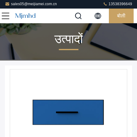
sales05@meijiamei.com.cn
13538396649
बोली
उत्पादों