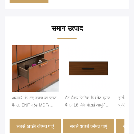
समान उत्पाद
अलमारी के लिए दराज का फ्रंट
मैट लैकर फिनिश कैबिनेट दराज
हार्डवेयर
पैनल, ENF ग्रेड MDF/
पैनल 18 मिमी मोटाई आधुनिक
प्रतिरोध ह
पार्टिकल बोर्ड, PVC लेदर से
फर्नीचर डिजाइन में दीर्घकालिक
वाणिज्यिक
लपेटा गया और एज बैंडेड,
और स्टाइलिश एकीकरण के लिए
कस्टम शैल
सबसे अच्छी कीमत पाएं
सबसे अच्छी कीमत पाएं
सबसे 
MJMHD CYDP-003 के
डिज़ाइन किया गया
लिए कस्टम आकार