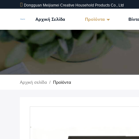
Dongguan Meijiamei Creative Household Products Co., Ltd
Αρχική Σελίδα
Προϊόντα
Βίντ
Αρχική σελίδα
/
Προϊόντα