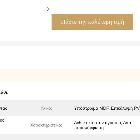
Πάρτε την καλύτερη τιμή
άθι.
άπας
Υλικό:
Υπόστρωμα MDF, Επικάλυψη P
ες
Ανθεκτικό στην υγρασία, Αντι-
Χαρακτηριστικό:
παραμόρφωση