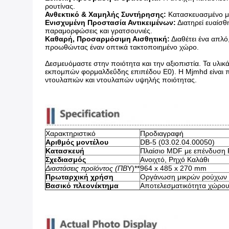
ρουτίνας.
Ανθεκτικό & Χαμηλής Συντήρησης:
​ Κατασκευασμένο μ
Ενισχυμένη Προστασία Αντικειμένων:
​ Διατηρεί ευαί
παραμορφώσεις και γρατσουνιές.
Καθαρή, Προσαρμόσιμη Αισθητική:
​ Διαθέτει ένα απ
προωθώντας έναν οπτικά τακτοποιημένο χώρο.
Δεσμευόμαστε στην ποιότητα και την αξιοπιστία. Τα υλ
εκπομπών φορμαλδεΰδης επιπέδου E0). Η Mjmhd είναι πε
ντουλαπιών και ντουλαπών υψηλής ποιότητας.
Χαρακτηριστικό
Προδιαγραφή
Αριθμός μοντέλου
DB-5 (03.02.04.00050)
Κατασκευή
Πλαίσιο MDF με επένδυση
Σχεδιασμός
Ανοιχτό, Ρηχό Καλάθι
Διαστάσεις προϊόντος (Π
Β
Υ)**​
964 x 485 x 270 mm
Πρωταρχική χρήση
Οργάνωση μικρών ρούχων 
Βασικό πλεονέκτημα
Αποτελεσματικότητα χώρου