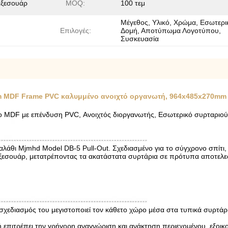
αξεσουάρ
MOQ:
100 τεμ
Μέγεθος, Υλικό, Χρώμα, Εσωτερι
Επιλογές:
Δομή, Αποτύπωμα Λογοτύπου,
Συσκευασία
lim MDF Frame PVC καλυμμένο ανοιχτό οργανωτή, 964x485x270mm
ίσιο MDF με επένδυση PVC, Ανοιχτός διοργανωτής, Εσωτερικό συρταρ
αλάθι Mjmhd Model DB-5 Pull-Out. Σχεδιασμένο για το σύγχρονο σπίτι, 
ξεσουάρ, μετατρέποντας τα ακατάστατα συρτάρια σε πρότυπα αποτελε
 σχεδιασμός του μεγιστοποιεί τον κάθετο χώρο μέσα στα τυπικά συρτάρ
υή επιτρέπει την γρήγορη αναγνώριση και ανάκτηση περιεχομένου, εξοικ