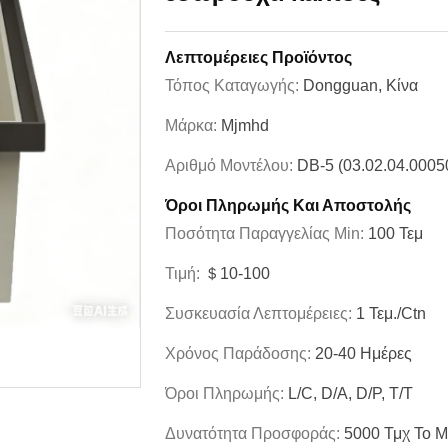
Λεπτομέρειες Προϊόντος
Τόπος Καταγωγής:
Dongguan, Κίνα
Μάρκα:
Mjmhd
Αριθμό Μοντέλου:
DB-5 (03.02.04.0005
Όροι Πληρωμής Και Αποστολής
Ποσότητα Παραγγελίας Min:
100 Τεμ
Τιμή:
＄10-100
Συσκευασία Λεπτομέρειες:
1 Τεμ./ctn
Χρόνος Παράδοσης:
20-40 Ημέρες
Όροι Πληρωμής:
L/C, D/A, D/P, T/T
Δυνατότητα Προσφοράς:
5000 Τμχ Το 