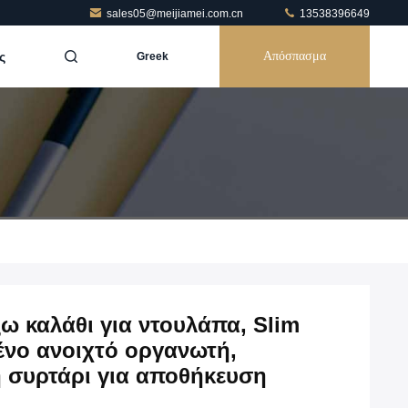
sales05@meijiamei.com.cn
13538396649
ς
Απόσπασμα
Greek
ω καλάθι για ντουλάπα, Slim
νο ανοιχτό οργανωτή,
 συρτάρι για αποθήκευση