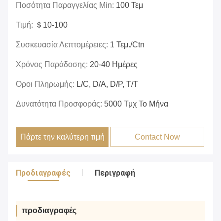
Ποσότητα Παραγγελίας Min:
100 Τεμ
Τιμή:
＄10-100
Συσκευασία Λεπτομέρειες:
1 Τεμ./ctn
Χρόνος Παράδοσης:
20-40 Ημέρες
Όροι Πληρωμής:
L/C, D/A, D/P, T/T
Δυνατότητα Προσφοράς:
5000 Τμχ Το Μήνα
Πάρτε την καλύτερη τιμή
Contact Now
Προδιαγραφές
Περιγραφή
προδιαγραφές