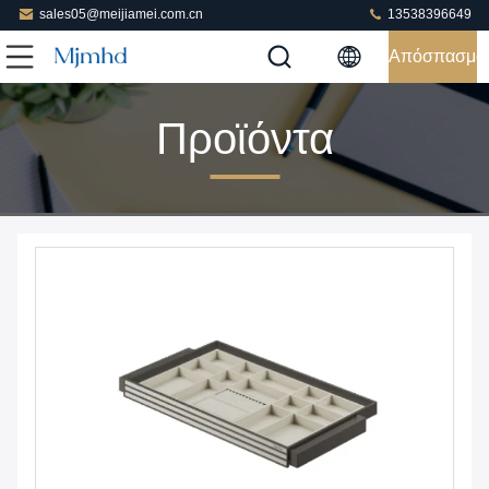
sales05@meijiamei.com.cn
13538396649
Απόσπασμα
Προϊόντα