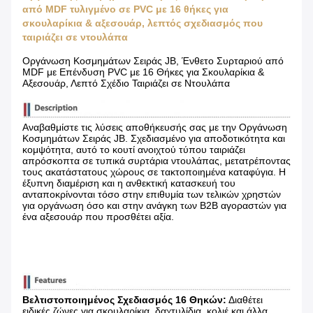
από MDF τυλιγμένο σε PVC με 16 θήκες για
σκουλαρίκια & αξεσουάρ, λεπτός σχεδιασμός που
ταιριάζει σε ντουλάπα
Οργάνωση Κοσμημάτων Σειράς JB, Ένθετο Συρταριού από
MDF με Επένδυση PVC με 16 Θήκες για Σκουλαρίκια &
Αξεσουάρ, Λεπτό Σχέδιο Ταιριάζει σε Ντουλάπα
Αναβαθμίστε τις λύσεις αποθήκευσής σας με την Οργάνωση
Κοσμημάτων Σειράς JB. Σχεδιασμένο για αποδοτικότητα και
κομψότητα, αυτό το κουτί ανοιχτού τύπου ταιριάζει
απρόσκοπτα σε τυπικά συρτάρια ντουλάπας, μετατρέποντας
τους ακατάστατους χώρους σε τακτοποιημένα καταφύγια. Η
έξυπνη διαμέριση και η ανθεκτική κατασκευή του
ανταποκρίνονται τόσο στην επιθυμία των τελικών χρηστών
για οργάνωση όσο και στην ανάγκη των B2B αγοραστών για
ένα αξεσουάρ που προσθέτει αξία.
Βελτιστοποιημένος Σχεδιασμός 16 Θηκών:
​ Διαθέτει
ειδικές ζώνες για σκουλαρίκια, δαχτυλίδια, κολιέ και άλλα