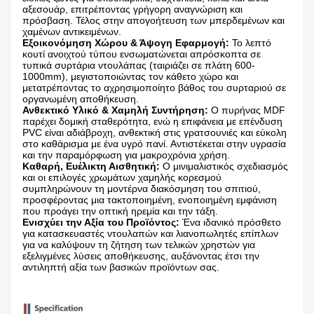
αξεσουάρ, επιτρέποντας γρήγορη αναγνώριση και
πρόσβαση. Τέλος στην απογοήτευση των μπερδεμένων και
χαμένων αντικειμένων.
Εξοικονόμηση Χώρου & Άψογη Εφαρμογή:
​ Το λεπτό
κουτί ανοιχτού τύπου ενσωματώνεται απρόσκοπτα σε
τυπικά συρτάρια ντουλάπας (ταιριάζει σε πλάτη 600-
1000mm), μεγιστοποιώντας τον κάθετο χώρο και
μετατρέποντας το αχρησιμοποίητο βάθος του συρταριού σε
οργανωμένη αποθήκευση.
Ανθεκτικό Υλικό & Χαμηλή Συντήρηση:
​ Ο πυρήνας MDF
παρέχει δομική σταθερότητα, ενώ η επιφάνεια με επένδυση
PVC είναι αδιάβροχη, ανθεκτική στις γρατσουνιές και εύκολη
στο καθάρισμα με ένα υγρό πανί. Αντιστέκεται στην υγρασία
και την παραμόρφωση για μακροχρόνια χρήση.
Καθαρή, Ευέλικτη Αισθητική:
​ Ο μινιμαλιστικός σχεδιασμός
και οι επιλογές χρωμάτων χαμηλής κορεσμού
συμπληρώνουν τη μοντέρνα διακόσμηση του σπιτιού,
προσφέροντας μια τακτοποιημένη, ενοποιημένη εμφάνιση
που προάγει την οπτική ηρεμία και την τάξη.
Ενισχύει την Αξία του Προϊόντος:
​ Ένα ιδανικό πρόσθετο
για κατασκευαστές ντουλαπών και λιανοπωλητές επίπλων
για να καλύψουν τη ζήτηση των τελικών χρηστών για
εξελιγμένες λύσεις αποθήκευσης, αυξάνοντας έτσι την
αντιληπτή αξία των βασικών προϊόντων σας.