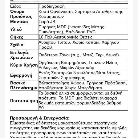
Είδος
Προδιαγραφή
Όνομα
Κουτί Οργάνωσης Συρταριού Αποθήκευσης
Προϊόντος
Κοσμημάτων
Μοντέλο
Σειρά JB
Πυρήνας MDF (Ινοσανίδες Μέσης
Υλικό
Πυκνότητας), Επένδυση PVC
Θήκες
16 Πολυλειτουργικές Θέσεις
Ανοιχτού Τύπου, Χωρίς Καπάκι, Χαμηλού
Σχέδιο
Προφίλ
Επιλογές
Ουδέτεροι Τόνοι (π.χ., Μπεζ, Γκρι, Λευκό)
Χρωμάτων
Οργάνωση Κοσμημάτων, Γυαλιών Ηλίου,
Κύρια Χρήση
Ρολογιών, Μικρών Αξεσουάρ
Εντός Συρταριών Ντουλάπας/Ντουλάπας,
Εφαρμογή
Συρταριών Συρταριέρας
Βασικό
Βελτιστοποίηση Χώρου, Γρήγορη Πρόσβαση,
Πλεονέκτημα
Αποθήκευση Χωρίς Μπερδέματα
Τα βασικά υλικά συμμορφώνονται με διεθνή
πρότυπα. Το MDF μας διαθέτει αναφορά
Πιστοποίηση
δοκιμής εκπομπών φορμαλδεΰδης βαθμού
Ε0.
Προσαρμογή & Συνεργασία:
Είμαστε ένας αξιόπιστος μακροπρόθεσμος στρατηγικός
συνεργάτης για δεκάδες κορυφαίους κατασκευαστές υψηλής
ποιότητας προσαρμοσμένων ντουλαπιών και ντουλαπών.
Υποστηρίζουμε πλήρη προσαρμογή, συμπεριλαμβανομένου