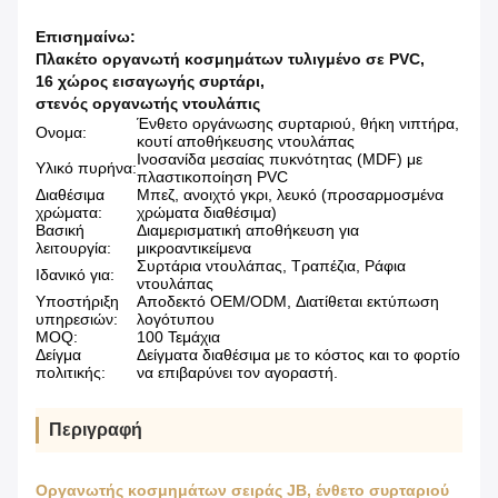
Επισημαίνω:
Πλακέτο οργανωτή κοσμημάτων τυλιγμένο σε PVC
,
16 χώρος εισαγωγής συρτάρι
,
στενός οργανωτής ντουλάπις
Ένθετο οργάνωσης συρταριού, θήκη νιπτήρα,
Ονομα:
κουτί αποθήκευσης ντουλάπας
Ινοσανίδα μεσαίας πυκνότητας (MDF) με
Υλικό πυρήνα:
πλαστικοποίηση PVC
Διαθέσιμα
Μπεζ, ανοιχτό γκρι, λευκό (προσαρμοσμένα
χρώματα:
χρώματα διαθέσιμα)
Βασική
Διαμερισματική αποθήκευση για
λειτουργία:
μικροαντικείμενα
Συρτάρια ντουλάπας, Τραπέζια, Ράφια
Ιδανικό για:
ντουλάπας
Υποστήριξη
Αποδεκτό OEM/ODM, Διατίθεται εκτύπωση
υπηρεσιών:
λογότυπου
MOQ:
100 Τεμάχια
Δείγμα
Δείγματα διαθέσιμα με το κόστος και το φορτίο
πολιτικής:
να επιβαρύνει τον αγοραστή.
Περιγραφή
Οργανωτής κοσμημάτων σειράς JB, ένθετο συρταριού