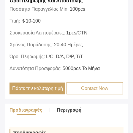
Όροι Πληρωμής Και Αποστολής
Ποσότητα Παραγγελίας Min:
100pcs
Τιμή:
＄10-100
Συσκευασία Λεπτομέρειες:
1pcs/CTN
Χρόνος Παράδοσης:
20-40 Ημέρες
Όροι Πληρωμής:
L/c, D/a, D/p, T/t
Δυνατότητα Προσφοράς:
5000pcs Το Μήνα
Πάρτε την καλύτερη τιμή
Contact Now
Προδιαγραφές
Περιγραφή
προδιαγραφές