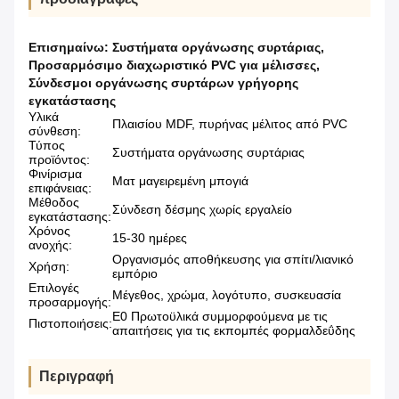
Επισημαίνω:
Συστήματα οργάνωσης συρτάριας
,
Προσαρμόσιμο διαχωριστικό PVC για μέλισσες
,
Σύνδεσμοι οργάνωσης συρτάρων γρήγορης
εγκατάστασης
Υλικά
Πλαισίου MDF, πυρήνας μέλιτος από PVC
σύνθεση:
Τύπος
Συστήματα οργάνωσης συρτάριας
προϊόντος:
Φινίρισμα
Ματ μαγειρεμένη μπογιά
επιφάνειας:
Μέθοδος
Σύνδεση δέσμης χωρίς εργαλείο
εγκατάστασης:
Χρόνος
15-30 ημέρες
ανοχής:
Οργανισμός αποθήκευσης για σπίτι/λιανικό
Χρήση:
εμπόριο
Επιλογές
Μέγεθος, χρώμα, λογότυπο, συσκευασία
προσαρμογής:
Ε0 Πρωτοϋλικά συμμορφούμενα με τις
Πιστοποιήσεις:
απαιτήσεις για τις εκπομπές φορμαλδεΰδης
Περιγραφή