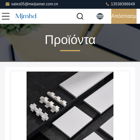
sales05@meijiamei.com.cn
13538396649
Απόσπασμα
Προϊόντα