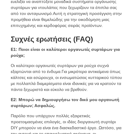
ευελιξία να αναπτύξετε μοναδικά συστήματα οργάνωσης
συρτάρων για ντουλάπες που ξεχωρίζουν τα έπιπλα σας
από τον ανταγωνισμό.Αυτή η στρατηγική προσέγγιση στην
προμήθεια είναι θεμελιώδης για την οικοδόμηση μιας
επιτυχημένης και κερδοφόρας σειράς προϊόντων.
Συχνές ερωτήσεις (FAQ)
Ε1: Ποιοι είναι οι καλύτεροι οργανωτές συρτάρων για
ρούχα;
Οι καλύτεροι οργανωτές συρτάρων για ρούχα συχνά
εξαρτώνται από το ένδυμα.Για μικρότερα αντικείμενα όπως
κάλτσες και εσώρουχα, οι ενσωματώσεις κυτταρικού τύπου
με πολλαπλά διαμερίσματα είναι ιδανικές για να κρατούν τα
πάντα ξεχωριστά και εύκολο να βρεθούν.
Ε2: Μπορώ να δημιουργήσω τον δικό μου οργανωτή
συρτάρων; Ασφαλώς.
Παρόλο που υπάρχουν πολλές εξαιρετικές
προετοιμασμένες επιλογές, οι ιδέες διοργανωτή συρτάρι
DIY μπορούν να είναι ένα διασκεδαστικό έργο..Ωστόσο, για
την αντοχή και το επαγγελματικό φινίρισμα, οι