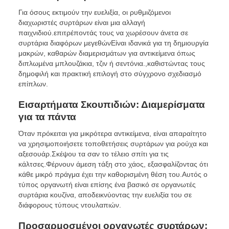
Για όσους εκτιμούν την ευελιξία, οι ρυθμιζόμενοι
διαχωριστές συρτάρων είναι μια αλλαγή
παιχνιδιού.επιτρέποντάς τους να χωρέσουν άνετα σε
συρτάρια διαφόρων μεγεθώνΕίναι ιδανικά για τη δημιουργία
μακρών, καθαρών διαμερισμάτων για αντικείμενα όπως
διπλωμένα μπλουζάκια, τζιν ή σεντόνια.,καθιστώντας τους
δημοφιλή και πρακτική επιλογή στο σύγχρονο σχεδιασμό
επίπλων.
Εισαρτήματα Σκουπιδιών: Διαμερίσματα
για τα πάντα
Όταν πρόκειται για μικρότερα αντικείμενα, είναι απαραίτητο
να χρησιμοποιήσετε τοποθετήσεις συρτάρων για ρούχα και
αξεσουάρ.Σκέψου τα σαν το τέλειο σπίτι για τις
κάλτσες.Φέρνουν άμεση τάξη στο χάος, εξασφαλίζοντας ότι
κάθε μικρό πράγμα έχει την καθορισμένη θέση του.Αυτός ο
τύπος οργανωτή είναι επίσης ένα βασικό σε οργανωτές
συρτάρια κουζίνα, αποδεικνύοντας την ευελιξία του σε
διάφορους τύπους ντουλαπιών.
Προσαρμοσμένοι οργανωτές συρτάρων: