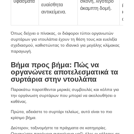
υφάσματα
σκόνη, λιγότερο
ευαίσθητα
ρούχ
άκαμπτη δομή.
αντικείμενα.
και ε
αξεσ
Όπως δείχνει ο πίνακας, οι διάφοροι τύποι οργανωτών
συρτάρων για ντουλάπια έχουν τη θέση τους.και ευελιξία
σχεδιασμού, καθιστώντας το ιδανικό για μεγάλης κλίμακας
παραγωγή.
Βήμα προς βήμα: Πώς να
οργανώνετε αποτελεσματικά τα
συρτάρια στην ντουλάπα
Παρακάτω παρατίθενται μερικές συμβουλές και κόλπα για
την οργάνωση συρτάρων που μπορεί να ακολουθήσει ο
καθένας.
Πρώτα, αδειάστε το συρτάρι τελείως, αυτό είναι το πιο
κρίσιμο βήμα.
Δεύτερον, ταξινομήστε τα πράγματα σε κατηγορίες.
Οργανώστε παρόμοια αντικείμενα μαζί: όλες οι κάλτσες σε