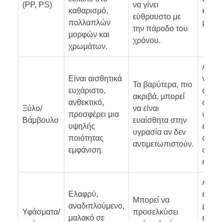
(PP, PS)
να γίνει
καθαρισμό,
κουζί
εύθραυστο με
πολλαπλών
μπάνι
την πάροδο του
μορφών και
χρόνου.
χρωμάτων.
Λοξο
Είναι αισθητικά
ντουλ
Τα βαρύτερα, πιο
ευχάριστο,
οργά
ακριβά, μπορεί
ανθεκτικό,
συρτά
Ξύλο/
να είναι
προσφέρει μια
υπνο
Βάμβουλο
ευαίσθητα στην
υψηλής
εκθέτ
υγρασία αν δεν
ποιότητας
αντικ
αντιμετωπιστούν.
εμφάνιση.
όπως
ή γρα
Αποθ
Ελαφρύ,
ευαί
Μπορεί να
αναδιπλούμενο,
ρούχ
Υφάσματα/
προσελκύσει
μαλακό σε
εσώρ