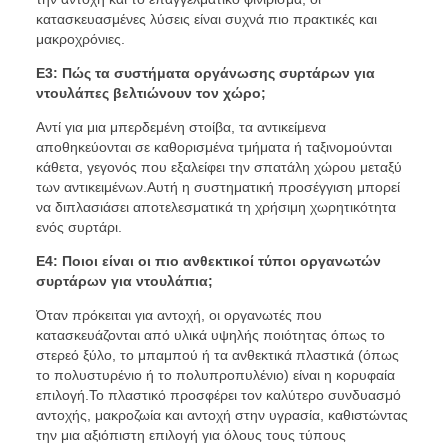
κατασκευασμένες λύσεις είναι συχνά πιο πρακτικές και
μακροχρόνιες.
Ε3: Πώς τα συστήματα οργάνωσης συρτάρων για
ντουλάπες βελτιώνουν τον χώρο;
Αντί για μια μπερδεμένη στοίβα, τα αντικείμενα
αποθηκεύονται σε καθορισμένα τμήματα ή ταξινομούνται
κάθετα, γεγονός που εξαλείφει την σπατάλη χώρου μεταξύ
των αντικειμένων.Αυτή η συστηματική προσέγγιση μπορεί
να διπλασιάσει αποτελεσματικά τη χρήσιμη χωρητικότητα
ενός συρτάρι.
Ε4: Ποιοι είναι οι πιο ανθεκτικοί τύποι οργανωτών
συρτάρων για ντουλάπια;
Όταν πρόκειται για αντοχή, οι οργανωτές που
κατασκευάζονται από υλικά υψηλής ποιότητας όπως το
στερεό ξύλο, το μπαμπού ή τα ανθεκτικά πλαστικά (όπως
το πολυστυρένιο ή το πολυπροπυλένιο) είναι η κορυφαία
επιλογή.Το πλαστικό προσφέρει τον καλύτερο συνδυασμό
αντοχής, μακροζωία και αντοχή στην υγρασία, καθιστώντας
την μια αξιόπιστη επιλογή για όλους τους τύπους