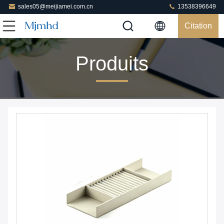
sales05@meijiamei.com.cn
13538396649
Citation
Produits