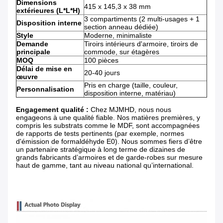
Dimensions
415 x 145,3 x 38 mm
extérieures (L*L*H)
3 compartiments (2 multi-usages + 1
Disposition interne
section anneau dédiée)
Style
Moderne, minimaliste
Demande
Tiroirs intérieurs d'armoire, tiroirs de
principale
commode, sur étagères
MOQ
100 pièces
Délai de mise en
20-40 jours
œuvre
Pris en charge (taille, couleur,
Personnalisation
disposition interne, matériau)
Engagement qualité :
​ Chez MJMHD, nous nous
engageons à une qualité fiable. Nos matières premières, y
compris les substrats comme le MDF, sont accompagnées
de rapports de tests pertinents (par exemple, normes
d'émission de formaldéhyde E0). Nous sommes fiers d’être
un partenaire stratégique à long terme de dizaines de
grands fabricants d’armoires et de garde-robes sur mesure
haut de gamme, tant au niveau national qu’international.