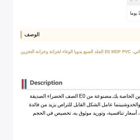
ا
الوصف
صندوق المجوهرات FB-1 من شركة Mjmhd هو منظم ممتاز ويتم تجميعه يدويًا مصمم لجلب النظام والأناقة إلى مساحات التخزين الخاصة بك.مصنوعة من E0 الصف الخضراء الصديقة
 التشابك والخدوشبينما عامل الشكل القابل للتراص يزيد من فائدة
، أسعار تنافسية، وتوريد موثوق به. تخصيص في الحجم