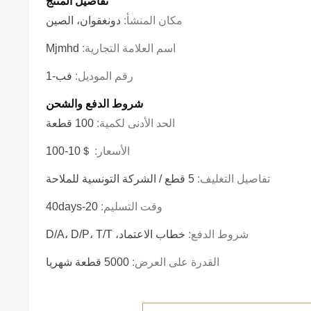
تفاصيل المنتج
مكان المنشأ:
دونغقوان، الصين
اسم العلامة التجارية:
Mjmhd
رقم الموديل:
فب-1
شروط الدفع والشحن
الحد الأدنى لكمية:
100 قطعة
الأسعار:
＄10-100
تفاصيل التغليف:
5 قطع / الشركة التونسية للملاحة
وقت التسليم:
20-40days
شروط الدفع:
خطاب الاعتماد، D/A، D/P، T/T
القدرة على العرض:
5000 قطعة شهريا