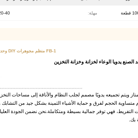
1 قطعة
مهلة:
20-40 يوم
FB-1 منظم مجوهرات DIY وحداتي، E0 MDF PVC الجلد الصنع يدويا الوعاء لخزانة وخزانة التخزين
يحتوي على أربعة أقسام متساوية الحجم لفرق و حماية الأشياء الثمينة بشكل جيد من
ت التفريط، فهي توفر جمالية بسيطة ومتكاملة.نحن نضمن الجودة العليا
 بك.