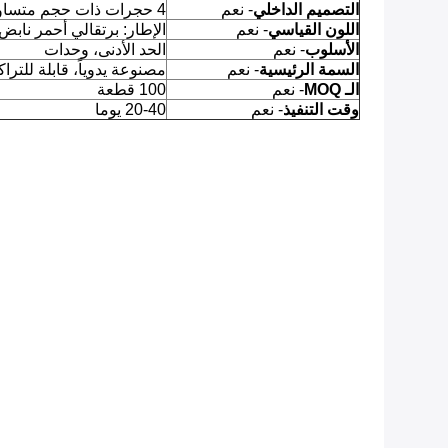
التصميم الداخلي
- نعم
4 حجرات ذات حجم متساو
اللون القياسي
- نعم
الإطار: برتقالي أحمر نابض 
الأسلوب
- نعم
الحد الأدنى، وحدات
السمة الرئيسية
- نعم
مصنوعة يدوياً، قابلة للترا
الـ MOQ
- نعم
100 قطعة
وقت التنفيذ
- نعم
20-40 يوما