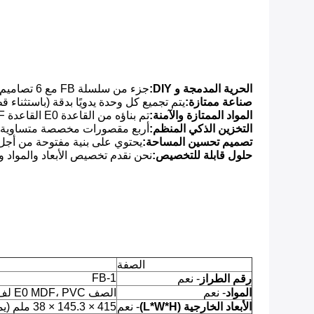
الحرية المدمجة و DIY:
جزء من سلسلة FB مع 6 تصاميم. الأبعاد الخارجية الموحدة تسمح بتجميعات وترتيبات DIY غير محدودة لإنشاء نظام تخزين شخصي.
صناعة ممتازة:
يتم تجميع كل وحدة يدويًا بدقة (باستثناء ق
المواد الممتازة والآمنة:
تم بناؤه من القاعدة E0 القاعدة MDF، معتمدة لحد أدنى من انبعاثات الفورمالدهايد، وضمان بيئة أكثر صحة.
التخزين الذكي المنظم:
أربع مقصورات مخصصة متساوية الح
تصميم تحسين المساحة:
يحتوي على بنية مفتوحة من أجل 
حلول قابلة للتخصيص:
نحن نقدم تخصيص الأبعاد والمواد و
الصفة
FB-1
رقم الطراز
- نعم
المواد
- نعم
الصف E0 MDF، PVC لف الجلد
الأبعاد الخارجية (L*W*H)
- نعم
415 × 145.3 × 38 ملم (يمكن تخصيصها)