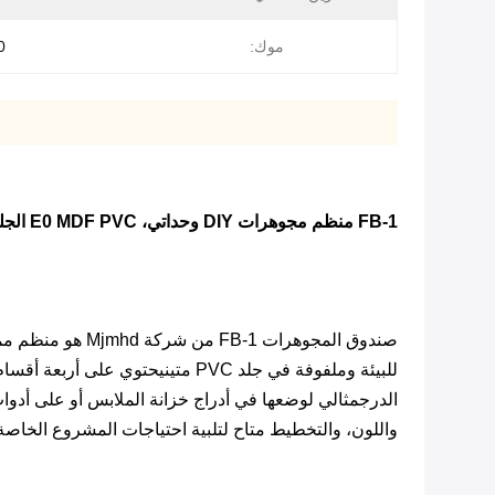
موك:
00
FB-1 منظم مجوهرات DIY وحداتي، E0 MDF PVC الجلد الصنع يدويا الوعاء لخزانة وخزانة التخزين
للبيئة وملفوفة في جلد PVC متين
الدرجمثالي لوضعها في أدراج خزانة الملابس أو على أدوا
واللون، والتخطيط متاح لتلبية احتياجات المشروع الخاصة