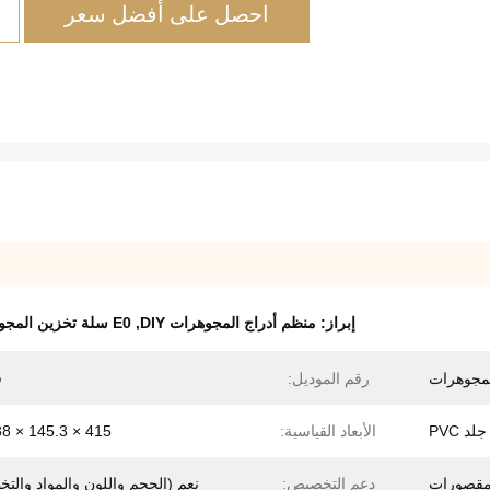
احصل على أفضل سعر
إبراز:
منظم أدراج المجوهرات DIY
,
E0 سلة تخزين المجوهرات من MDF
لمجوهرات
رقم الموديل:
ف
د PVC
الأبعاد القياسية:
415 × 145.3 × 38 ملم
دعم التخصيص:
نعم (الحجم واللون والمواد والت