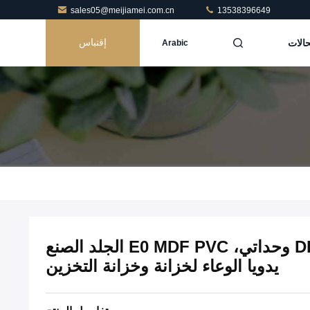
sales05@meijiamei.com.cn
13538396649
حالات
إقتباس
Arabic
FB-1 منظم مجوهرات DIY وحداتي، E0 MDF PVC الجلد الصنع
يدويا الوعاء لخزانة وخزانة التخزين