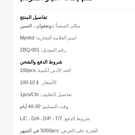
تفاصيل المنتج
مكان المنشأ:
دونغغوان ، الصين
اسم العلامة التجارية:
Mjmhd
رقم الموديل:
ZBQ-001
شروط الدفع والشحن
الحد الأدنى لكمية:
100pcs
الأسعار:
＄10-100
تفاصيل التغليف:
1pcs/ctn
وقت التسليم:
30-40 أيام
شروط الدفع:
L/C ، D/A ، D/P ، T/T
القدرة على العرض:
5000pcs في الشهر