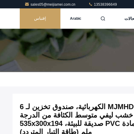
sales05@meijiamei.com.cn
13538396649
حالات
إقتباس
Arabic
خزانة لف ساعات MJMHD ZBQ-001 الكهربائية، صندوق تخزين لـ 6
شب ليفي متوسط الكثافة من الدرجة
ENF & الجزء الخارجي من مادة PVC صديقة للبيئة، 535x300x194
ملم (طاقة التيار المتردد)