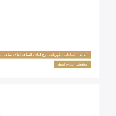
آلة لف الساعات الكهربائية,درج لفاف الساعة,لفاف ساعة م
dual watch winder