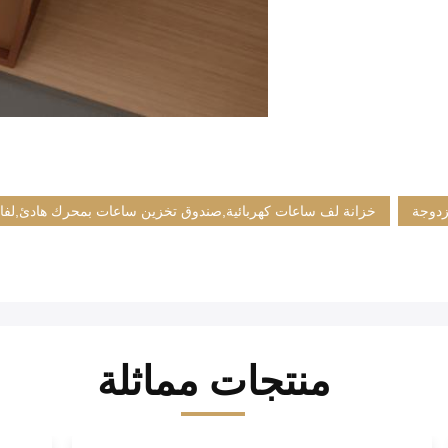
زدوجة
خزانة لف ساعات كهربائية,صندوق تخزين ساعات بمحرك هادئ,لفا
منتجات مماثلة