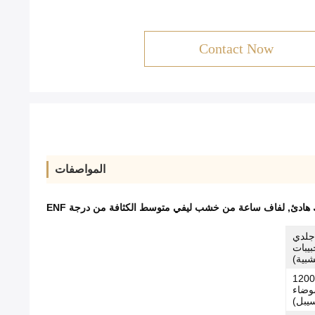
Contact Now
المواصفات
هادئ
,
لفاف ساعة من خشب ليفي متوسط الكثافة من درجة ENF
M + طلاء جلدي
حبيبات
شبية)
محرك ثنائي الاتجاه الصامت (650-1200
ضوضاء