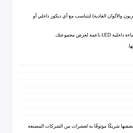
الكربون والألوان العادية) لتتناسب مع أي ديكور داخلي أو
 دعم مادة قلب خشب ليفي متوسط الكثافة بتقارير اختبار انبعاثات الفورمالديهايد الرسمية من المستوى E0. بصفتها شريكًا موثوقًا به لعشرات من الشركات المصنعة