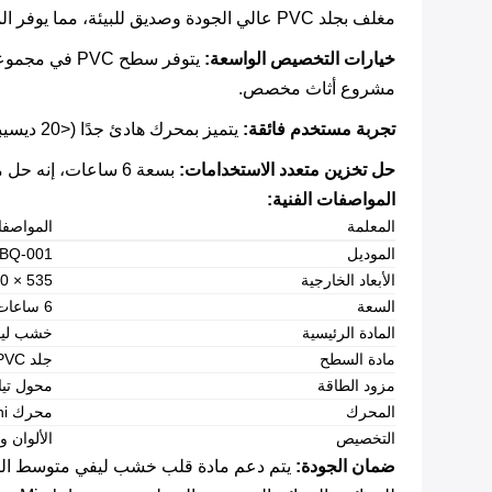
مغلف بجلد PVC عالي الجودة وصديق للبيئة، مما يوفر المتانة والإحساس الفاخر.
خيارات التخصيص الواسعة:
​ يتوفر سطح 
مشروع أثاث مخصص.
تجربة مستخدم فائقة:
​ يتميز بمحرك هادئ جدًا (<20 ديسيبل) لبيئة هادئة، ومحول طاقة تيار متردد خارجي للتشغيل المستمر، وإضاءة داخلية LED ناعمة لعرض مجموعتك.
حل تخزين متعدد الاستخدامات:
​ بسعة 6 ساعات، إنه حل مثالي لعشاق الساعات الذين يتطلعون إلى تنظيم أصولهم القيمة وحمايتها.
المواصفات الفنية:
المعلمة
المواصف
الموديل
BQ-001
الأبعاد الخارجية
535 × 300 × 194 ملم
السعة
6 ساعات
المادة الرئيسية
خشب ليفي
مادة السطح
جلد PVC صديق للبيئة
مزود الطاقة
محول تيار مت
المحرك
محرك Mabuchi ياباني هادئ
التخصيص
الألوان و
ضمان الجودة: