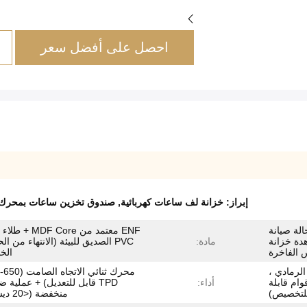
احصل على أفضل سعر
إبراز:
خزانة لف ساعات كهربائية
,
صندوق تخزين ساعات بمحرك 
الة صيانة
ENF معتمد من DF Core
دة خزانة
مادة:
PVC الصديق للبيئة (الانتهاء من ال
س الفاخرة
الخ
لرمادي ،
وام قابلة
أداء:
TPD قابل للتعديل) + عملية 
لتخصيص)
منخفضة (<20 ديسيبل)