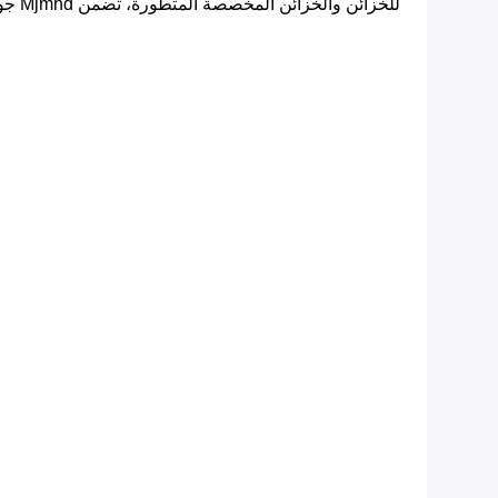
للخزائن والخزائن المخصصة المتطورة، تضمن Mjmhd جودة وموثوقية احترافية.