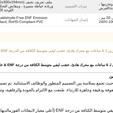
تخزينها ،
ميزات التصميم:
وزيادة خياطة متميزة ، ومقابض التح
نة/العرض
اللوحة الأ
يناسب الساعات يصل قطرها إلى 50 مم ،
aldehyde-Free ENF Emission
إصدار الشهادات:
dard, RoHS-Compliant PVC
ين
عات الفاخرة، حيث تجمع بسلاسة بين التصميم المتطور والوظائف الاستثنائية. ت
​ تم بناء الخزانة باستخدام خشب ليفي متوسط الكثافة من درجة