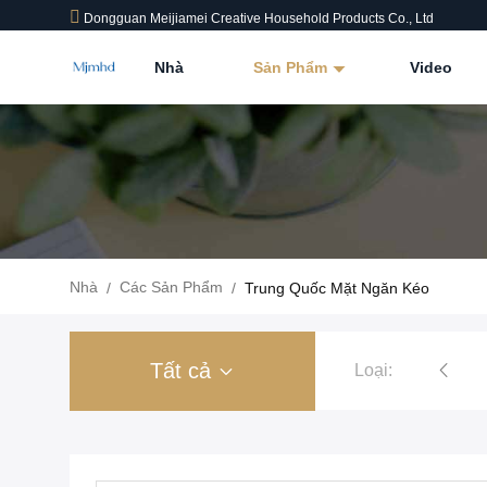
Dongguan Meijiamei Creative Household Products Co., Ltd
Nhà
Sản Phẩm
Video
Nhà
Các Sản Phẩm
/
/
Trung Quốc Mặt Ngăn Kéo
Tất cả
Loại: