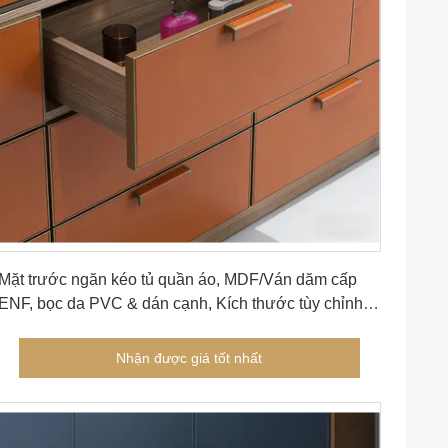
Nhận được giá tốt nhất
Mặt trước ngăn kéo tủ quần áo, MDF/Ván dăm cấp
ENF, bọc da PVC & dán cạnh, Kích thước tùy chỉnh
cho MJMHD CYDP-003
Nhận được giá tốt nhất