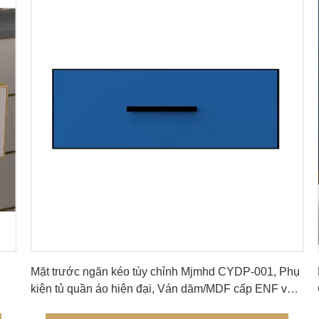
Nhận được giá tốt nhất
Mặt trước ngăn kéo tùy chỉnh Mjmhd CYDP-001, Phụ
kiện tủ quần áo hiện đại, Ván dăm/MDF cấp ENF với
Da PVC thân thiện với môi trường, Bao gồm dán