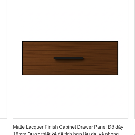
Nhận được giá tốt nhất
Matte Lacquer Finish Cabinet Drawer Panel Độ dày
18mm Được thiết kế để tích hợp lâu dài và phong