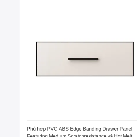
Nhận được giá tốt nhất
Phù hợp PVC ABS Edge Banding Drawer Panel
Featuring Medium Scratchresistance và Hot Melt