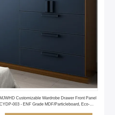
Nhận được giá tốt nhất
MJWHD Customizable Wardrobe Drawer Front Panel
CYDP-003 - ENF Grade MDF/Particleboard, Eco-
Friendly PVC Leather, Edge-Banded, Hardware