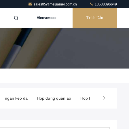
sales05@meijiamei.com.cn
13538396649
Trích Dẫn
Vietnamese
ngăn kéo da
Hộp đựng quần áo
Hộp lưu trữ tủ
Giỏ đựn