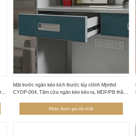
Nhận được giá tốt nhất
Mặt trước ngăn kéo kích thước tùy chỉnh Mjmhd
trữ
CYDP-004, Tấm cửa ngăn kéo kéo ra, MDF/PB thân
thiện với môi trường cấp độ ENF bọc da PVC với
viền cạnh & Tay nắm phần cứng
Nhận được giá tốt nhất