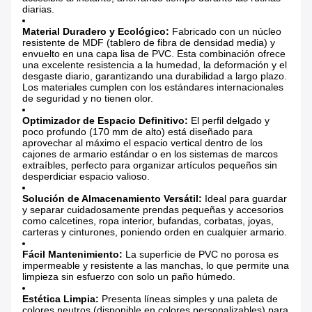
diarias.
Material Duradero y Ecológico:
​ Fabricado con un núcleo
resistente de MDF (tablero de fibra de densidad media) y
envuelto en una capa lisa de PVC. Esta combinación ofrece
una excelente resistencia a la humedad, la deformación y el
desgaste diario, garantizando una durabilidad a largo plazo.
Los materiales cumplen con los estándares internacionales
de seguridad y no tienen olor.
Optimizador de Espacio Definitivo:
​ El perfil delgado y
poco profundo (170 mm de alto) está diseñado para
aprovechar al máximo el espacio vertical dentro de los
cajones de armario estándar o en los sistemas de marcos
extraíbles, perfecto para organizar artículos pequeños sin
desperdiciar espacio valioso.
Solución de Almacenamiento Versátil:
​ Ideal para guardar
y separar cuidadosamente prendas pequeñas y accesorios
como calcetines, ropa interior, bufandas, corbatas, joyas,
carteras y cinturones, poniendo orden en cualquier armario.
Fácil Mantenimiento:
​ La superficie de PVC no porosa es
impermeable y resistente a las manchas, lo que permite una
limpieza sin esfuerzo con solo un paño húmedo.
Estética Limpia:
​ Presenta líneas simples y una paleta de
colores neutros (disponible en colores personalizables) para