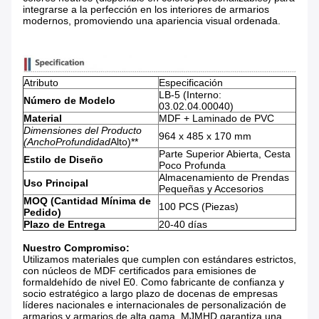
integrarse a la perfección en los interiores de armarios
modernos, promoviendo una apariencia visual ordenada.
Atributo
Especificación
LB-5 (Interno:
Número de Modelo
03.02.04.00040)
Material
MDF + Laminado de PVC
Dimensiones del Producto
964 x 485 x 170 mm
(Ancho
Profundidad
Alto)**​
Parte Superior Abierta, Cesta
Estilo de Diseño
Poco Profunda
Almacenamiento de Prendas
Uso Principal
Pequeñas y Accesorios
MOQ (Cantidad Mínima de
100 PCS (Piezas)
Pedido)
Plazo de Entrega
20-40 días
Nuestro Compromiso:
Utilizamos materiales que cumplen con estándares estrictos,
con núcleos de MDF certificados para emisiones de
formaldehído de nivel E0. Como fabricante de confianza y
socio estratégico a largo plazo de docenas de empresas
líderes nacionales e internacionales de personalización de
armarios y armarios de alta gama, MJMHD garantiza una