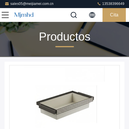
sales05@meijiamei.com.cn
13538396649
Cita
Productos