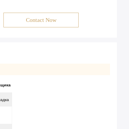
Contact Now
ящика
ладка