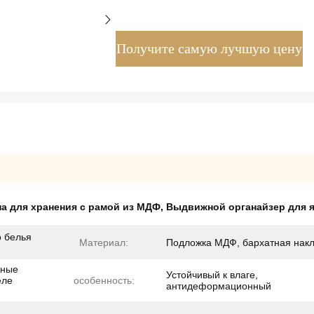
Получите самую лучшую цену
а для хранения с рамой из МДФ
,
Выдвижной органайзер для 
о белья
Материал:
Подложка МДФ, бархатная нак
ьные
Устойчивый к влаге,
еле
особенность:
антидеформационный