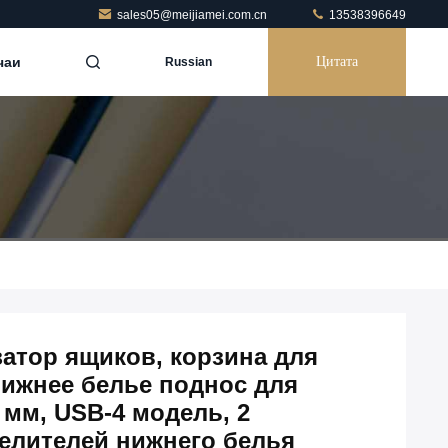
sales05@meijiamei.com.cn
13538396649
чаи
Цитата
Russian
атор ящиков, корзина для
нижнее белье поднос для
 мм, USB-4 модель, 2
делителей нижнего белья