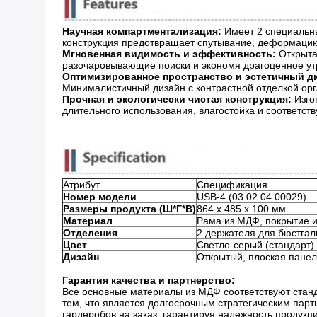
Научная компартментализация:
​ Имеет 2 специальн
конструкция предотвращает спутывание, деформацию
Мгновенная видимость и эффективность:
​ Открыт
разочаровывающие поиски и экономя драгоценное ут
Оптимизированное пространство и эстетичный д
Минималистичный дизайн с контрастной отделкой орг
Прочная и экологически чистая конструкция:
​ Из
длительного использования, влагостойка и соответств
Атрибут
Спецификация
Номер модели
USB-4 (03.02.04.00029)
Размеры продукта (Ш*Г*В)
864 x 485 x 100 мм
Материал
Рама из МДФ, покрытие и
Отделения
2 держателя для бюстгал
Цвет
Светло-серый (стандарт)
Дизайн
Открытый, плоская панел
Гарантия качества и партнерство:
Все основные материалы из МДФ соответствуют стан
тем, что является долгосрочным стратегическим пар
гардеробов на заказ, гарантируя надежность продукци