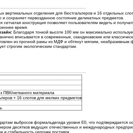
ых вертикальных отделения для бюстгальтеров и 16 отдельных слот
 и сохраняет первозданное состояние деликатных предметов.
ая сетчатая конструкция позволяет пользователям видеть и получат
реннее время.
изайн:
​ Благодаря тонкой высоте 100 мм он максимально используе
анично вписывается в современные, скандинавские или классичес
готовлен из прочной рамы из МДФ и обтянут мягким, неабразивным
ует строгим экологическим стандартам.
з ПВХ/нетканого материала
ьтеров + 16 слотов для мелких предметов
ь
дартам выбросов формальдегида уровня E0, что подтверждается 
тнером десятков ведущих отечественных и международных предпри
и и стабильность цепочки поставок.