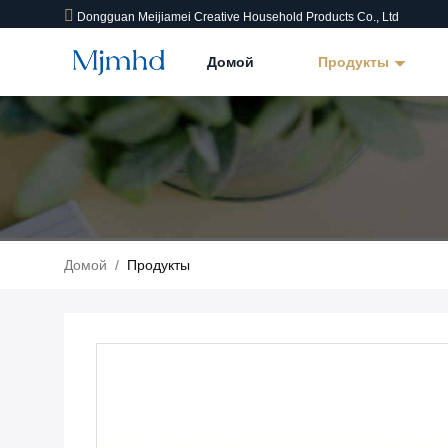
Dongguan Meijiamei Creative Household Products Co., Ltd
Домой
Продукты
Домой
/
Продукты