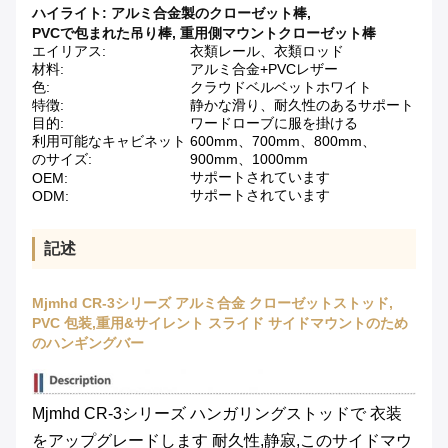
ハイライト:
アルミ合金製のクローゼット棒
,
PVCで包まれた吊り棒
,
重用側マウントクローゼット棒
エイリアス:
衣類レール、衣類ロッド
材料:
アルミ合金+PVCレザー
色:
クラウドベルベットホワイト
特徴:
静かな滑り、耐久性のあるサポート
目的:
ワードローブに服を掛ける
利用可能なキャビネット
600mm、700mm、800mm、
のサイズ:
900mm、1000mm
サポートされています
OEM:
サポートされています
ODM:
記述
Mjmhd CR-3シリーズ アルミ合金 クローゼットストッド,
PVC 包装,重用&サイレント スライド サイドマウントのため
のハンギングバー
Mjmhd CR-3シリーズ ハンガリングストッドで 衣装
をアップグレードします 耐久性,静寂,このサイドマウ