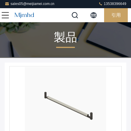
sales05@meijiamei.com.cn
13538396649
引用
製品