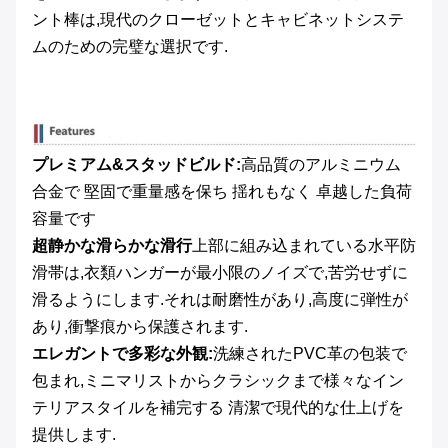
ント棒は,現代のクローゼットとキャビネットシステ
ムのための完璧な選択です.
プレミアム&スタッドビルド:
高品質のアルミニウム
合金で 堅固で重量感を保ち 揺れもなく 卓越した負荷
容量です
超静かな滑らかな滑行
上部に組み込まれている水平防
滑帯は,衣類ハンガーが最小限のノイズで,苦労せずに
滑るようにします.それは耐磨性があり,高度に弾性が
あり,衝撃痕から保護されます.
エレガントで多彩な外観:
洗練されたPVC革の包装で
包まれ,ミニマリストからクラシックまで様々なイン
テリアスタイルを補完する 清潔で現代的な仕上げを
提供します.