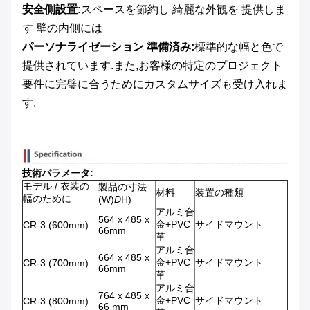
安全側設置:
スペースを節約し 綺麗な外観を 提供しま
す 壁の内側には
パーソナライゼーション 準備済み:
標準的な幅と色で
提供されています.また,お客様の特定のプロジェクト
要件に完璧に合うためにカスタムサイズも受け入れま
す.
技術パラメータ:
モデル / 衣装の
製品の寸法
材料
装置の種類
幅のために
(W)
D
H)
アルミ合
564 x 485 x
金+PVC
サイドマウント
CR-3 (600mm)
66mm
革
アルミ合
664 x 485 x
金+PVC
サイドマウント
CR-3 (700mm)
66mm
革
アルミ合
764 x 485 x
金+PVC
サイドマウント
CR-3 (800mm)
66 mm