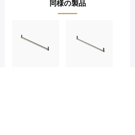
同様の製品
プレミアムアルミニウム
Mjmhd CR-2 トップマウ
プレミ
合金ワードローブハンガ
ントクローゼットハンガ
合金ワ
ーロッド、PVCレザーコ
ーストッド,重用アルミ
ーロッド
ーティング - 静音衣類レ
とPVC革ラップ,564mm
ーティン
お問い合わせ
お問い合わせ
お
ール、耐久性＆省スペー
幅,超静か&ウォールドア
ール、
ス
組織のための防滑滑滑り
ス
問い合わせを送信する