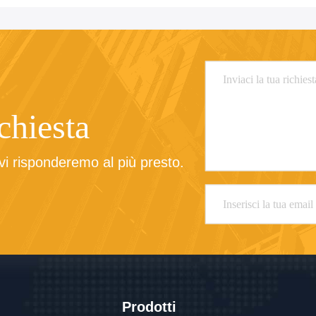
ichiesta
e vi risponderemo al più presto.
Prodotti