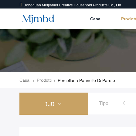
Dongguan Meijiamei Creative Household Products Co., Ltd
Casa.
Prodot
Casa.
Prodotti
/
/
Porcellana Pannello Di Parete
tutti
Tipo: