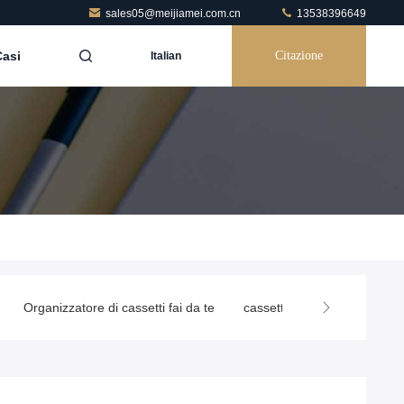
sales05@meijiamei.com.cn
13538396649
Casi
Citazione
Italian
Organizzatore di cassetti fai da te
cassetto in pelle
Organiz