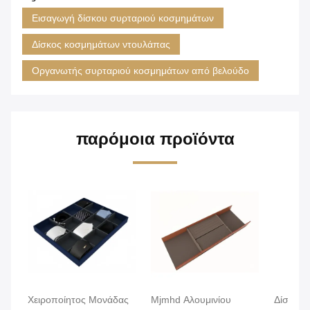
Εισαγωγή δίσκου συρταριού κοσμημάτων
Δίσκος κοσμημάτων ντουλάπας
Οργανωτής συρταριού κοσμημάτων από βελούδο
παρόμοια προϊόντα
Χειροποίητος Μονάδας
Mjmhd Αλουμινίου
Δίσκος