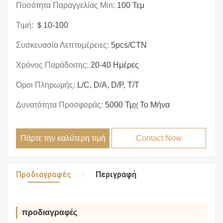
Ποσότητα Παραγγελίας Min:
100 Τεμ
Τιμή:
＄10-100
Συσκευασία Λεπτομέρειες:
5pcs/CTN
Χρόνος Παράδοσης:
20-40 Ημέρες
Όροι Πληρωμής:
L/C, D/A, D/P, T/T
Δυνατότητα Προσφοράς:
5000 Τμχ Το Μήνα
Πάρτε την καλύτερη τιμή
Contact Now
Προδιαγραφές
Περιγραφή
προδιαγραφές