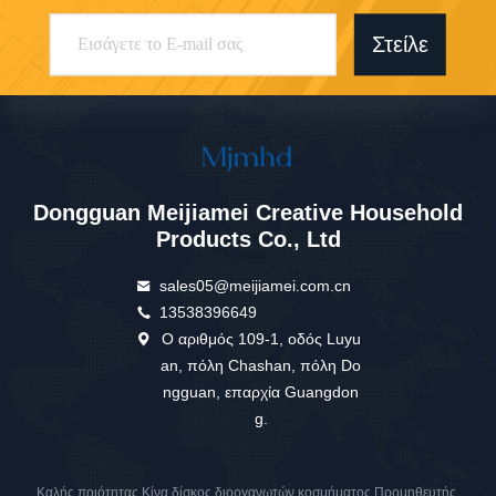
Στείλε
Dongguan Meijiamei Creative Household
Products Co., Ltd
sales05@meijiamei.com.cn
13538396649
Ο αριθμός 109-1, οδός Luyu
an, πόλη Chashan, πόλη Do
ngguan, επαρχία Guangdon
g.
Καλής ποιότητας Κίνα δίσκος διοργανωτών κοσμήματος Προμηθευτής.