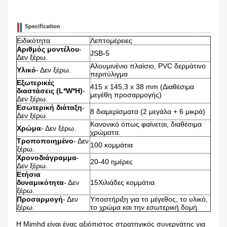
Ειδικότητα
Λεπτομέρειες
Αριθμός μοντέλου
-
JSB-5
Δεν ξέρω.
Αλουμινένιο πλαίσιο, PVC δερμάτινο
Υλικό
- Δεν ξέρω.
περιτύλιγμα
Εξωτερικές
415 x 145,3 x 38 mm (Διαθέσιμα
διαστάσεις (L*W*H)
-
μεγέθη προσαρμογής)
Δεν ξέρω.
Εσωτερική διάταξη
-
8 διαμερίσματα (2 μεγάλα + 6 μικρά)
Δεν ξέρω.
Κανονικό όπως φαίνεται, διαθέσιμα
Χρώμα
- Δεν ξέρω.
χρώματα.
Τροποποιημένο
- Δεν
100 κομμάτια
ξέρω.
Χρονοδιάγραμμα
-
20-40 ημέρες
Δεν ξέρω.
Ετήσια
δυναμικότητα
- Δεν
15Χιλιάδες κομμάτια
ξέρω.
Προσαρμογή
- Δεν
Υποστήριξη για το μέγεθος, το υλικό,
ξέρω.
το χρώμα και την εσωτερική δομή.
Η Mjmhd είναι ένας αξιόπιστος στρατηγικός συνεργάτης για