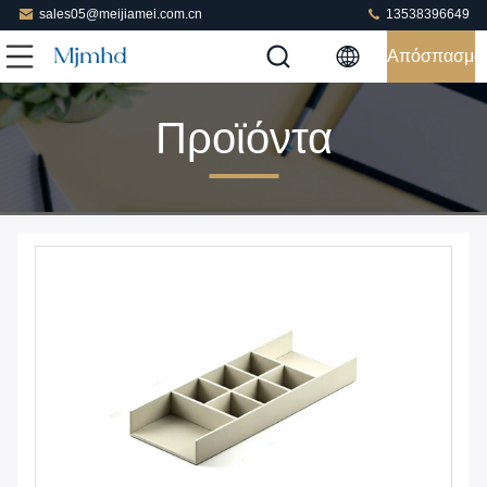
sales05@meijiamei.com.cn
13538396649
Απόσπασμα
Προϊόντα