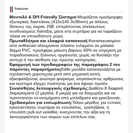
Μοντυλό & DIY-Friendly Σύστημα:
Μοιράζεται ομοιόμορφες
εξωτερικές διαστάσεις (415x145.3x38mm) με άλλους
δίσκους της σειράς JSB, επιτρέποντας ατελείωτους
συνδυασμούς διάταξης μέσα στα συρτάρια για να ταιριάζουν
τέλεια σε οποιοδήποτε χώρο.
Πρωταθλήτρια και ελαφριά κατασκευή:
Κατασκευασμένο
από ανθεκτικό αλουμινένιο πλαίσιο τυλιγμένο σε μαλακό
δέρμα PVC, προσφέρει μείωση βάρους 60% σε σύγκριση με
παραδοσιακούς ξύλινους οργανωτές χωρίς να θυσιάζει την
αντοχή ή την αίσθηση της πρώτης κατηγορίας.
Εφαρμογή των προδιαγραφών της παραγράφου 2 του
παρόντος παραρτήματος
Κάθε μονάδα κατασκευάζεται με
σχολαστική χειροτεχνία μετά από μηχανική κοπή,
εξασφαλίζοντας ανώτερο φινίρισμα, απρόσκοπτες αρθρώσεις
και αυστηρό έλεγχο ποιότητας για ένα άψογο προϊόν.
Συναίσθητος λειτουργικός σχεδιασμός:
Διαθέτει 8 διαφανή
διαμερίσματα (2 μεγάλα, 6 μικρά) για να διαχωρίζει και να
προστατεύει τα κοσμήματα από μπλεξίματα και γρατζουνιές.
Σχεδιασμένο για ενσωμάτωση:
Τέλειο μέγεθος για τυπικές
εγκαταστάσεις συρτάρια σε ντουλάπες, τραπεζάκια, ή
ντουλάπι pull-out καλάθια, ενισχύοντας την αξία και τη
λειτουργικότητα των σειρών των επίπλων σας.