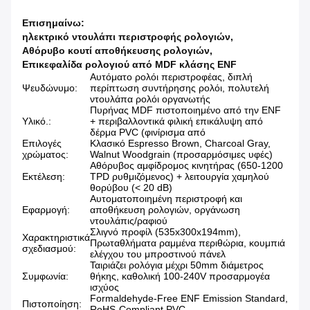
Επισημαίνω:
ηλεκτρικό ντουλάπι περιστροφής ρολογιών
,
Αθόρυβο κουτί αποθήκευσης ρολογιών
,
Επικεφαλίδα ρολογιού από MDF κλάσης ENF
Αυτόματο ρολόι περιστροφέας, διπλή
Ψευδώνυμο:
περίπτωση συντήρησης ρολόι, πολυτελή
ντουλάπα ρολόι οργανωτής
Πυρήνας MDF πιστοποιημένο από την ENF
Υλικό.:
+ περιβαλλοντικά φιλική επικάλυψη από
δέρμα PVC (φινίρισμα από
Επιλογές
Κλασικό Espresso Brown, Charcoal Gray,
χρώματος:
Walnut Woodgrain (προσαρμόσιμες υφές)
Αθόρυβος αμφίδρομος κινητήρας (650-1200
Εκτέλεση:
TPD ρυθμιζόμενος) + λειτουργία χαμηλού
θορύβου (< 20 dB)
Αυτοματοποιημένη περιστροφή και
Εφαρμογή:
αποθήκευση ρολογιών, οργάνωση
ντουλάπις/ραφιού
Σλιγνό προφίλ (535x300x194mm),
Χαρακτηριστικά
Πρωταθλήματα ραμμένα περιθώρια, κουμπιά
σχεδιασμού:
ελέγχου του μπροστινού πάνελ
Ταιριάζει ρολόγια μέχρι 50mm διάμετρος
Συμφωνία:
θήκης, καθολική 100-240V προσαρμογέα
ισχύος
Formaldehyde-Free ENF Emission Standard,
Πιστοποίηση:
RoHS-Compliant PVC