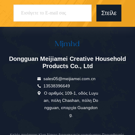
Στείλε
Dongguan Meijiamei Creative Household
Products Co., Ltd
sales05@meijiamei.com.cn
13538396649
Ο αριθμός 109-1, οδός Luyu
an, πόλη Chashan, πόλη Do
ngguan, επαρχία Guangdon
g.
Καλής ποιότητας Κίνα δίσκος διοργανωτών κοσμήματος Προμηθευτής.