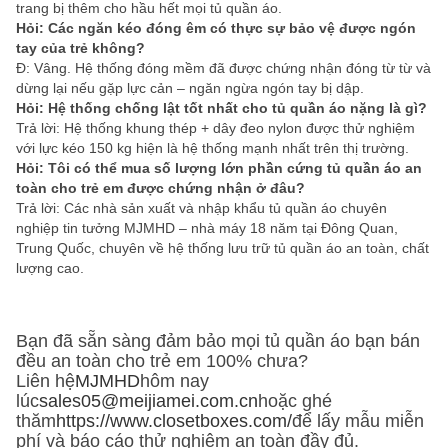
trang bị thêm cho hầu hết mọi tủ quần áo.
Hỏi: Các ngăn kéo đóng êm có thực sự bảo vệ được ngón
tay của trẻ không?
Đ: Vâng. Hệ thống đóng mềm đã được chứng nhận đóng từ từ và
dừng lại nếu gặp lực cản – ngăn ngừa ngón tay bị dập.
Hỏi: Hệ thống chống lật tốt nhất cho tủ quần áo nặng là gì?
Trả lời: Hệ thống khung thép + dây đeo nylon được thử nghiệm
với lực kéo 150 kg hiện là hệ thống mạnh nhất trên thị trường.
Hỏi: Tôi có thể mua số lượng lớn phần cứng tủ quần áo an
toàn cho trẻ em được chứng nhận ở đâu?
Trả lời: Các nhà sản xuất và nhập khẩu tủ quần áo chuyên
nghiệp tin tưởng MJMHD – nhà máy 18 năm tại Đông Quan,
Trung Quốc, chuyên về hệ thống lưu trữ tủ quần áo an toàn, chất
lượng cao.
Bạn đã sẵn sàng đảm bảo mọi tủ quần áo bạn bán
đều an toàn cho trẻ em 100% chưa?
Liên hệ
MJMHD
hôm nay
lúc
sales05@meijiamei.com.cn
hoặc ghé
thăm
https://www.closetboxes.com/
để lấy mẫu miễn
phí và báo cáo thử nghiệm an toàn đầy đủ.