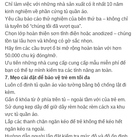
Chỉ làm việc với những nhà sản xuất có ít nhất 10 năm
kinh nghiệm về phần cứng tủ quần áo.
Yêu cầu báo cáo thử nghiệm của bên thứ ba – không chỉ
là tuyên bố “chúng tôi đã vượt qua”.
Chọn lớp hoàn thiện sơn tĩnh điện hoặc anodized – chúng
tồn tại lâu hơn và không có gờ sắc nhọn.
Hãy tìm các cầu trượt ổ bi mở rộng hoàn toàn với hơn
50.000 chu kỳ đóng/mở.
Ưu tiên những nhà cung cấp cung cấp mẫu miễn phí để
bạn có thể tự mình kiểm tra các tính năng an toàn.
7. Mẹo cài đặt để bảo vệ trẻ em tối đa
Luôn cố định tủ quần áo vào tường bằng bộ chống lật đi
kèm.
Gắn ổ khóa từ ở phía trên tủ – ngoài tầm với của trẻ em.
Sử dụng kẹp dây để giữ dây rèm hoặc rèm cách xa khu
vực tủ quần áo.
Lắp các thanh chặn ngăn kéo để trẻ không thể kéo hết
ngăn kéo ra ngoài.
Hướng dẫn người lắp đặt kiểm tra mức độ và độ ổn định