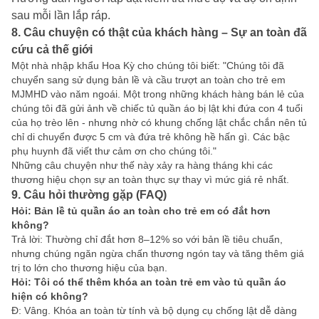
sau mỗi lần lắp ráp.
8. Câu chuyện có thật của khách hàng – Sự an toàn đã
cứu cả thế giới
Một nhà nhập khẩu Hoa Kỳ cho chúng tôi biết: "Chúng tôi đã
chuyển sang sử dụng bản lề và cầu trượt an toàn cho trẻ em
MJMHD vào năm ngoái. Một trong những khách hàng bán lẻ của
chúng tôi đã gửi ảnh về chiếc tủ quần áo bị lật khi đứa con 4 tuổi
của họ trèo lên - nhưng nhờ có khung chống lật chắc chắn nên tủ
chỉ di chuyển được 5 cm và đứa trẻ không hề hấn gì. Các bậc
phụ huynh đã viết thư cảm ơn cho chúng tôi."
Những câu chuyện như thế này xảy ra hàng tháng khi các
thương hiệu chọn sự an toàn thực sự thay vì mức giá rẻ nhất.
9. Câu hỏi thường gặp (FAQ)
Hỏi: Bản lề tủ quần áo an toàn cho trẻ em có đắt hơn
không?
Trả lời: Thường chỉ đắt hơn 8–12% so với bản lề tiêu chuẩn,
nhưng chúng ngăn ngừa chấn thương ngón tay và tăng thêm giá
trị to lớn cho thương hiệu của bạn.
Hỏi: Tôi có thể thêm khóa an toàn trẻ em vào tủ quần áo
hiện có không?
Đ: Vâng. Khóa an toàn từ tính và bộ dụng cụ chống lật dễ dàng