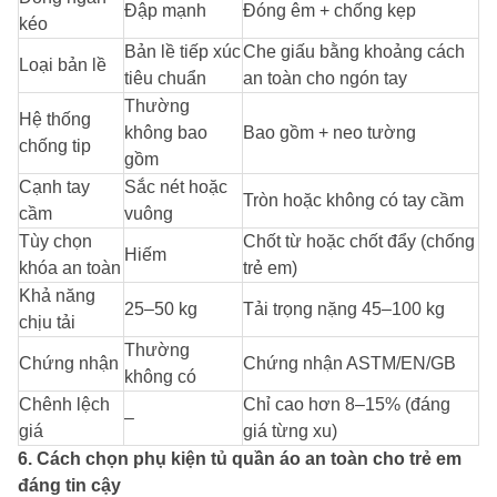
Đập mạnh
Đóng êm + chống kẹp
kéo
Bản lề tiếp xúc
Che giấu bằng khoảng cách
Loại bản lề
tiêu chuẩn
an toàn cho ngón tay
Thường
Hệ thống
không bao
Bao gồm + neo tường
chống tip
gồm
Cạnh tay
Sắc nét hoặc
Tròn hoặc không có tay cầm
cầm
vuông
Tùy chọn
Chốt từ hoặc chốt đẩy (chống
Hiếm
khóa an toàn
trẻ em)
Khả năng
25–50 kg
Tải trọng nặng 45–100 kg
chịu tải
Thường
Chứng nhận
Chứng nhận ASTM/EN/GB
không có
Chênh lệch
Chỉ cao hơn 8–15% (đáng
–
giá
giá từng xu)
6. Cách chọn phụ kiện tủ quần áo an toàn cho trẻ em
đáng tin cậy