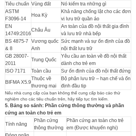
Tiêu chuẩn
Vùng đất
Nó kiểm tra những gì
ASTM
Khả năng chống lật cho các đơn
Hoa Kỳ
F3096-14
vị lưu trữ quần áo
EN
An toàn của đồ nội thất gia đình
Châu Âu
14749:2016
và lưu trữ nhà bếp
BS 4875-7
Vương quốc
Sức mạnh và sự ổn định của đồ
& 8
Anh
nội thất lưu trữ
GB 28007-
Yêu cầu an toàn về đồ nội thất
Trung Quốc
2011
dành cho trẻ em
ISO 7171
Toàn cầu
Sự ổn định của đồ nội thất đứng
Thuộc về
Bộ phận lưu trữ – hạn chế và ổn
BIFMA X5.9
thương mại
định đầu tip
Nếu nhà cung cấp của bạn không thể cung cấp báo cáo thử
nghiệm cho các tiêu chuẩn trên, hãy tiếp tục tìm kiếm.
5. Bảng so sánh: Phần cứng thông thường và phần
cứng an toàn cho trẻ em
Phần cứng
Phần cứng an toàn cho trẻ
Tính năng
thông thường
em (Được khuyến nghị)
Đóng ngăn