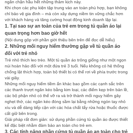
ngăn chặn hầu hết những thảm kịch này.
Khi chọn các phụ kiện tập trung vào an toàn phù hợp, bạn không
chỉ bảo vệ gia đình – mà còn xây dựng niềm tin vững chắc hơn
với khách hàng và tăng cường hoạt động kinh doanh lặp lại.
1. Tại sao sự an toàn của trẻ em trong tủ quần áo lại
quan trọng hơn bao giờ hết
(Nội dung gộp với phần giới thiệu bên trên để đọc dễ hiểu)
2. Những mối nguy hiểm thường gặp về tủ quần áo
đối với trẻ nhỏ
Trẻ nhỏ thích leo trèo. Một tủ quần áo trông giống như một ngọn
núi hoàn hảo đối với một đứa trẻ 3 tuổi. Nếu không có hệ thống
chống lật thích hợp, toàn bộ thiết bị có thể rơi về phía trước trong
vài giây.
Những mối nguy hiểm tiềm ẩn khác bao gồm các cạnh sắc trên
các thanh trượt ngăn kéo bằng kim loại, các điểm kẹp trên bản lề,
các bộ phận nhỏ có thể vỡ ra và trở thành mối nguy hiểm gây
nghẹt thở, các ngăn kéo đóng sầm lại bằng những ngón tay nhỏ
xíu và dễ dàng tiếp cận với các hóa chất tẩy rửa hoặc thuốc được
cất giữ bên trong.
Giải pháp rất đơn giản: sử dụng phần cứng tủ quần áo được thiết
kế đặc biệt nhằm đảm bảo an toàn cho trẻ em.
3. Các tính năng phần cứng tủ quần áo an toàn cho trẻ