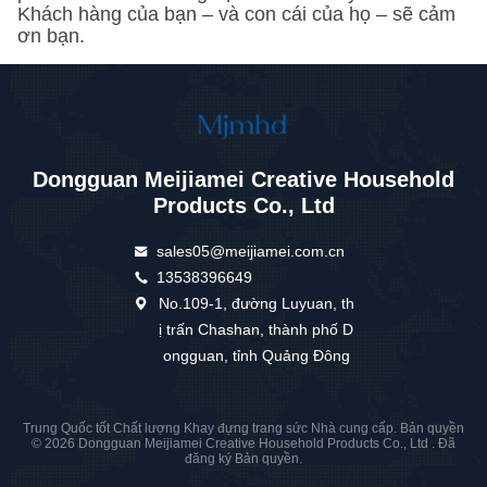
Khách hàng của bạn – và con cái của họ – sẽ cảm
ơn bạn.
Dongguan Meijiamei Creative Household
Products Co., Ltd
sales05@meijiamei.com.cn
13538396649
No.109-1, đường Luyuan, th
ị trấn Chashan, thành phố D
ongguan, tỉnh Quảng Đông
Trung Quốc tốt Chất lượng Khay đựng trang sức Nhà cung cấp. Bản quyền
© 2026 Dongguan Meijiamei Creative Household Products Co., Ltd . Đã
đăng ký Bản quyền.