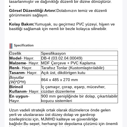
tasarlanmıştır ve dağınıklığı düzenli bir dizine dönüştürür.
Görsel Düzenliliği Artırır:
Dolabınızın temiz ve düzenli
görünmesini sağlayın.
Kolay Bakım:
Yumuşak, su geçirmez PVC yüzeyi, hijyen ve
basitliği sağlamak için nemli bir bezle kolayca silinebilir.
Özellik
Spesifikasyon
Model
- Hayır.
DB-4 (03.02.04.00049)
Malzeme
- Hayır.
MDF Çerçeve + PVC Kaplama
Renk
- Hayır.
Tarafsız Tonlar (Kustomlaştırılabilir)
Tasarım
- Hayır.
Açık üst, dikdörtgen kutu
Boyutlar
864 x 485 x 270 mm
(W)
*
D
*H)
Birincil
İç çamaşır, çorap, eşarp, mücevher,
Kullanım
- Hayır.
cüzdan düzenleme
En uygun
-
900 mm genişliğinde bir dolap, çıkartılabilir
Hayır.
koşucu sistemleri
Uzun vadeli stratejik ortak olarak düzinelerce önde gelen
yerli ve uluslararası üst düzey dolap ve gardırop
özelleştiricisi için, MJMHD kaliteye ve güvenilirliğe
bağlıdır.Bu sepet, herhangi bir depolama çözümü için önemli