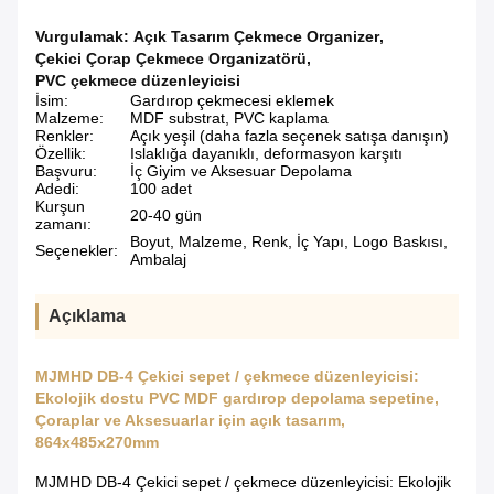
Vurgulamak:
Açık Tasarım Çekmece Organizer
,
Çekici Çorap Çekmece Organizatörü
,
PVC çekmece düzenleyicisi
İsim:
Gardırop çekmecesi eklemek
Malzeme:
MDF substrat, PVC kaplama
Renkler:
Açık yeşil (daha fazla seçenek satışa danışın)
Özellik:
Islaklığa dayanıklı, deformasyon karşıtı
Başvuru:
İç Giyim ve Aksesuar Depolama
Adedi:
100 adet
Kurşun
20-40 gün
zamanı:
Boyut, Malzeme, Renk, İç Yapı, Logo Baskısı,
Seçenekler:
Ambalaj
Açıklama
MJMHD DB-4 Çekici sepet / çekmece düzenleyicisi:
Ekolojik dostu PVC MDF gardırop depolama sepetine,
Çoraplar ve Aksesuarlar için açık tasarım,
864x485x270mm
MJMHD DB-4 Çekici sepet / çekmece düzenleyicisi: Ekolojik