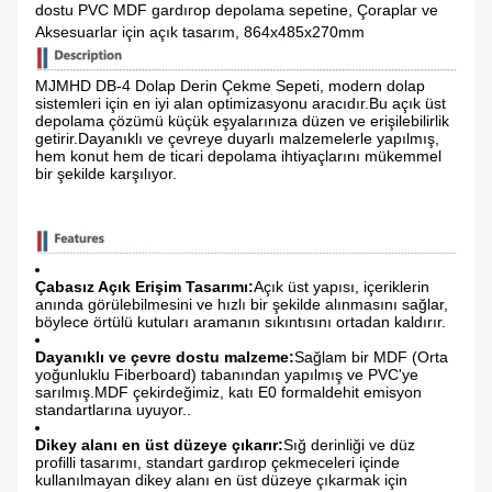
dostu PVC MDF gardırop depolama sepetine, Çoraplar ve
Aksesuarlar için açık tasarım, 864x485x270mm
MJMHD DB-4 Dolap Derin Çekme Sepeti, modern dolap
sistemleri için en iyi alan optimizasyonu aracıdır.Bu açık üst
depolama çözümü küçük eşyalarınıza düzen ve erişilebilirlik
getirir.Dayanıklı ve çevreye duyarlı malzemelerle yapılmış,
hem konut hem de ticari depolama ihtiyaçlarını mükemmel
bir şekilde karşılıyor.
Çabasız Açık Erişim Tasarımı:
Açık üst yapısı, içeriklerin
anında görülebilmesini ve hızlı bir şekilde alınmasını sağlar,
böylece örtülü kutuları aramanın sıkıntısını ortadan kaldırır.
Dayanıklı ve çevre dostu malzeme:
Sağlam bir MDF (Orta
yoğunluklu Fiberboard) tabanından yapılmış ve PVC'ye
sarılmış.MDF çekirdeğimiz, katı E0 formaldehit emisyon
standartlarına uyuyor..
Dikey alanı en üst düzeye çıkarır:
Sığ derinliği ve düz
profilli tasarımı, standart gardırop çekmeceleri içinde
kullanılmayan dikey alanı en üst düzeye çıkarmak için