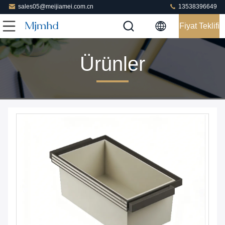
sales05@meijiamei.com.cn
13538396649
Fiyat Teklifi
Ürünler