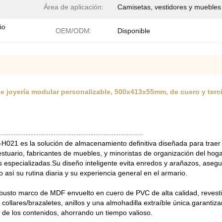
Área de aplicación:
Camisetas, vestidores y muebles
ño
OEM/ODM:
Disponible
joyería modular personalizable, 500x413x55mm, de cuero y terci
021 es la solución de almacenamiento definitiva diseñada para traer
tuario, fabricantes de muebles, y minoristas de organización del hoga
 especializadas.Su diseño inteligente evita enredos y arañazos, asegur
así su rutina diaria y su experiencia general en el armario.
obusto marco de MDF envuelto en cuero de PVC de alta calidad, revest
8 collares/brazaletes, anillos y una almohadilla extraíble única.garantiz
l de los contenidos, ahorrando un tiempo valioso.