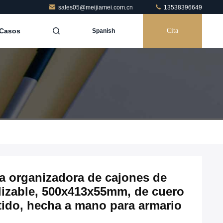
sales05@meijiamei.com.cn
13538396649
Casos
Cita
Spanish
 organizadora de cajones de
lizable, 500x413x55mm, de cuero
tido, hecha a mano para armario