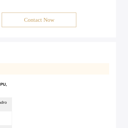
Contact Now
 PU
,
adro