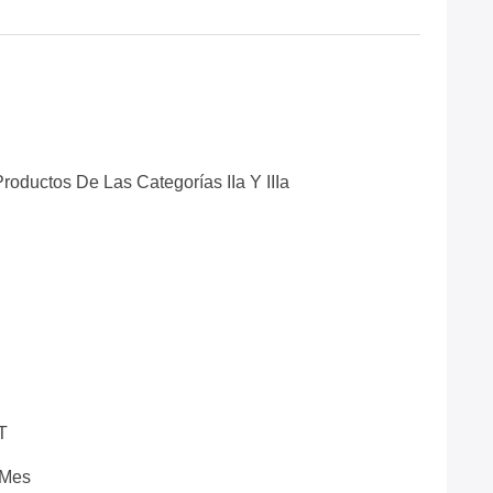
roductos De Las Categorías IIa Y IIIa
/T
 Mes