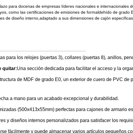
plazo para docenas de empresas líderes nacionales e internacionales d
yos, como las certificaciones de emisiones de formaldehído de grado 
ones de diseño interno,adaptado a sus dimensiones de cajón específicas
as para los relojes (puertas 3), collares (puertas 8), anillos, pe
 quitar:
Una sección dedicada para facilitar el acceso y la orga
ructura de MDF de grado E0, un exterior de cuero de PVC de pr
cha a mano para un acabado excepcional y durabilidad.
izadas (500x413x55mm) perfectas para cajones de armario est
s y diseños internos personalizados para satisfacer los requisi
rse fácilmente y puede almacenar varios artículos pequeños co