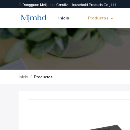
Dongguan Meijiamei Creative Household Products Co., Ltd
Inicio
Productos
Inicio
/
Productos