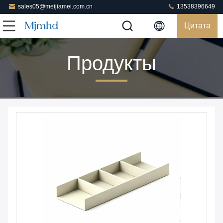
sales05@meijiamei.com.cn
13538396649
Цитата
Продукты