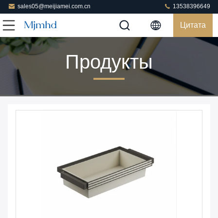
sales05@meijiamei.com.cn
13538396649
Цитата
Продукты