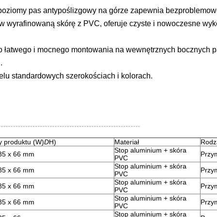
poziomy pas antypoślizgowy na górze zapewnia bezproblemo
 wyrafinowaną skórę z PVC, oferuje czyste i nowoczesne wykoń
o łatwego i mocnego montowania na wewnętrznych bocznych pa
.
lu standardowych szerokościach i kolorach.
 produktu (W)
D
H)
Materiał
Rodza
Stop aluminium + skóra
85 x 66 mm
Przy
PVC
Stop aluminium + skóra
85 x 66 mm
Przy
PVC
Stop aluminium + skóra
85 x 66 mm
Przy
PVC
Stop aluminium + skóra
85 x 66 mm
Przy
PVC
Stop aluminium + skóra