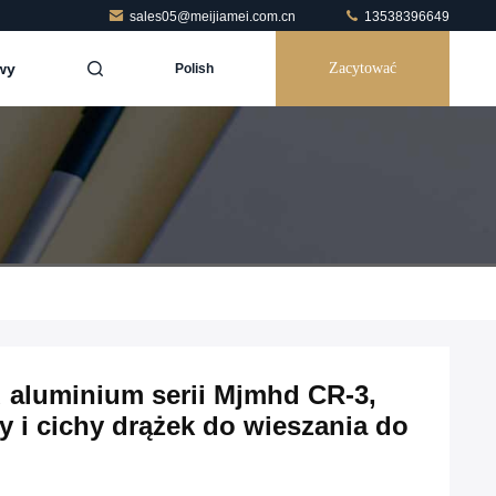
sales05@meijiamei.com.cn
13538396649
wy
Zacytować
Polish
u aluminium serii Mjmhd CR-3,
y i cichy drążek do wieszania do