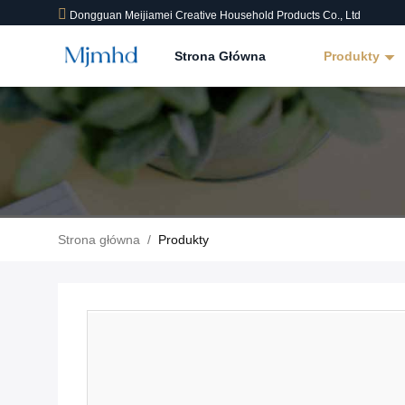
Dongguan Meijiamei Creative Household Products Co., Ltd
Strona Główna
Produkty
Strona główna
/
Produkty