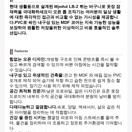
현대 생활용으로 설계된 Mjmhd LB-2 튀는 바구니로 옷장 잠
재력을 극대화하세요이 오픈 톱 조직기는 여러분의 일상 생활
에 대한 즉각적인 접근과 비교할 수 없는 가시성을 제공합니
다.PVC로 싸인 내구성 있는 MDF 코어는 지속 가능한 성능을
보장하여 원활한 저장을위한 이상적이고 비용 효율적인 솔루
션입니다.
힘없는 오픈 디자인:
개방형 구조로 인해 콘텐츠를 즉시 볼 수
있고 빠르게 검색할 수 있으며 바쁜 아침에는 시간을 절약할
수 있습니다.
내구성 있고 위생적인 건축물:
견고 한 MDF 와 매듭 없는 PVC
포개로 제작 되어 습기에 저항 하고 습한 천으로 쉽게 청소 할
수 있으며, 장기간 사용 하기 위해 제작 되었습니다.
공간 최적화 전문가:
낮은 프로파일, 얇은 디자인은 표준 옷장
드로이저 내부의 수직 공간을 극대화하여 분량의 낭비를 방지
합니다.
다재다능하고 깔끔합니다.
속옷, 양말, 액세서리, 샬프 같은 작
은 아이템을 정리하는 데 적합합니다.
건강 을 증진 시키는 것
결정 피로와 아침 스트레스를 줄여 주
며, 물건을 정리하여 더 조용하고 정돈된 주거환경에 기여합니
다.