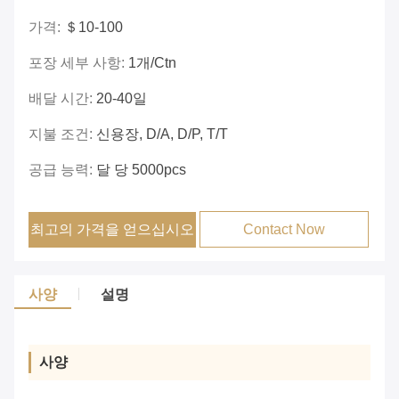
가격:
＄10-100
포장 세부 사항:
1개/ctn
배달 시간:
20-40일
지불 조건:
신용장, D/A, D/P, T/T
공급 능력:
달 당 5000pcs
최고의 가격을 얻으십시오
Contact Now
사양
설명
사양