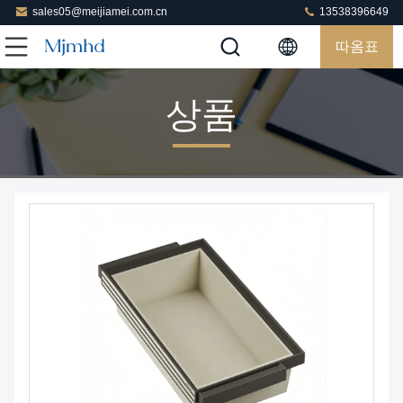
sales05@meijiamei.com.cn
13538396649
따옴표
상품