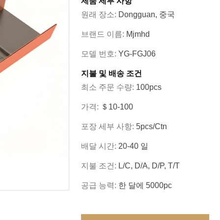
제품 세부 사항
원래 장소:
Dongguan, 중국
브랜드 이름:
Mjmhd
모델 번호:
YG-FGJ06
지불 및 배송 조건
최소 주문 수량:
100pcs
가격:
＄10-100
포장 세부 사항:
5pcs/ctn
배달 시간:
20-40 일
지불 조건:
L/c, D/a, D/p, T/t
공급 능력:
한 달에 5000pc