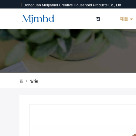
Dongguan Meijiamei Creative Household Products Co., Ltd
집
제품
집
/
상품