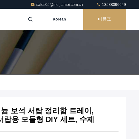
sales05@meijiamei.com.cn
13538396649
따옴표
Korean
루미늄 보석 서랍 정리함 트레이,
및 서랍용 모듈형 DIY 세트, 수제