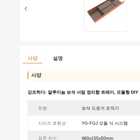
사양
설명
사양
강조하다:
알루미늄 보석 서랍 정리함 트레이
,
모듈형 DIY
유형:
보석 드로거 조직기
시리즈 호환성:
YG-FGJ 모듈 식 시스템
표준 치수:
460x155x50mm