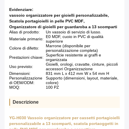
Evidenziare:
vassoio organizzatore per gioielli personalizzabile
,
Scatola portagioielli in pelle PVC MDF
,
Organizzatore di gioielli per guardaroba a 13 scomparti
Alias di prodotto:
Un vassoio di servizio di lusso.
E0 MDF, cuoio in PVC di qualità
Materiale primario:
superiore
Marrone (disponibile per
Colore di difetto:
personalizzazione completa)
Superficie resistente ai graffi e
Prestazioni chiave:
organizzata
Gioielli, orologi, cravatte, cinture, piccoli
Uso previsto:
accessori Organizzazione
Dimensioni:
831 mm L x 412 mm W x 54 mm H
Personalizzazione
Supporto (dimensioni, layout, materiale,
di OEM/ODM:
colore)
MOQ:
100 PZ
Descrizione
YG-H030 Vassoio organizzatore per cassetti portagioielli
personalizzabile a 13 scomparti, scatola portaoggetti in