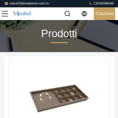
sales05@meijiamei.com.cn
13538396649
Citazione
Prodotti