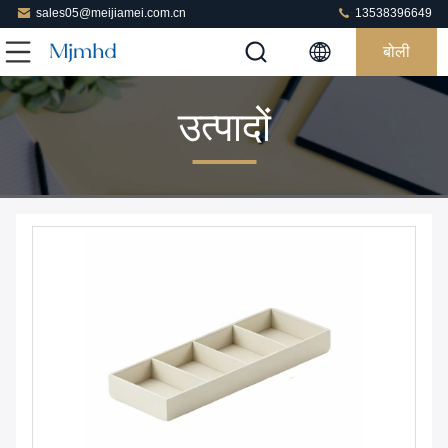
sales05@meijiamei.com.cn
13538396649
बोली
उत्पादों