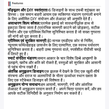
मॉड्यूलर और DIY स्वतंत्रताः
6 डिजाइनों के साथ एफबी श्रृंखला का
हिस्सा। एक समान बाहरी आयाम एक व्यक्तिगत भंडारण प्रणाली बनाने
के लिए असीमित DIY संयोजन और लेआउट की अनुमति देते हैं।
असाधारण शिल्प कौशल:
प्रत्येक इकाई को सावधानीपूर्वक हाथ से
इकट्ठा किया जाता है (प्रारंभिक सामग्री काटने को छोड़कर), सटीक
निर्माण और एक प्रीमियम फिनिश सुनिश्चित करता है जो सख्त गुणवत्ता
की मांगों को पूरा करता है।
प्रीमियम एवं सुरक्षित सामग्री:
ई0 मानक एमडीएफ कोर से निर्मित,
न्यूनतम फॉर्मल्डेहाइड उत्सर्जन के लिए प्रमाणित, एक स्वस्थ पर्यावरण
सुनिश्चित करता है। बाहरी उच्च गुणवत्ता वाले, स्पर्शशील पीवीसी चमड़े
में लिपटे हुए है।
स्मार्ट संगठित भंडारणः
समान आकार के चार विशेष डिब्बे आभूषणों के
उलझने, खरोंच और क्षति को रोकते हैं, वस्तुओं को सुरक्षित और आसानी
से पहुंच योग्य रखते हैं।
अंतरिक्ष अनुकूलन डिजाइनः
एक झलक में देखने के लिए एक खुली-शीर्ष
संरचना और दराज या अलमारियों के भीतर ऊर्ध्वाधर स्थान दक्षता के
लिए एक स्टैकेबल डिजाइन की विशेषता है।
अनुकूलन योग्य समाधानः
हम आयामों, सामग्री, रंगों और आंतरिक
लेआउट में अनुकूलन प्रदान करते हैं। अपने चित्र प्रदान करें, और हम
आपके सटीक विनिर्देशों के अनुसार निर्माण कर सकते हैं।