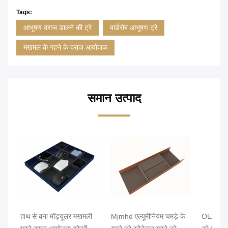
Tags:
आभूषण दराज डालने की ट्रे
वार्डरोब आभूषण ट्रे
मखमल के गहने के दराज आयोजक
समान उत्पाद
हाथ से बना मॉड्यूलर मखमली
Mjmhd एल्यूमीनियम चमड़े के
OEM हल्