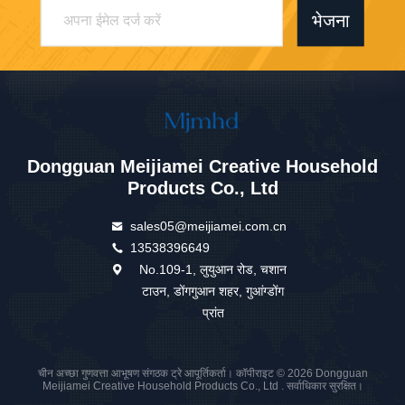
भेजना
Dongguan Meijiamei Creative Household
Products Co., Ltd
sales05@meijiamei.com.cn
13538396649
No.109-1, लुयुआन रोड, चशान
टाउन, डोंगगुआन शहर, गुआंग्डोंग
प्रांत
चीन अच्छा गुणवत्ता आभूषण संगठक ट्रे आपूर्तिकर्ता। कॉपीराइट © 2026 Dongguan
Meijiamei Creative Household Products Co., Ltd . सर्वाधिकार सुरक्षित।