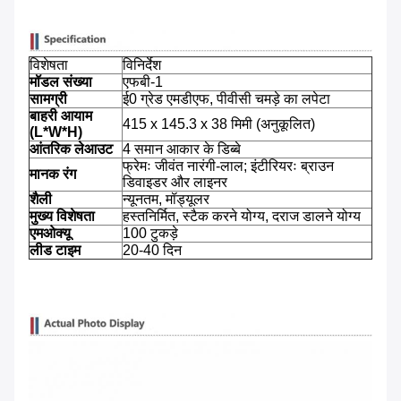
विशेषता
विनिर्देश
मॉडल संख्या
एफबी-1
सामग्री
ई0 ग्रेड एमडीएफ, पीवीसी चमड़े का लपेटा
बाहरी आयाम
415 x 145.3 x 38 मिमी (अनुकूलित)
(L*W*H)
आंतरिक लेआउट
4 समान आकार के डिब्बे
फ्रेमः जीवंत नारंगी-लाल; इंटीरियरः ब्राउन
मानक रंग
डिवाइडर और लाइनर
शैली
न्यूनतम, मॉड्यूलर
मुख्य विशेषता
हस्तनिर्मित, स्टैक करने योग्य, दराज डालने योग्य
एमओक्यू
100 टुकड़े
लीड टाइम
20-40 दिन