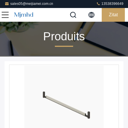
sales05@meijiamei.com.cn
13538396649
Zitat
Produits