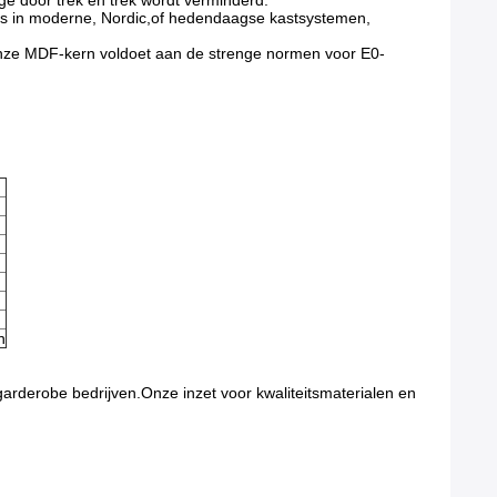
ge door trek en trek wordt verminderd.
oos in moderne, Nordic,of hedendaagse kastsystemen,
Onze MDF-kern voldoet aan de strenge normen voor E0-
n
arderobe bedrijven.Onze inzet voor kwaliteitsmaterialen en