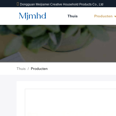
Dongguan Meijiamei Creative Household Products Co., Ltd
Thuis
Producten
Thuis
/
Producten