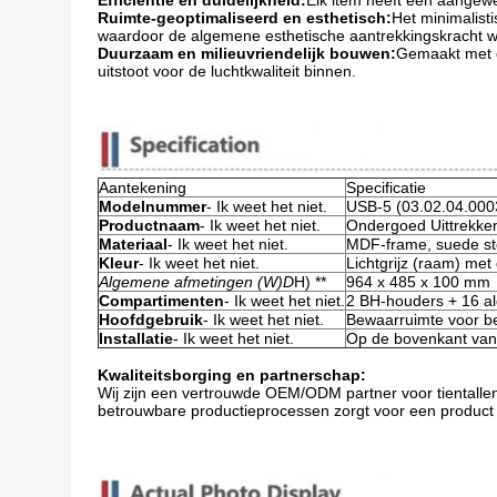
Efficiëntie en duidelijkheid:
Elk item heeft een aangewe
Ruimte-geoptimaliseerd en esthetisch:
Het minimalist
waardoor de algemene esthetische aantrekkingskracht w
Duurzaam en milieuvriendelijk bouwen:
Gemaakt met e
uitstoot voor de luchtkwaliteit binnen.
Aantekening
Specificatie
Modelnummer
- Ik weet het niet.
USB-5 (03.02.04.000
Productnaam
- Ik weet het niet.
Ondergoed Uittrekken
Materiaal
- Ik weet het niet.
MDF-frame, suede st
Kleur
- Ik weet het niet.
Lichtgrijz (raam) met
Algemene afmetingen (W)
D
H) **
964 x 485 x 100 mm
Compartimenten
- Ik weet het niet.
2 BH-houders + 16 a
Hoofdgebruik
- Ik weet het niet.
Bewaarruimte voor be
Installatie
- Ik weet het niet.
Op de bovenkant van 
Kwaliteitsborging en partnerschap:
Wij zijn een vertrouwde OEM/ODM partner voor tientalle
betrouwbare productieprocessen zorgt voor een product 