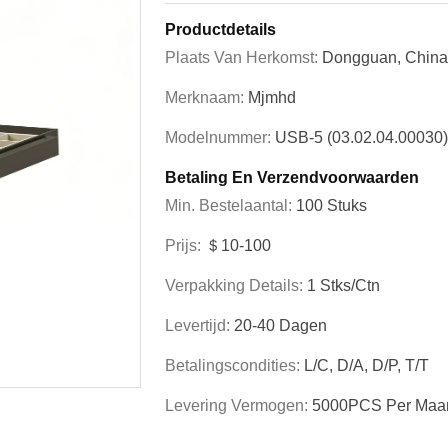
Productdetails
Plaats Van Herkomst:
Dongguan, China
Merknaam:
Mjmhd
Modelnummer:
USB-5 (03.02.04.00030)
Betaling En Verzendvoorwaarden
Min. Bestelaantal:
100 Stuks
Prijs:
＄10-100
Verpakking Details:
1 Stks/ctn
Levertijd:
20-40 Dagen
Betalingscondities:
L/C, D/A, D/P, T/T
Levering Vermogen:
5000PCS Per Maa