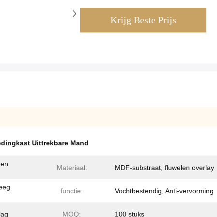
Krijg Beste Prijs
edingkast Uittrekbare Mand
 en
Materiaal:
MDF-substraat, fluwelen overlay
leeg
functie:
Vochtbestendig, Anti-vervorming
lag
MOQ:
100 stuks