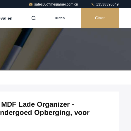
sales05@meijiamei.com.cn
13538396649
vallen
Citaat
Dutch
 MDF Lade Organizer -
ndergoed Opberging, voor