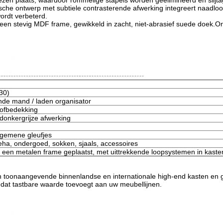
zen plaats, waardoor rommelige stapels worden geëlimineerd en slijta
ische ontwerp met subtiele contrasterende afwerking integreert naadl
ordt verbeterd.
en stevig MDF frame, gewikkeld in zacht, niet-abrasief suede doek.
30)
de mand / laden organisator
ofbedekking
 donkergrijze afwerking
lgemene gleufjes
ha, ondergoed, sokken, sjaals, accessoires
een metalen frame geplaatst, met uittrekkende loopsystemen in kaste
n toonaangevende binnenlandse en internationale high-end kasten en g
dat tastbare waarde toevoegt aan uw meubellijnen.