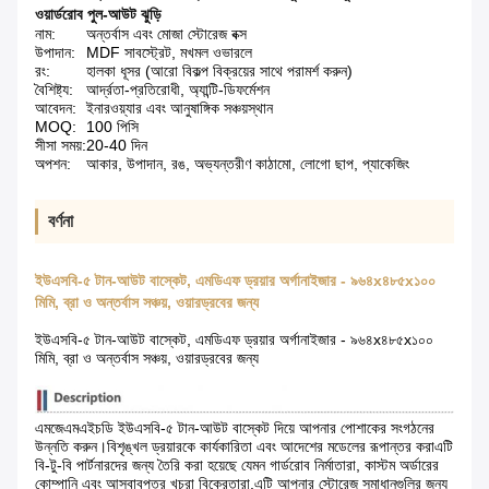
ওয়ার্ডরোব পুল-আউট ঝুড়ি
নাম:
অন্তর্বাস এবং মোজা স্টোরেজ বক্স
উপাদান:
MDF সাবস্ট্রেট, মখমল ওভারলে
রং:
হালকা ধূসর (আরো বিকল্প বিক্রয়ের সাথে পরামর্শ করুন)
বৈশিষ্ট্য:
আর্দ্রতা-প্রতিরোধী, অ্যান্টি-ডিফর্মেশন
আবেদন:
ইনারওয়্যার এবং আনুষাঙ্গিক সঞ্চয়স্থান
MOQ:
100 পিসি
সীসা সময়:
20-40 দিন
অপশন:
আকার, উপাদান, রঙ, অভ্যন্তরীণ কাঠামো, লোগো ছাপ, প্যাকেজিং
বর্ণনা
ইউএসবি-৫ টান-আউট বাস্কেট, এমডিএফ ড্রয়ার অর্গানাইজার - ৯৬৪x৪৮৫x১০০
মিমি, ব্রা ও অন্তর্বাস সঞ্চয়, ওয়ারড্রবের জন্য
ইউএসবি-৫ টান-আউট বাস্কেট, এমডিএফ ড্রয়ার অর্গানাইজার - ৯৬৪x৪৮৫x১০০
মিমি, ব্রা ও অন্তর্বাস সঞ্চয়, ওয়ারড্রবের জন্য
এমজেএমএইচডি ইউএসবি-৫ টান-আউট বাস্কেট দিয়ে আপনার পোশাকের সংগঠনের
উন্নতি করুন।বিশৃঙ্খল ড্রয়ারকে কার্যকারিতা এবং আদেশের মডেলের রূপান্তর করাএটি
বি-টু-বি পার্টনারদের জন্য তৈরি করা হয়েছে যেমন গার্ডরোব নির্মাতারা, কাস্টম অর্ডারের
কোম্পানি এবং আসবাবপত্র খুচরা বিক্রেতারা,এটি আপনার স্টোরেজ সমাধানগুলির জন্য