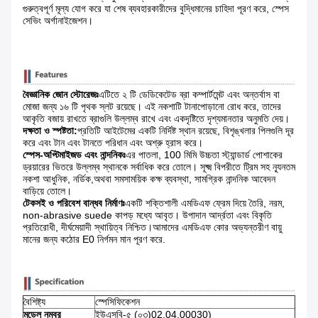
গুরুত্বপূর্ণ মূল্য যোগ করে যা শেষ ব্যবহারকারীদের বুদ্ধিমানের চাহিদা পূরণ করে, স্পেস
সেভিং অর্গানাইজেশন।
বৈজ্ঞানিক জোন স্টোরেজঃ
এটিতে ২ টি ডেডিকেটেড ব্রা কম্পার্টমেন্ট এবং অন্তর্বাস বা
মোজা জন্য ১৬ টি পৃথক স্লট রয়েছে। এই নকশাটি টানাপোড়ানো রোধ করে, তাদের
আকৃতি বজায় রাখতে ব্রাগুলি উল্লম্ব রাখে এবং একদৃষ্টিতে দৃশ্যমানতার অনুমতি দেয়।
দক্ষতা ও স্পষ্টতা:
প্রতিটি আইটেমের একটি নির্দিষ্ট স্থান রয়েছে, বিশৃঙ্খলার পিলগুলি দূর
করে এবং টান এবং টানতে পরিধান এবং অশ্রু হ্রাস করে।
স্পেস-অপ্টিমাইজড এবং নান্দনিকঃ
এর পাতলা, 100 মিমি উচ্চতা স্ট্যান্ডার্ড পোশাকের
ড্রয়ারের ভিতরে উল্লম্ব স্থানকে সর্বাধিক করে তোলে। সূক্ষ্ম বিপরীতে ট্রিম সহ ন্যূনতম
নকশা আধুনিক, নর্ডিক,অথবা সমসাময়িক কক্ষ ব্যবস্থা, সামগ্রিক নান্দনিক আবেদন
বাড়িয়ে তোলে।
টেকসই ও পরিবেশ বান্ধব নির্মাণঃ
একটি শক্তিশালী এমডিএফ ফ্রেম দিয়ে তৈরি, নরম,
non-abrasive suede কাপড় মধ্যে আবৃত। উপাদান আর্দ্রতা এবং বিকৃতি
প্রতিরোধী, দীর্ঘমেয়াদী স্থায়িত্ব নিশ্চিত।আমাদের এমডিএফ কোর অভ্যন্তরীণ বায়ু
মানের জন্য কঠোর E0 নির্গমন মান পূরণ করে.
বৈশিষ্ট্য
স্পেসিফিকেশন
মডেল নম্বর
ইউএসবি-৫ (০৩)02.04.00030)