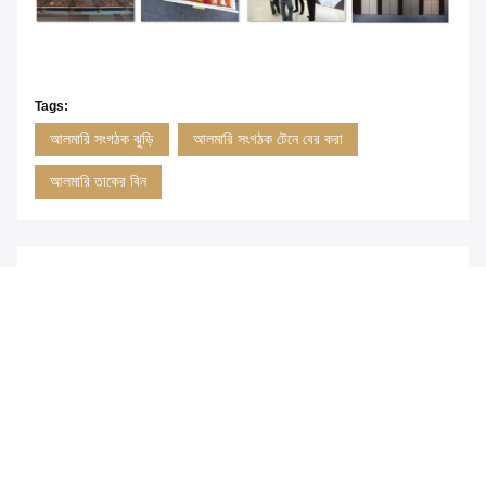
Tags:
আলমারি সংগঠক ঝুড়ি
আলমারি সংগঠক টেনে বের করা
আলমারি তাকের বিন
অনুরূপ পণ্য