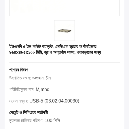
ইউএসবি-৫ টান-আউট বাস্কেট, এমডিএফ ড্রয়ার অর্গানাইজার -
৯৬৪x৪৮৫x১০০ মিমি, ব্রা ও অন্তর্বাস সঞ্চয়, ওয়ারড্রবের জন্য
পণ্যের বিবরণ
উৎপত্তি স্থল:
ডংগুয়ান, চীন
পরিচিতিমুলক নাম:
Mjmhd
মডেল নম্বার:
USB-5 (03.02.04.00030)
পেমেন্ট ও শিপিংয়ের শর্তাবলী
ন্যূনতম চাহিদার পরিমাণ:
100 পিসি