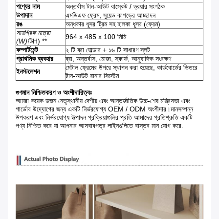
পণ্যের নাম
অন্তর্বাস টান-আউট বাস্কেট / ড্রয়ার সংগঠক
উপাদান
এমডিএফ ফ্রেম, সুয়েড কাপড়ের আচ্ছাদন
রঙ
অন্ধকার ধূসর ট্রিম সহ হালকা ধূসর (ফ্রেম)
সামগ্রিক মাত্রা
964 x 485 x 100 মিমি
(W)
ডি
H) **
কম্পার্টমেন্ট
২ টি ব্রা হোল্ডার + ১৬ টি সাধারণ স্লট
প্রাথমিক ব্যবহার
ব্রা, অন্তর্বাস, মোজা, স্কার্ফ, আনুষাঙ্গিক সংরক্ষণ
মেটাল ফ্রেমের উপরে স্থাপন করা হয়েছে, কার্ডবোর্ডের ভিতরে
ইনস্টলেশন
টান-আউট রানার সিস্টেম
গুণমান নিশ্চিতকরণ ও অংশীদারিত্বঃ
আমরা কয়েক ডজন নেতৃস্থানীয় দেশীয় এবং আন্তর্জাতিক উচ্চ-শেষ মন্ত্রিসভা এবং
গার্ডোব উদ্যোগের জন্য একটি নির্ভরযোগ্য OEM / ODM অংশীদার।মানসম্পন্ন
উপকরণ এবং নির্ভরযোগ্য উত্পাদন প্রক্রিয়াগুলির প্রতি আমাদের প্রতিশ্রুতি একটি
পণ্য নিশ্চিত করে যা আপনার আসবাবপত্র লাইনগুলিতে বাস্তব মান যোগ করে.