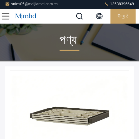
sales05@meijiamei.com.cn
13538396649
উদ্ধৃতি
পণ্য