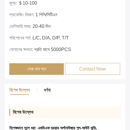
মূল্য:
＄10-100
প্যাকেজিং বিবরণ:
1 পিসি/সিটিএন
ডেলিভারি সময়:
20-40 দিন
পরিশোধের শর্ত:
L/C, D/A, D/P, T/T
যোগানের ক্ষমতা:
প্রতি মাসে 5000PCS
সেরা দাম পান
Contact Now
বিশেষ উল্লেখ
বর্ণনা
বিশেষ উল্লেখ
বিশেষভাবে তুলে ধরা:
এমডিএফ ড্রয়ার অর্গানাইজার পুল-আউট ঝুড়ি
,