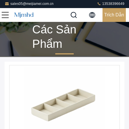
sales05@meijiamei.com.cn
13538396649
Trích Dẫn
Các Sản
Phẩm