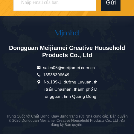
Gửi
Dongguan Meijiamei Creative Household
Products Co., Ltd
sales05@meijiamei.com.cn
13538396649
No.109-1, đường Luyuan, th
ị trấn Chashan, thành phố D
ongguan, tỉnh Quảng Đông
Trung Quốc tốt Chất lượng Khay đựng trang sức Nhà cung cấp. Bản quyền
© 2026 Dongguan Meijiamei Creative Household Products Co., Ltd . Đã
đăng ký Bản quyền.