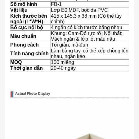
Số mô hình
FB-1
Vật liệu
Lớp E0 MDF, bọc da PVC
Kích thước bên
415 x 145,3 x 38 mm (Có thể tùy
ngoài (L*W*H)
chỉnh)
Bố cục nội bộ
4 ngăn có kích thước bằng nhau
Khung: Cam-Đỏ rực rỡ; Nội thất:
Màu chuẩn
Vách ngăn & lớp lót màu nâu
Phong cách
Tối giản, mô-đun
Làm bằng tay, có thể xếp chồng lên
Tính năng chính
nhau, ngăn kéo
MOQ
100 miếng
Thời gian dẫn
20-40 ngày