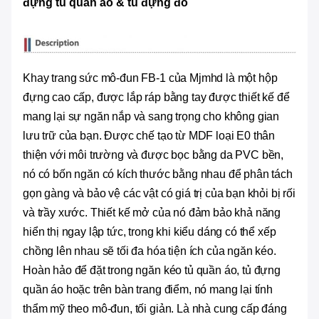
đựng tủ quần áo & tủ đựng đồ
Khay trang sức mô-đun FB-1 của Mjmhd là một hộp
đựng cao cấp, được lắp ráp bằng tay được thiết kế để
mang lại sự ngăn nắp và sang trọng cho không gian
lưu trữ của bạn. Được chế tạo từ MDF loại E0 thân
thiện với môi trường và được bọc bằng da PVC bền,
nó có bốn ngăn có kích thước bằng nhau để phân tách
gọn gàng và bảo vệ các vật có giá trị của bạn khỏi bị rối
và trầy xước. Thiết kế mở của nó đảm bảo khả năng
hiển thị ngay lập tức, trong khi kiểu dáng có thể xếp
chồng lên nhau sẽ tối đa hóa tiện ích của ngăn kéo.
Hoàn hảo để đặt trong ngăn kéo tủ quần áo, tủ đựng
quần áo hoặc trên bàn trang điểm, nó mang lại tính
thẩm mỹ theo mô-đun, tối giản. Là nhà cung cấp đáng