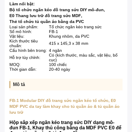
Làm nổi bật:
Bộ tổ chức ngăn kéo đồ trang sức DIY mô-đun
,
E0 Thang lưu trữ đồ trang sức MDF
,
Thẻ tổ chức tủ quần áo bằng da PVC
Loại sản phẩm:
Tổ chức ngăn kéo trang sức
Số mô hình:
FB-1
Vật liệu:
Khung nhôm, da PVC
Kích thước tiêu
415 x 145,3 x 38 mm
chuẩn:
Cấu hình bên trong:
4 ngăn
Có (kích thước, màu sắc, vật liệu, bố
Hỗ trợ tùy chỉnh:
cục)
MOQ:
100 chiếc
Thời gian dẫn:
20-40 ngày
Mô tả
FB-1 Modular DIY đồ trang sức ngăn kéo tổ chức, E0
MDF PVC da tay làm khay cho tủ quần áo & tủ quần áo
lưu trữ
Hộp sắp xếp ngăn kéo trang sức DIY dạng mô-
đun FB-1, Khay thủ công bằng da MDF PVC E0 để