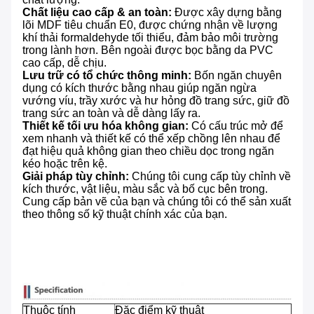
Chất liệu cao cấp & an toàn:
​ Được xây dựng bằng
lõi MDF tiêu chuẩn E0, được chứng nhận về lượng
khí thải formaldehyde tối thiểu, đảm bảo môi trường
trong lành hơn. Bên ngoài được bọc bằng da PVC
cao cấp, dễ chịu.
Lưu trữ có tổ chức thông minh:
​ Bốn ngăn chuyên
dụng có kích thước bằng nhau giúp ngăn ngừa
vướng víu, trầy xước và hư hỏng đồ trang sức, giữ đồ
trang sức an toàn và dễ dàng lấy ra.
Thiết kế tối ưu hóa không gian:
​ Có cấu trúc mở để
xem nhanh và thiết kế có thể xếp chồng lên nhau để
đạt hiệu quả không gian theo chiều dọc trong ngăn
kéo hoặc trên kệ.
Giải pháp tùy chỉnh:
​ Chúng tôi cung cấp tùy chỉnh về
kích thước, vật liệu, màu sắc và bố cục bên trong.
Cung cấp bản vẽ của bạn và chúng tôi có thể sản xuất
theo thông số kỹ thuật chính xác của bạn.
Thuộc tính
Đặc điểm kỹ thuật