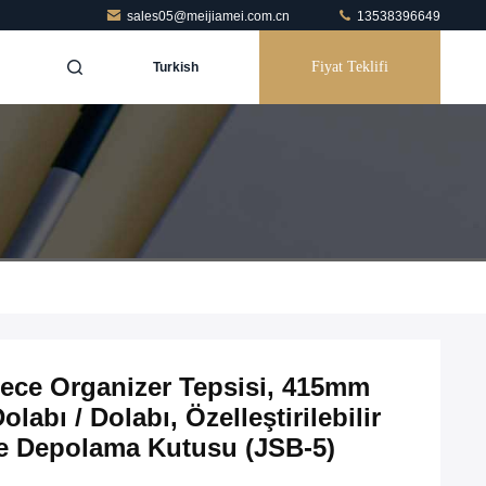
sales05@meijiamei.com.cn
13538396649
Fiyat Teklifi
Turkish
ce Organizer Tepsisi, 415mm
abı / Dolabı, Özelleştirilebilir
e Depolama Kutusu (JSB-5)