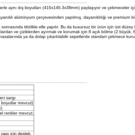
ilerle aynı dış boyutları (415x145.3x38mm) paylaşıyor ve çekmeceler i
yanıklı alüminyum çerçevesinden yapılmış, dayanıklılığı ve premium bi
onrasında titizlikle elle yapılır. Bu da kusursuz bir ürün için üst düzey b
klardan ve çiziklerden ayırmak ve korumak için 8 açık bölme (2 büyük, 
salarında ya da dolap çıkartılabilir sepetlerde standart çekmece kurul
ri sargı
 boyutlar mevcut)
k)
el renkler mevcut.
yapı için destek.