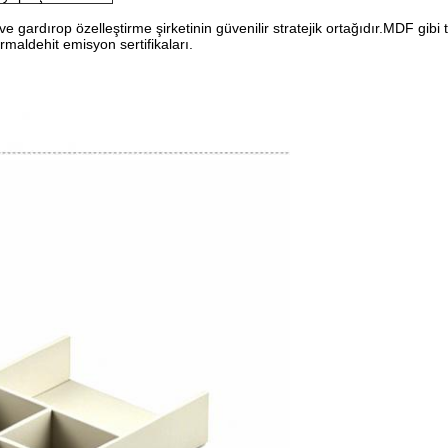
e gardırop özelleştirme şirketinin güvenilir stratejik ortağıdır.MDF gib
ormaldehit emisyon sertifikaları.