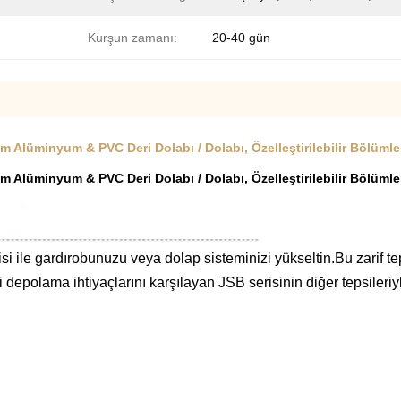
Kurşun zamanı:
20-40 gün
Alüminyum & PVC Deri Dolabı / Dolabı, Özelleştirilebilir Bölüm
Alüminyum & PVC Deri Dolabı / Dolabı, Özelleştirilebilir Bölüm
ile gardırobunuzu veya dolap sisteminizi yükseltin.Bu zarif t
şitli depolama ihtiyaçlarını karşılayan JSB serisinin diğer tepsile