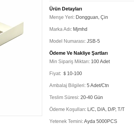
Ürün Detayları
Menşe Yeri:
Dongguan, Çin
Marka Adı:
Mjmhd
Model Numarası:
JSB-5
Ödeme Ve Nakliye Şartları
Min Sipariş Miktarı:
100 Adet
Fiyat:
＄10-100
Ambalaj Bilgileri:
5 Adet/ctn
Teslim Süresi:
20-40 Gün
Ödeme Koşulları:
L/C, D/A, D/P, T/T
Yetenek Temini:
Ayda 5000PCS