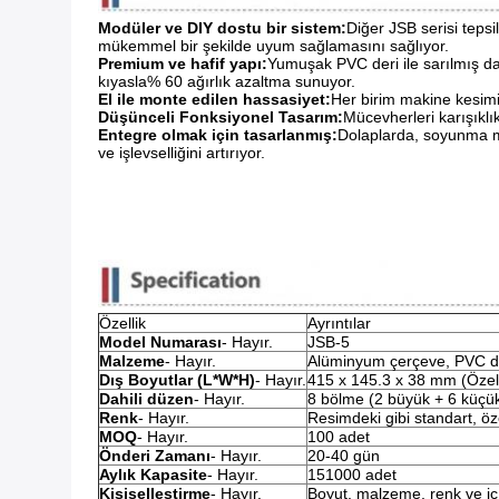
Modüler ve DIY dostu bir sistem:
Diğer JSB serisi teps
mükemmel bir şekilde uyum sağlamasını sağlıyor.
Premium ve hafif yapı:
Yumuşak PVC deri ile sarılmış da
kıyasla% 60 ağırlık azaltma sunuyor.
El ile monte edilen hassasiyet:
Her birim makine kesimi s
Düşünceli Fonksiyonel Tasarım:
Mücevherleri karışıklı
Entegre olmak için tasarlanmış:
Dolaplarda, soyunma ma
ve işlevselliğini artırıyor.
Özellik
Ayrıntılar
Model Numarası
- Hayır.
JSB-5
Malzeme
- Hayır.
Alüminyum çerçeve, PVC de
Dış Boyutlar (L*W*H)
- Hayır.
415 x 145.3 x 38 mm (Özel
Dahili düzen
- Hayır.
8 bölme (2 büyük + 6 küçü
Renk
- Hayır.
Resimdeki gibi standart, öz
MOQ
- Hayır.
100 adet
Önderi Zamanı
- Hayır.
20-40 gün
Aylık Kapasite
- Hayır.
151000 adet
Kişiselleştirme
- Hayır.
Boyut, malzeme, renk ve iç 