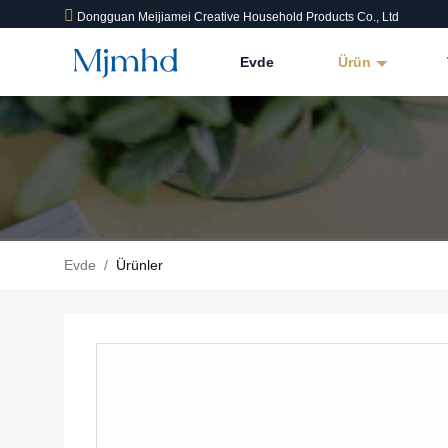
Dongguan Meijiamei Creative Household Products Co., Ltd
Evde
Ürün
Evde
/
Ürünler