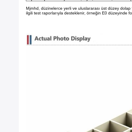
Mjmhd, düzinelerce yerli ve uluslararası üst düzey dolap v
ilgili test raporlarıyla desteklenir, örneğin E0 düzeyinde f