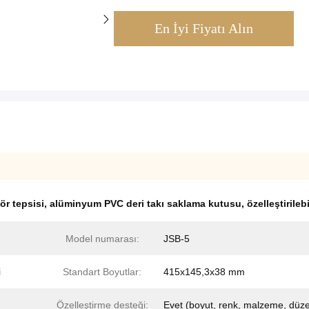
En İyi Fiyatı Alın
r tepsisi
,
alüminyum PVC deri takı saklama kutusu
,
özelleştirileb
Model numarası:
JSB-5
i
Standart Boyutlar:
415x145,3x38 mm
Özelleştirme desteği:
Evet (boyut, renk, malzeme, düz