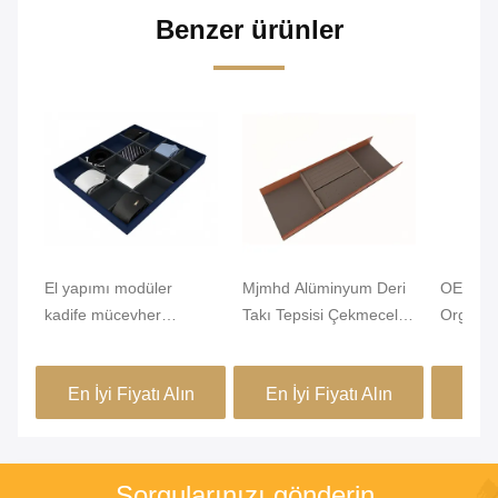
Benzer ürünler
El yapımı modüler
Mjmhd Alüminyum Deri
OEM Haf
kadife mücevher
Takı Tepsisi Çekmeceler
Organize
çekmece düzenleyici
İçin İstiflenebilir Takı
Alüminy
dolap çekmece ekle
Tepsileri El Yapımı
460x15
En İyi Fiyatı Alın
En İyi Fiyatı Alın
En İ
Sorgularınızı gönderin.