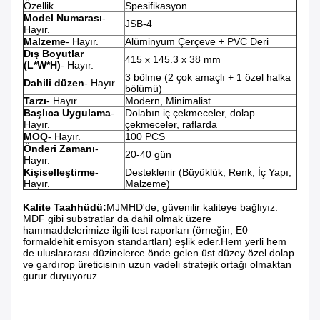
Özellik
Spesifikasyon
Model Numarası
-
JSB-4
Hayır.
Malzeme
- Hayır.
Alüminyum Çerçeve + PVC Deri
Dış Boyutlar
415 x 145.3 x 38 mm
(L*W*H)
- Hayır.
3 bölme (2 çok amaçlı + 1 özel halka
Dahili düzen
- Hayır.
bölümü)
Tarzı
- Hayır.
Modern, Minimalist
Başlıca Uygulama
-
Dolabın iç çekmeceler, dolap
Hayır.
çekmeceler, raflarda
MOQ
- Hayır.
100 PCS
Önderi Zamanı
-
20-40 gün
Hayır.
Kişiselleştirme
-
Desteklenir (Büyüklük, Renk, İç Yapı,
Hayır.
Malzeme)
Kalite Taahhüdü:
MJMHD'de, güvenilir kaliteye bağlıyız.
MDF gibi substratlar da dahil olmak üzere
hammaddelerimize ilgili test raporları (örneğin, E0
formaldehit emisyon standartları) eşlik eder.Hem yerli hem
de uluslararası düzinelerce önde gelen üst düzey özel dolap
ve gardırop üreticisinin uzun vadeli stratejik ortağı olmaktan
gurur duyuyoruz..