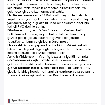
Modüler ve DIY dostu:
JSB Serisinin bir parçası. Tekdüze
dış boyutlar, tamamen özelleştirilmiş bir depolama düzeni
için birden fazla tepsinin serbestçe birleştirilmesini ve
çekmece içinde düzenlenmesini sağlar.
Üstün malzeme ve hafif:
Kalıcı alüminyum levhalardan
yapılmış çerçeve, geleneksel ahşap düzenleyicilere kıyasla
yaklaşık% 60 ağırlığı azaltır, ince bir dokunma hissi için
kaliteli PVC deri ile sarılır.
Düşünceli bir çok bölümlü tasarım:
Merkezi bölüm
halkalara adanırken, iki yan bölme bilezik, kravat veya
gözlük gibi çeşitli aksesuarları güvenli bir şekilde
tutar.Kavramların ve çiziklerin önlenmesi.
Hassaslık için el yapımı:
Her bir birim, yüksek kaliteli
bitirme ve dayanıklılığı sağlamak için malzemelerin makine
kesimi sonrası elle titizlikle monte edilir.
Açık & Yüklenebilir Yapı:
Açık tasarım içeriğin anında
görülebilmesini sağlar. Yüklenebilir tasarım, daha derin
çekmecelerde dikey alan kullanımını en üst düzeye çıkarır.
Şık ve Modern Estetik:
Minimalist metal aksanları temiz
çizgilerle birleştirerek, herhangi bir gardırop veya soyunma
masası içini zenginleştiren modüler bir estetik sunar.