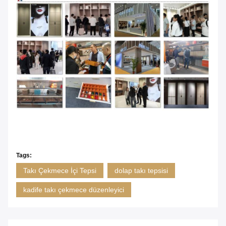
Tags:
Takı Çekmece İçi Tepsi
dolap takı tepsisi
kadife takı çekmece düzenleyici