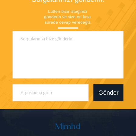
Lütfen bize isteğinizi 
gönderin ve size en kısa 
sürede cevap vereceğiz.
Gönder