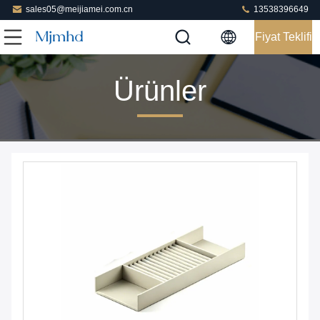
sales05@meijiamei.com.cn
13538396649
Fiyat Teklifi
Ürünler