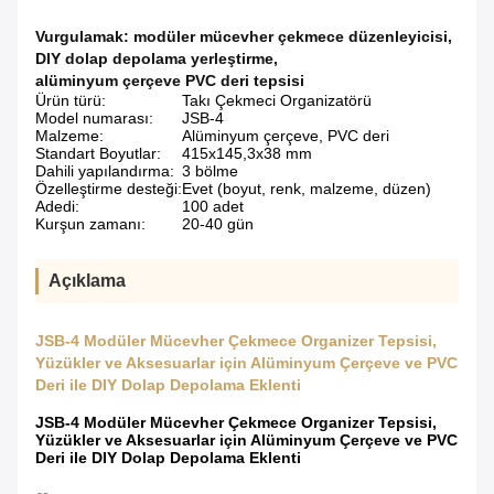
Vurgulamak:
modüler mücevher çekmece düzenleyicisi
,
DIY dolap depolama yerleştirme
,
alüminyum çerçeve PVC deri tepsisi
Ürün türü:
Takı Çekmeci Organizatörü
Model numarası:
JSB-4
Malzeme:
Alüminyum çerçeve, PVC deri
Standart Boyutlar:
415x145,3x38 mm
Dahili yapılandırma:
3 bölme
Özelleştirme desteği:
Evet (boyut, renk, malzeme, düzen)
Adedi:
100 adet
Kurşun zamanı:
20-40 gün
Açıklama
JSB-4 Modüler Mücevher Çekmece Organizer Tepsisi,
Yüzükler ve Aksesuarlar için Alüminyum Çerçeve ve PVC
Deri ile DIY Dolap Depolama Eklenti
JSB-4 Modüler Mücevher Çekmece Organizer Tepsisi,
Yüzükler ve Aksesuarlar için Alüminyum Çerçeve ve PVC
Deri ile DIY Dolap Depolama Eklenti