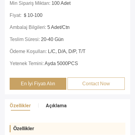
Min Sipariş Miktarı:
100 Adet
Fiyat:
＄10-100
Ambalaj Bilgileri:
5 Adet/ctn
Teslim Süresi:
20-40 Gün
Ödeme Koşulları:
L/C, D/A, D/P, T/T
Yetenek Temini:
Ayda 5000PCS
En İyi Fiyatı Alın
Contact Now
Özellikler
Açıklama
Özellikler