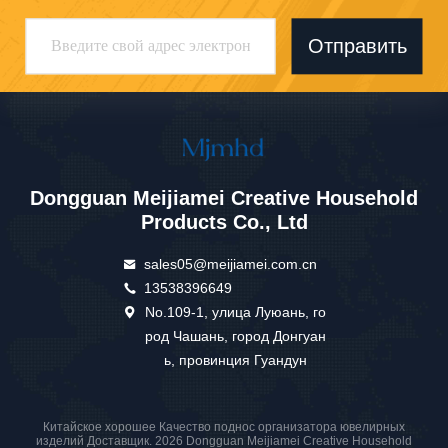
Отправить
Dongguan Meijiamei Creative Household
Products Co., Ltd
sales05@meijiamei.com.cn
13538396649
No.109-1, улица Луюань, го
род Чашань, город Донгуан
ь, провинция Гуандун
Китайское хорошее Качество поднос организатора ювелирных
изделий Доставщик. 2026 Dongguan Meijiamei Creative Household