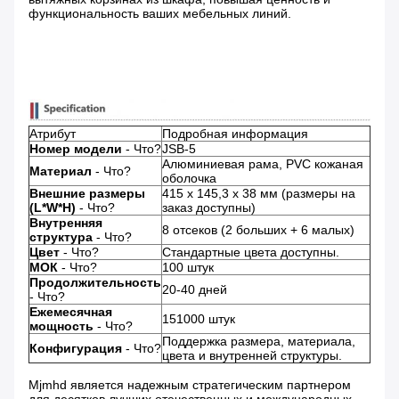
функциональность ваших мебельных линий.
Атрибут
Подробная информация
Номер модели
- Что?
JSB-5
Алюминиевая рама, PVC кожаная
Материал
- Что?
оболочка
Внешние размеры
415 x 145,3 x 38 мм (размеры на
(L*W*H)
- Что?
заказ доступны)
Внутренняя
8 отсеков (2 больших + 6 малых)
структура
- Что?
Цвет
- Что?
Стандартные цвета доступны.
МОК
- Что?
100 штук
Продолжительность
20-40 дней
- Что?
Ежемесячная
151000 штук
мощность
- Что?
Поддержка размера, материала,
Конфигурация
- Что?
цвета и внутренней структуры.
Mjmhd является надежным стратегическим партнером