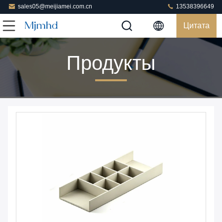
sales05@meijiamei.com.cn
13538396649
Цитата
Продукты