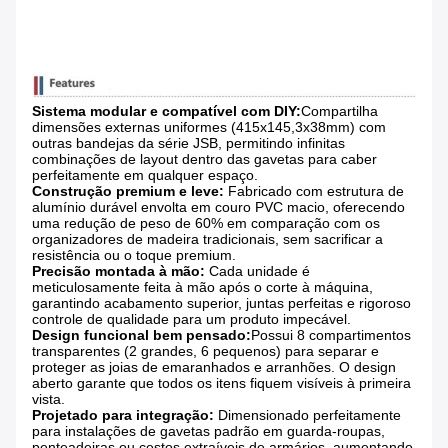
Sistema modular e compatível com DIY:
Compartilha
dimensões externas uniformes (415x145,3x38mm) com
outras bandejas da série JSB, permitindo infinitas
combinações de layout dentro das gavetas para caber
perfeitamente em qualquer espaço.
Construção premium e leve:
​ Fabricado com estrutura de
alumínio durável envolta em couro PVC macio, oferecendo
uma redução de peso de 60% em comparação com os
organizadores de madeira tradicionais, sem sacrificar a
resistência ou o toque premium.
Precisão montada à mão:
​ Cada unidade é
meticulosamente feita à mão após o corte à máquina,
garantindo acabamento superior, juntas perfeitas e rigoroso
controle de qualidade para um produto impecável.
Design funcional bem pensado:
Possui 8 compartimentos
transparentes (2 grandes, 6 pequenos) para separar e
proteger as joias de emaranhados e arranhões. O design
aberto garante que todos os itens fiquem visíveis à primeira
vista.
Projetado para integração:
​ Dimensionado perfeitamente
para instalações de gavetas padrão em guarda-roupas,
penteadeiras ou cestos extraíveis de armários, aumentando