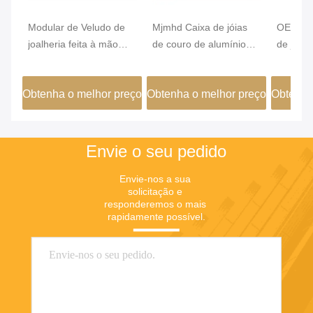
Modular de Veludo de
Mjmhd Caixa de jóias
OEM Cof
joalheria feita à mão
de couro de alumínio
de jóias
organizador de gaveta
Caixas de jóias
PVC Co
de armário inserção de
empilháveis para
460x15
Obtenha o melhor preço
Obtenha o melhor preço
Obtenha
gaveta
caixotes artesanais
Envie o seu pedido
Envie-nos a sua 
solicitação e 
responderemos o mais 
rapidamente possível.