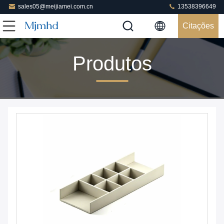
sales05@meijiamei.com.cn
13538396649
Citações
Produtos