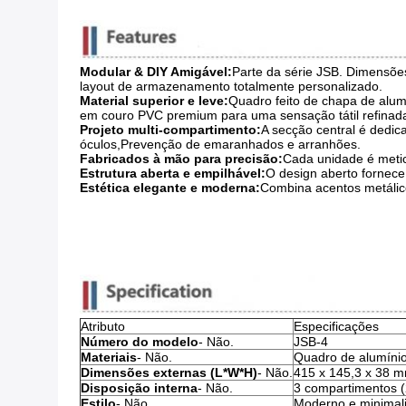
Modular & DIY Amigável:
Parte da série JSB. Dimensõe
layout de armazenamento totalmente personalizado.
Material superior e leve:
Quadro feito de chapa de alu
em couro PVC premium para uma sensação tátil refinad
Projeto multi-compartimento:
A secção central é dedic
óculos,Prevenção de emaranhados e arranhões.
Fabricados à mão para precisão:
Cada unidade é metic
Estrutura aberta e empilhável:
O design aberto fornece 
Estética elegante e moderna:
Combina acentos metálico
Atributo
Especificações
Número do modelo
- Não.
JSB-4
Materiais
- Não.
Quadro de alumíni
Dimensões externas (L*W*H)
- Não.
415 x 145,3 x 38 
Disposição interna
- Não.
3 compartimentos (
Estilo
- Não.
Moderno e minimali