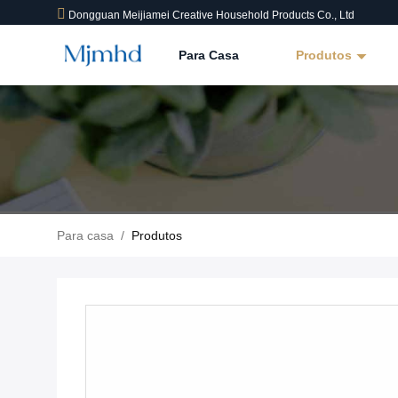
Dongguan Meijiamei Creative Household Products Co., Ltd
Para Casa
Produtos
Para casa
/
Produtos