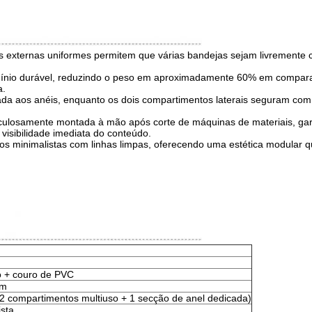
s externas uniformes permitem que várias bandejas sejam livremente
mínio durável, reduzindo o peso em aproximadamente 60% em comparaç
a.
ada aos anéis, enquanto os dois compartimentos laterais seguram com
ulosamente montada à mão após corte de máquinas de materiais, gara
visibilidade imediata do conteúdo.
s minimalistas com linhas limpas, oferecendo uma estética modular q
o + couro de PVC
mm
2 compartimentos multiuso + 1 secção de anel dedicada)
sta