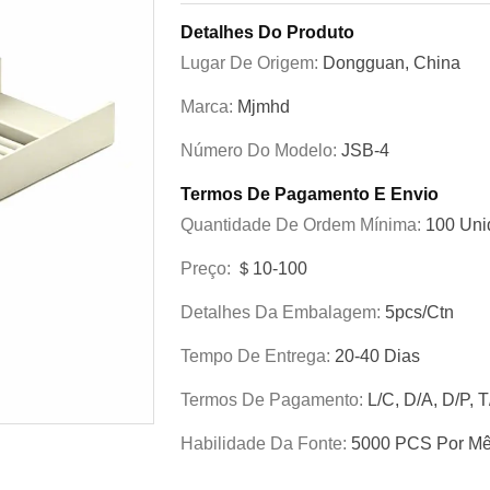
Detalhes Do Produto
Lugar De Origem:
Dongguan, China
Marca:
Mjmhd
Número Do Modelo:
JSB-4
Termos De Pagamento E Envio
Quantidade De Ordem Mínima:
100 Uni
Preço:
＄10-100
Detalhes Da Embalagem:
5pcs/ctn
Tempo De Entrega:
20-40 Dias
Termos De Pagamento:
L/C, D/A, D/P, T
Habilidade Da Fonte:
5000 PCS Por M