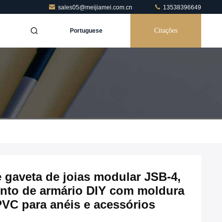
sales05@meijiamei.com.cn
13538396649
Citações
Portuguese
 gaveta de joias modular JSB-4,
nto de armário DIY com moldura
PVC para anéis e acessórios