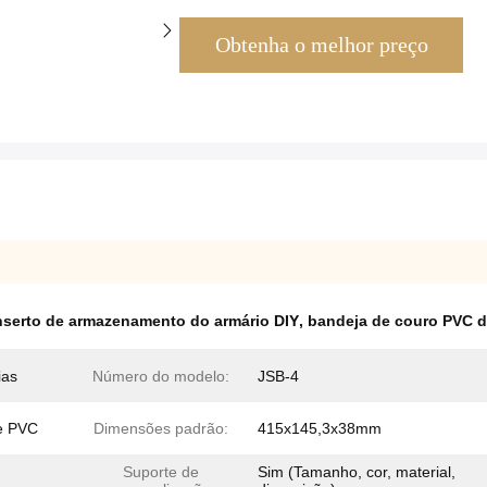
Obtenha o melhor preço
nserto de armazenamento do armário DIY
,
bandeja de couro PVC d
ias
Número do modelo:
JSB-4
de PVC
Dimensões padrão:
415x145,3x38mm
Suporte de
Sim (Tamanho, cor, material,