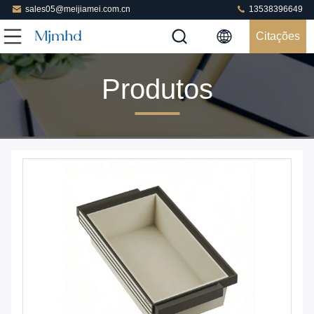
sales05@meijiamei.com.cn
13538396649
Citações
Produtos