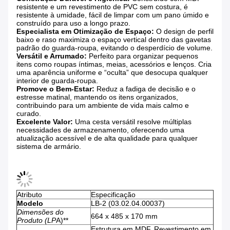
resistente e um revestimento de PVC sem costura, é
resistente à umidade, fácil de limpar com um pano úmido e
construído para uso a longo prazo.
Especialista em Otimização de Espaço:
​ O design de perfil
baixo e raso maximiza o espaço vertical dentro das gavetas
padrão do guarda-roupa, evitando o desperdício de volume.
Versátil e Arrumado:
​ Perfeito para organizar pequenos
itens como roupas íntimas, meias, acessórios e lenços. Cria
uma aparência uniforme e “oculta” que desocupa qualquer
interior de guarda-roupa.
Promove o Bem-Estar:
​ Reduz a fadiga de decisão e o
estresse matinal, mantendo os itens organizados,
contribuindo para um ambiente de vida mais calmo e
curado.
Excelente Valor:
​ Uma cesta versátil resolve múltiplas
necessidades de armazenamento, oferecendo uma
atualização acessível e de alta qualidade para qualquer
sistema de armário.
Atributo
Especificação
Modelo
LB-2 (03.02.04.00037)
Dimensões do
664 x 485 x 170 mm
Produto (L
P
A)**​
Estrutura em MDF, Revestimento em