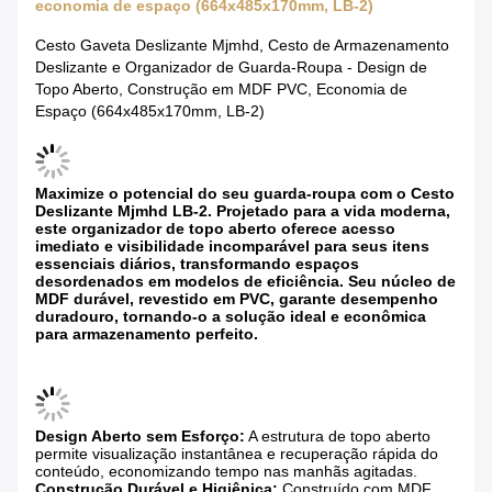
economia de espaço (664x485x170mm, LB-2)
Cesto Gaveta Deslizante Mjmhd, Cesto de Armazenamento
Deslizante e Organizador de Guarda-Roupa - Design de
Topo Aberto, Construção em MDF PVC, Economia de
Espaço (664x485x170mm, LB-2)
Maximize o potencial do seu guarda-roupa com o Cesto
Deslizante Mjmhd LB-2. Projetado para a vida moderna,
este organizador de topo aberto oferece acesso
imediato e visibilidade incomparável para seus itens
essenciais diários, transformando espaços
desordenados em modelos de eficiência. Seu núcleo de
MDF durável, revestido em PVC, garante desempenho
duradouro, tornando-o a solução ideal e econômica
para armazenamento perfeito.
Design Aberto sem Esforço:
​ A estrutura de topo aberto
permite visualização instantânea e recuperação rápida do
conteúdo, economizando tempo nas manhãs agitadas.
Construção Durável e Higiênica:
​ Construído com MDF