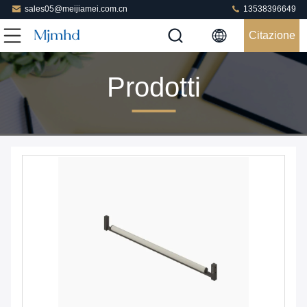
sales05@meijiamei.com.cn
13538396649
Citazione
Prodotti