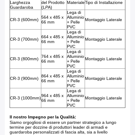
Larghezza
del Prodotto
Materiale
Tipo di Installazione
Guardaroba
(L
P
A)
Lega di
564 x 485 x
Alluminio
CR-3 (600mm)
Montaggio Laterale
66 mm
+ Pelle
PVC
Lega di
664 x 485 x
Alluminio
CR-3 (700mm)
Montaggio Laterale
66 mm
+ Pelle
PVC
Lega di
764 x 485 x
Alluminio
CR-3 (800mm)
Montaggio Laterale
66 mm
+ Pelle
PVC
Lega di
864 x 485 x
Alluminio
CR-3 (900mm)
Montaggio Laterale
66 mm
+ Pelle
PVC
Lega di
964 x 485 x
Alluminio
CR-3 (1000mm)
Montaggio Laterale
66 mm
+ Pelle
PVC
Il nostro Impegno per la Qualità:
Siamo orgogliosi di essere un partner strategico a lungo
termine per dozzine di produttori leader di armadi e
guardaroba personalizzati di fascia alta, sia a livello