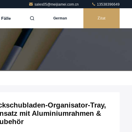
sales05@meijiamei.com.cn
13538396649
Fälle
Zitat
German
kschubladen-Organisator-Tray,
insatz mit Aluminiumrahmen &
Zubehör