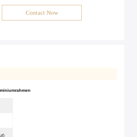
Contact Now
luminiumrahmen
ut)