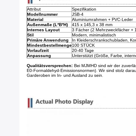
Attribut
Spezifikation
Modellnummer
JSB-4
Material
Aluminiumrahmen + PVC-Leder
Außenmaße (L*B*H)
415 x 145,3 x 38 mm
Internes Layout
3 Fächer (2 Mehrzweckfächer + 1 
Stil
Modern, minimalistisch
Primäre Anwendung
In Kleiderschrankschubladen, K
Mindestbestellmenge
100 STÜCK
Vorlaufzeit
20-40 Tage
Anpassung
Unterstützt (Größe, Farbe, intern
Qualitätsversprechen:
​ Bei MJMHD sind wir der zuverläs
E0-Formaldehyd-Emissionsnormen). Wir sind stolz darauf
Garderoben im In- und Ausland zu sein.