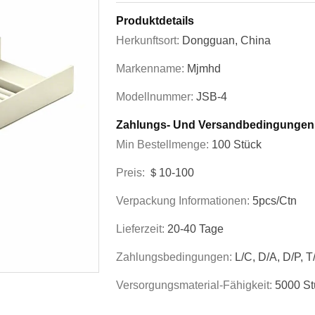
Produktdetails
Herkunftsort:
Dongguan, China
Markenname:
Mjmhd
Modellnummer:
JSB-4
Zahlungs- Und Versandbedingungen
Min Bestellmenge:
100 Stück
Preis:
＄10-100
Verpackung Informationen:
5pcs/ctn
Lieferzeit:
20-40 Tage
Zahlungsbedingungen:
L/C, D/A, D/P, T
Versorgungsmaterial-Fähigkeit:
5000 St