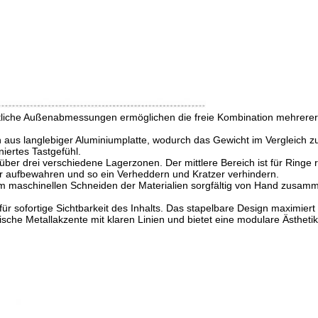
heitliche Außenabmessungen ermöglichen die freie Kombination mehrerer
 aus langlebiger Aluminiumplatte, wodurch das Gewicht im Vergleich 
niertes Tastgefühl.
t über drei verschiedene Lagerzonen. Der mittlere Bereich ist für Ringe
er aufbewahren und so ein Verheddern und Kratzer verhindern.
dem maschinellen Schneiden der Materialien sorgfältig von Hand zusa
 für sofortige Sichtbarkeit des Inhalts. Das stapelbare Design maximier
ische Metallakzente mit klaren Linien und bietet eine modulare Ästhetik