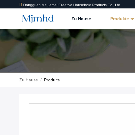
Dongguan Meijiamei Creative Household Products Co., Ltd
Zu Hause
Produkte
Zu Hause
/
Produits