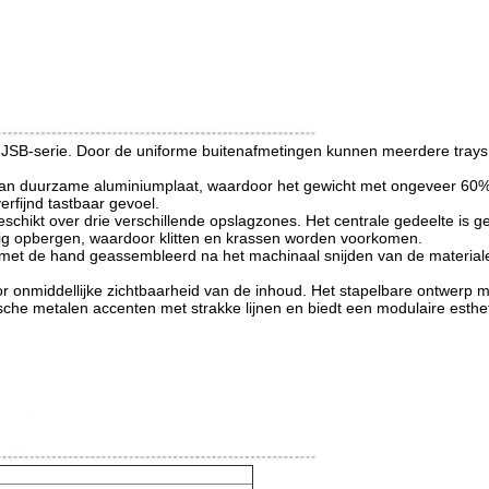
JSB-serie. Door de uniforme buitenafmetingen kunnen meerdere trays 
n duurzame aluminiumplaat, waardoor het gewicht met ongeveer 60% wo
rfijnd tastbaar gevoel.
eschikt over drie verschillende opslagzones. Het centrale gedeelte is ge
ilig opbergen, waardoor klitten en krassen worden voorkomen.
ig met de hand geassembleerd na het machinaal snijden van de materi
r onmiddellijke zichtbaarheid van de inhoud. Het stapelbare ontwerp ma
sche metalen accenten met strakke lijnen en biedt een modulaire esthetie