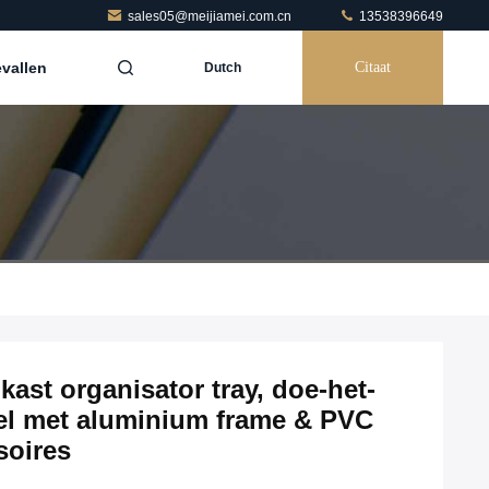
sales05@meijiamei.com.cn
13538396649
vallen
Citaat
Dutch
ast organisator tray, doe-het-
sel met aluminium frame & PVC
soires