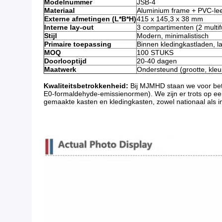
Modelnummer
JSB-4
Materiaal
Aluminium frame + PVC-le
Externe afmetingen (L*B*H)
415 x 145,3 x 38 mm
Interne lay-out
3 compartimenten (2 multif
Stijl
Modern, minimalistisch
Primaire toepassing
Binnen kledingkastladen, l
MOQ
100 STUKS
Doorlooptijd
20-40 dagen
Maatwerk
Ondersteund (grootte, kleur
Kwaliteitsbetrokkenheid:
​ Bij MJMHD staan ​​we voor b
E0-formaldehyde-emissienormen). We zijn er trots op een
gemaakte kasten en kledingkasten, zowel nationaal als in