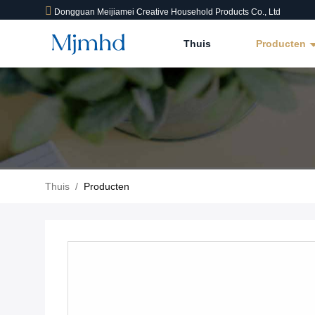
Dongguan Meijiamei Creative Household Products Co., Ltd
Thuis
Producten
Thuis
/
Producten