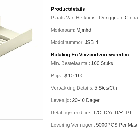
Productdetails
Plaats Van Herkomst:
Dongguan, China
Merknaam:
Mjmhd
Modelnummer:
JSB-4
Betaling En Verzendvoorwaarden
Min. Bestelaantal:
100 Stuks
Prijs:
＄10-100
Verpakking Details:
5 Stcs/ctn
Levertijd:
20-40 Dagen
Betalingscondities:
L/C, D/A, D/P, T/T
Levering Vermogen:
5000PCS Per Maa